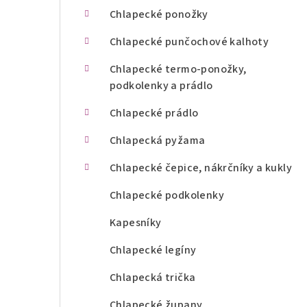
n
Chlapecké ponožky
í
Chlapecké punčochové kalhoty
p
Chlapecké termo-ponožky,
podkolenky a prádlo
a
Chlapecké prádlo
n
Chlapecká pyžama
e
l
Chlapecké čepice, nákrčníky a kukly
Chlapecké podkolenky
Kapesníky
Chlapecké legíny
Chlapecká trička
Chlapecké župany