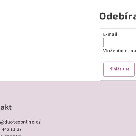
Odebír
E-mail
Vložením e-mai
Přihlásit se
akt
@
duotexonline.cz
 442 11 37