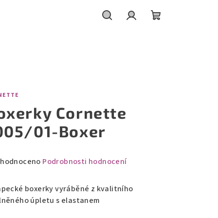
Hledat
Přihlášení
Nákupní
košík
NETTE
oxerky Cornette
005/01-Boxer
měrné
hodnoceno
Podrobnosti hodnocení
nocení
duktu
apecké boxerky vyráběné z kvalitního
lněného úpletu s elastanem