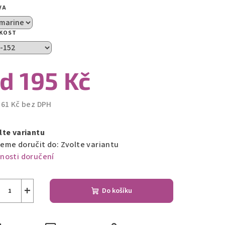
VA
zdiček.
IKOST
od
195 Kč
161 Kč
bez DPH
ná
a:
lte variantu
eme doručit do:
Zvolte variantu
nosti doručení
+
Do košíku