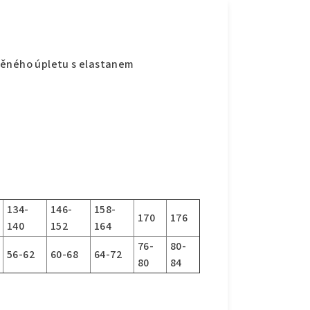
něného úpletu s elastanem
134-
146-
158-
170
176
140
152
164
76-
80-
56-62
60-68
64-72
80
84