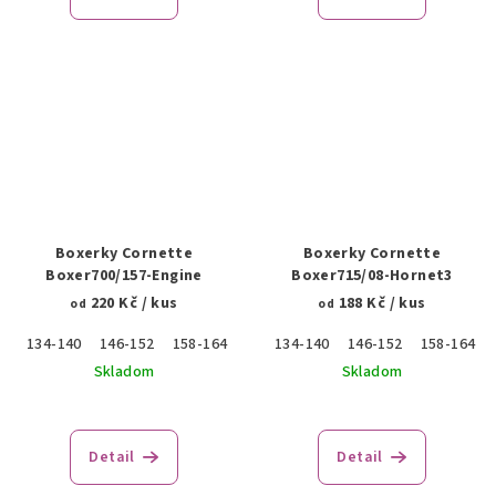
Boxerky Cornette
Boxerky Cornette
Boxer700/157-Engine
Boxer715/08-Hornet3
220 Kč
/ kus
188 Kč
/ kus
od
od
134-140
146-152
158-164
170
134-140
176
146-152
158-164
Skladom
Skladom
Detail
Detail