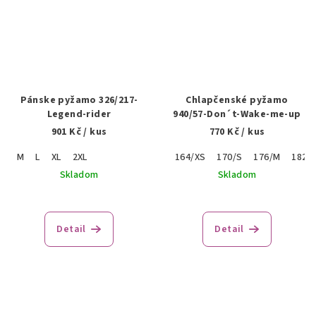
Pánske pyžamo 326/217-
Chlapčenské pyžamo
Legend-rider
940/57-Don´t-Wake-me-up
901 Kč
/ kus
770 Kč
/ kus
M
L
XL
2XL
164/XS
170/S
176/M
182/L
Skladom
Skladom
Detail
Detail