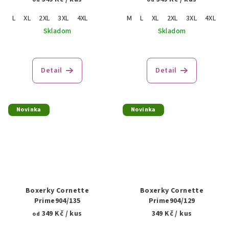
L
XL
2XL
3XL
4XL
M
L
XL
2XL
3XL
4XL
5
Skladom
Skladom
Detail
Detail
Novinka
Novinka
Boxerky Cornette
Boxerky Cornette
Prime904/135
Prime904/129
349 Kč
/ kus
349 Kč
/ kus
od