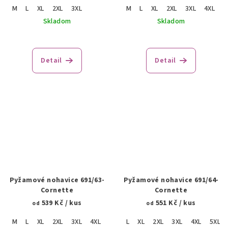
M
L
XL
2XL
3XL
M
L
XL
2XL
3XL
4XL
Skladom
Skladom
Detail
Detail
Pyžamové nohavice 691/63-
Pyžamové nohavice 691/64-
Cornette
Cornette
539 Kč
/ kus
551 Kč
/ kus
od
od
M
L
XL
2XL
3XL
4XL
5XL
L
XL
2XL
3XL
4XL
5XL