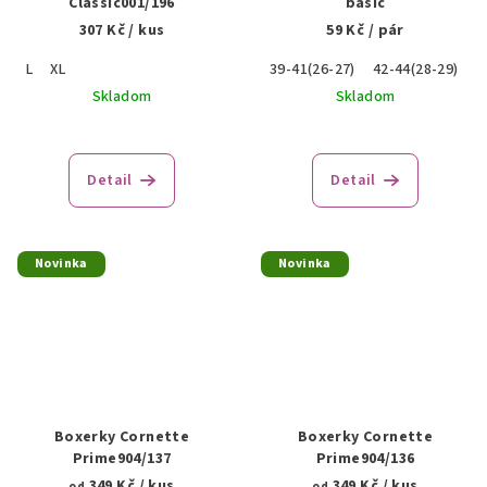
Classic001/196
basic
307 Kč
/ kus
59 Kč
/ pár
L
XL
39-41(26-27)
42-44(28-29)
4
Skladom
Skladom
Detail
Detail
Novinka
Novinka
Boxerky Cornette
Boxerky Cornette
Prime904/137
Prime904/136
349 Kč
/ kus
349 Kč
/ kus
od
od