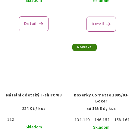
Skladom
Skladom
Detail
Detail
Novinka
Nátelník detský T-shirt708
Boxerky Cornette 1005/03-
Boxer
224 Kč
/ kus
195 Kč
/ kus
od
122
134-140
146-152
158-164
Skladom
Skladom