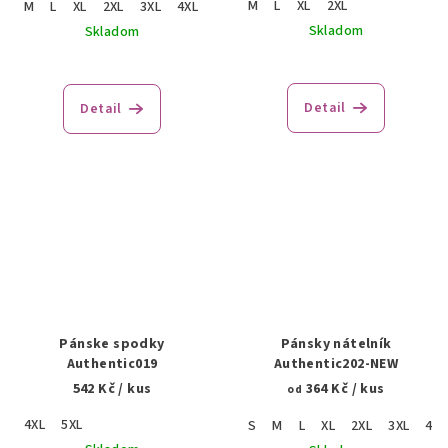
M
L
XL
2XL
M
L
XL
2XL
3XL
4XL
5XL
Skladom
Skladom
Detail
Detail
Pánske spodky
Pánsky nátelník
Authentic019
Authentic202-NEW
542 Kč
/ kus
364 Kč
/ kus
od
4XL
5XL
S
M
L
XL
2XL
3XL
4XL