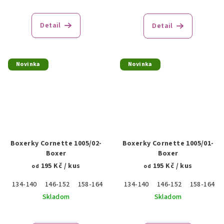
Detail
Detail
Novinka
Novinka
Boxerky Cornette 1005/02-
Boxerky Cornette 1005/01-
Boxer
Boxer
195 Kč
/ kus
195 Kč
/ kus
od
od
134-140
146-152
158-164
170
134-140
176
146-152
158-164
Skladom
Skladom