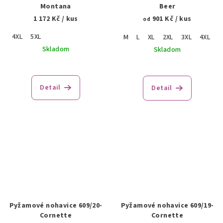
Montana
Beer
1 172 Kč
/ kus
901 Kč
/ kus
od
4XL
5XL
M
L
XL
2XL
3XL
4XL
5
Skladom
Skladom
Detail
Detail
Pyžamové nohavice 609/20-
Pyžamové nohavice 609/19-
Cornette
Cornette