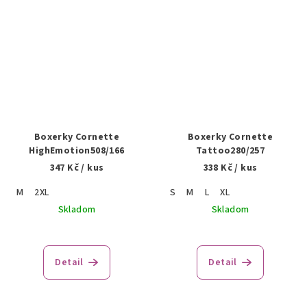
Boxerky Cornette
Boxerky Cornette
HighEmotion508/166
Tattoo280/257
347 Kč
/ kus
338 Kč
/ kus
M
2XL
S
M
L
XL
Skladom
Skladom
Detail
Detail