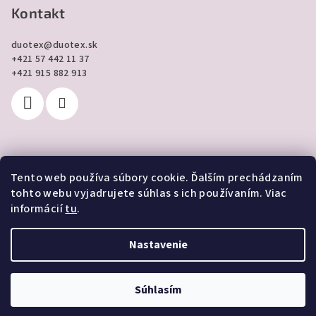
Kontakt
duotex
@
duotex.sk
+421 57 442 11 37
+421 915 882 913
Tento web používa súbory cookie. Ďalším prechádzaním
Prijímame online platby
tohto webu vyjadrujete súhlas s ich používaním. Viac
informácií
tu
.
Nastavenie
Copyright 2026
DUOTEX online
. Všetky práva vyhradené.
Súhlasím
Vytvoril Shoptet