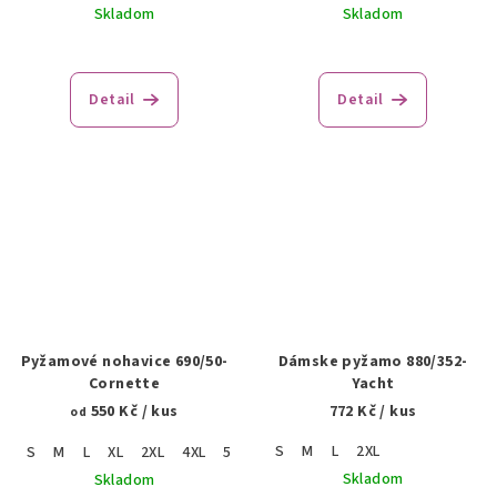
Skladom
Skladom
Detail
Detail
Pyžamové nohavice 690/50-
Dámske pyžamo 880/352-
Cornette
Yacht
550 Kč
/ kus
772 Kč
/ kus
od
S
M
L
2XL
S
M
L
XL
2XL
4XL
5XL
Skladom
Skladom