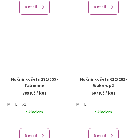
Detail
Detail
Nočná košeľa 271/355-
Nočná košeľa 612/282-
Fabienne
Wake-up2
789 Kč
/ kus
607 Kč
/ kus
M
L
XL
M
L
Skladom
Skladom
Detail
Detail