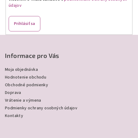
údajov
k
y
v
Prihlásiť sa
ý
p
Z
i
á
s
p
Informace pro Vás
u
ä
Moja objednávka
t
Hodnotenie obchodu
i
Obchodné podmienky
e
Doprava
Vrátenie a výmena
Podmienky ochrany osobných údajov
Kontakty