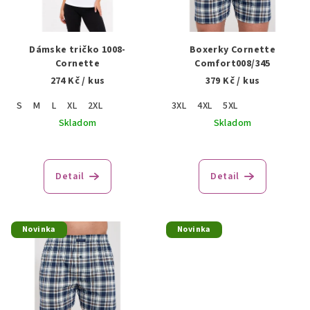
s
d
p
u
r
Dámske tričko 1008-
Boxerky Cornette
k
o
Cornette
Comfort008/345
t
274 Kč
/ kus
379 Kč
/ kus
d
o
u
S
M
L
XL
2XL
3XL
4XL
5XL
v
k
Skladom
Skladom
t
o
Detail
Detail
v
Novinka
Novinka