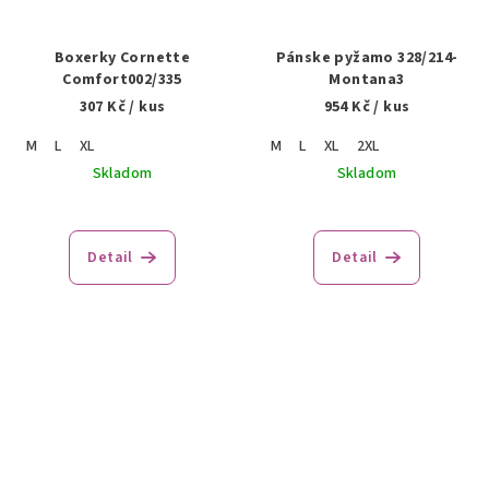
Boxerky Cornette
Pánske pyžamo 328/214-
Comfort002/335
Montana3
307 Kč
/ kus
954 Kč
/ kus
M
L
XL
M
L
XL
2XL
Skladom
Skladom
Detail
Detail