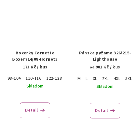
Boxerky Cornette
Pánske pyžamo 326/215-
Boxer714/08-Hornet3
Lighthouse
173 Kč
/ kus
901 Kč
/ kus
od
98-104
110-116
122-128
M
L
XL
2XL
4XL
5XL
Skladom
Skladom
Detail
Detail