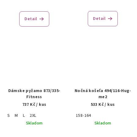
Detail
Detail
Dámske pyžamo 873/335-
Nočná košeľa 494/116-Hug-
Fitness
me2
737 Kč
/ kus
533 Kč
/ kus
S
M
L
2XL
158-164
Skladom
Skladom