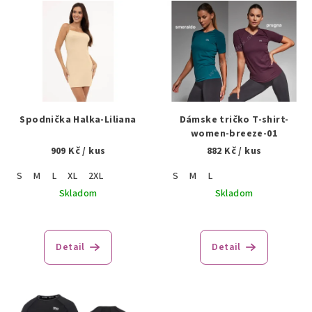
ý
p
i
s
p
r
Spodnička Halka-Liliana
Dámske tričko T-shirt-
o
women-breeze-01
909 Kč
/ kus
882 Kč
/ kus
d
u
S
M
L
XL
2XL
S
M
L
k
Skladom
Skladom
t
o
Detail
Detail
v