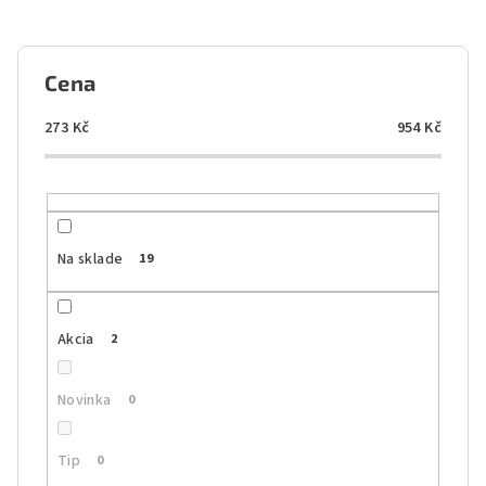
n
i
e
Cena
p
r
273
Kč
954
Kč
o
d
u
k
Na sklade
19
t
o
Akcia
2
v
Novinka
0
Tip
0