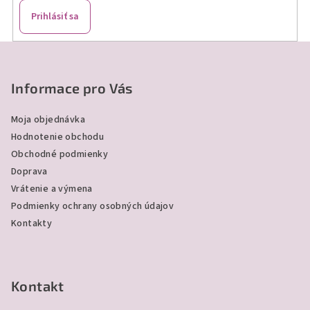
v
Prihlásiť sa
k
y
Z
v
á
ý
p
Informace pro Vás
p
ä
i
Moja objednávka
s
t
Hodnotenie obchodu
u
i
Obchodné podmienky
e
Doprava
Vrátenie a výmena
Podmienky ochrany osobných údajov
Kontakty
Kontakt