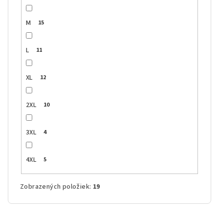
M
15
L
11
XL
12
2XL
10
3XL
4
4XL
5
Zobrazených položiek:
19
V