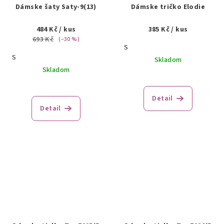
Dámske šaty Saty-9(13)
Dámske tričko Elodie
484 Kč
/ kus
385 Kč
/ kus
693 Kč
(–30 %)
S
S
Skladom
Skladom
Detail
Detail