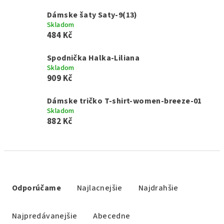
Dámske šaty Saty-9(13)
Skladom
484 Kč
Spodnička Halka-Liliana
Skladom
909 Kč
Dámske tričko T-shirt-women-breeze-01
Skladom
882 Kč
R
a
Odporúčame
Najlacnejšie
Najdrahšie
d
e
Najpredávanejšie
Abecedne