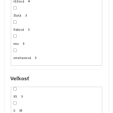
růžová
4
žlutá
2
fialová
1
mix
3
smetanová
2
Veľkosť
XS
1
S
15