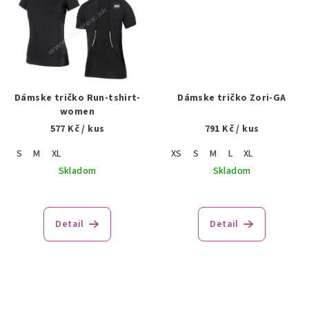
Dámske tričko Run-tshirt-
Dámske tričko Zori-GA
women
577 Kč
/ kus
791 Kč
/ kus
S
M
XL
XS
S
M
L
XL
Skladom
Skladom
Detail
Detail