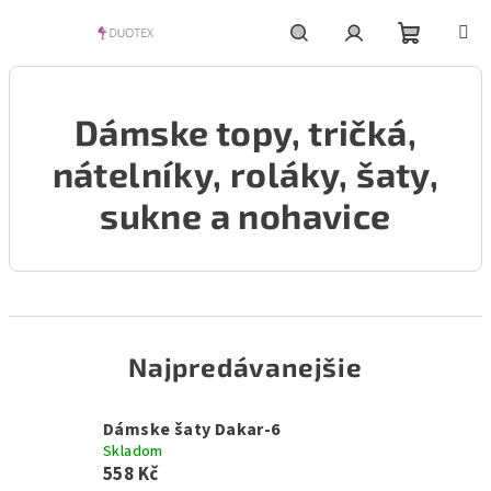
Prejsť
na
obsah
Nákupn
Hľadať
Prihlásenie
Dámske topy, tričká,
košík
nátelníky, roláky, šaty,
sukne a nohavice
Najpredávanejšie
Dámske šaty Dakar-6
Skladom
558 Kč