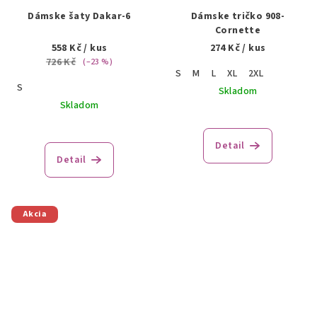
Dámske šaty Dakar-6
Dámske tričko 908-
Cornette
558 Kč
/ kus
274 Kč
/ kus
726 Kč
(–23 %)
S
M
L
XL
2XL
S
Skladom
Skladom
Priemerné
hodnotenie
Detail
produktu
Detail
je
5,0
z
5
Akcia
hviezdičiek.