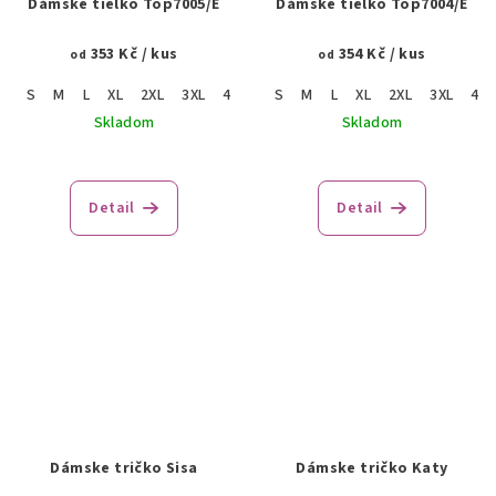
Dámske tielko Top7005/E
Dámske tielko Top7004/E
353 Kč
/ kus
354 Kč
/ kus
od
od
S
M
L
XL
2XL
3XL
4XL
S
M
L
XL
2XL
3XL
4XL
Skladom
Skladom
Detail
Detail
Dámske tričko Sisa
Dámske tričko Katy