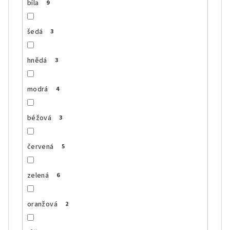
bíla
9
šedá
3
hnědá
3
modrá
4
béžová
3
červená
5
zelená
6
oranžová
2