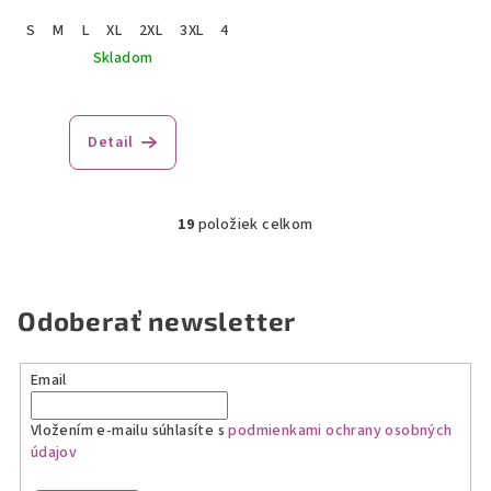
S
M
L
XL
2XL
3XL
4XL
Skladom
Detail
19
položiek celkom
O
v
l
á
Odoberať newsletter
d
a
Email
c
i
Vložením e-mailu súhlasíte s
podmienkami ochrany osobných
e
údajov
p
r