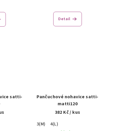
Detail
ice satti-
Pančuchové nohavice satti-
0
matti120
us
382 Kč
/ kus
3(M)
4(L)