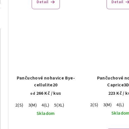
Detail
Detail
Pančuchové nohavice Bye-
Pančuchové n
cellulite20
Caprice3
266 Kč
/ kus
223 Kč
/ k
od
2(S)
3(M)
4(L)
2(S)
3(M)
4(L)
5(XL)
Sklado
Skladom