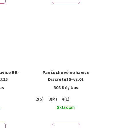
avice BB-
Pančuchové nohavice
ct15
Discrete15-vz.01
us
308 Kč
/ kus
2(S)
3(M)
4(L)
m
Skladom