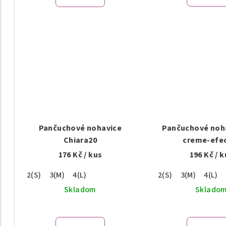
Pančuchové nohavice
Pančuchové noh
Chiara20
creme-efe
176 Kč
/ kus
196 Kč
/ k
2(S)
3(M)
4(L)
2(S)
3(M)
4(L)
Skladom
Sklado