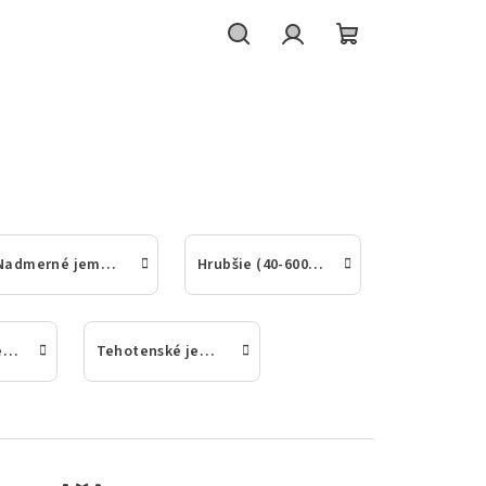
Hľadať
Prihlásenie
Nákupný
košík
Nadmerné jemné dámske pančuchové nohavice
Hrubšie (40-600den) jemné dámske pančuchové nohavice
Zoštíhľujúce jemné dámske pančuchové nohavice
Tehotenské jemné dámske pančuchové nohavice