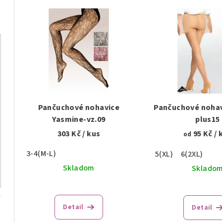
V
e
ý
n
p
i
i
e
s
p
p
r
Pančuchové nohavice
Pančuchové nohav
r
Yasmine-vz.09
plus15
o
303 Kč
/ kus
95 Kč
/ 
od
o
d
3-4(M-L)
5(XL)
6(2XL)
d
u
Skladom
Sklado
u
k
k
t
Detail
Detail
t
o