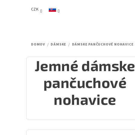
Prejsť
CZK
na
obsah
DOMOV
/
DÁMSKE
/
DÁMSKE PANČUCHOVÉ NOHAVICE
Jemné dámsk
pančuchové
nohavice