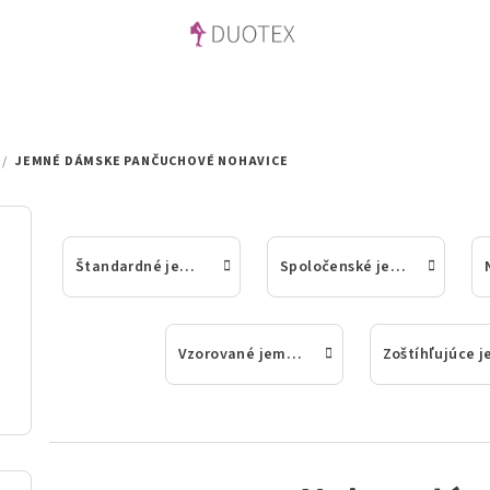
/
JEMNÉ DÁMSKE PANČUCHOVÉ NOHAVICE
e
Štandardné jemné dámske pančuchové nohavice
Spoločenské jemné dámske pančuchové nohavice
Vzorované jemné dámske pančuchové nohavice