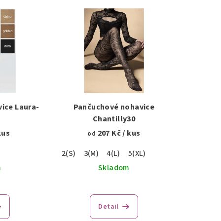
ice Laura-
Pančuchové nohavice
Chantilly30
kus
207 Kč
/ kus
od
2(S)
3(M)
4(L)
5(XL)
m
Skladom
Detail