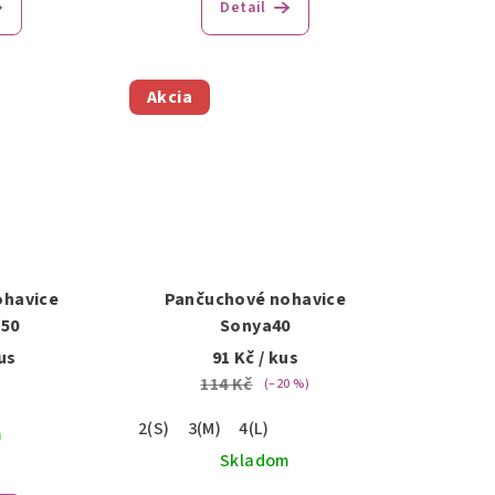
Detail
Akcia
ohavice
Pančuchové nohavice
D50
Sonya40
us
91 Kč
/ kus
114 Kč
(–20 %)
2(S)
3(M)
4(L)
m
Skladom