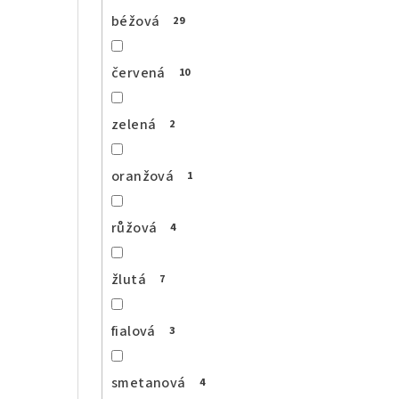
béžová
29
červená
10
zelená
2
oranžová
1
růžová
4
žlutá
7
fialová
3
smetanová
4