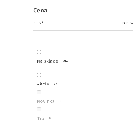
B
o
Cena
č
30
Kč
383
K
n
ý
p
Na sklade
262
a
n
Akcia
27
e
l
Novinka
0
Tip
0