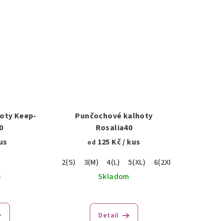
oty Keep-
Punčochové kalhoty
0
Rosalia40
us
125 Kč
/ kus
od
2(S)
3(M)
4(L)
5(XL)
6(2XL)
m
Skladom
Detail