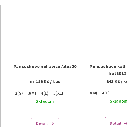
o
v
v
Pančuchové nohavice Ailes20
Punčochové kalh
hot3D12
186 Kč
/ kus
343 Kč
/ k
od
3(M)
4(L)
2(S)
3(M)
4(L)
5(XL)
Sklado
Skladom
Detail
Detail