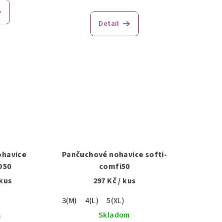
Detail
ohavice
Pančuchové nohavice softi-
D50
comfi50
 kus
297 Kč
/ kus
3(M)
4(L)
5(XL)
Skladom
m