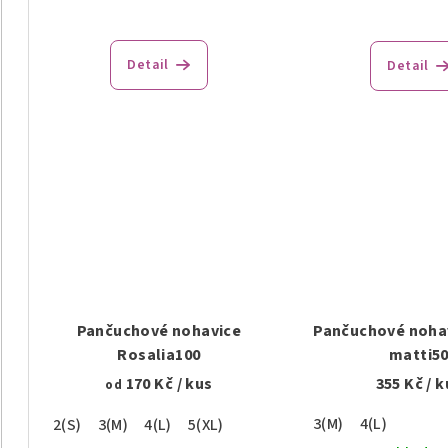
Detail
Detail
Pančuchové nohavice
Pančuchové nohav
Rosalia100
matti5
170 Kč
/ kus
355 Kč
/ k
od
3(M)
4(L)
2(S)
3(M)
4(L)
5(XL)