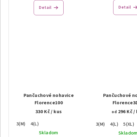
Detail
Detail
Pančuchové nohavice
Pančuchové n
Florence100
Florence3
330 Kč
/ kus
296 Kč
/
od
3(M)
4(L)
3(M)
4(L)
5(XL)
Skladom
Sklado