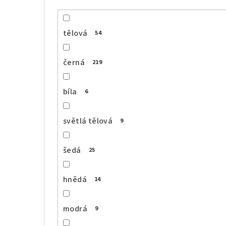
tělová
54
černá
219
bíla
6
světlá tělová
9
šedá
25
hnědá
14
modrá
9