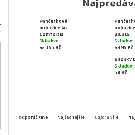
Najpredáv
Pančuchové
Pančuch
č
nohavice kr.
nohavice
Comfortia
plus15
Skladom
Skladom
155 Kč
95 Kč
od
od
Silonky 
Skladom
58 Kč
R
Odporúčame
Najlacnejšie
Najdrahšie
Na
a
d