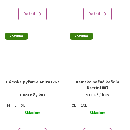
Detail
Detail
Novinka
Novinka
Dámske pyžamo Anita1767
Dámska nočná košeľa
Katrin1807
1 023 Kč
/ kus
910 Kč
/ kus
M
L
XL
XL
2XL
Skladom
Skladom