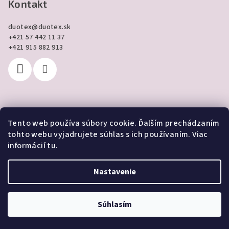
Kontakt
duotex
@
duotex.sk
+421 57 442 11 37
+421 915 882 913
Tento web používa súbory cookie. Ďalším prechádzaním
Prijímame online platby
tohto webu vyjadrujete súhlas s ich používaním. Viac
informácií
tu
.
Nastavenie
Copyright 2026
DUOTEX online
. Všetky práva vyhradené.
Súhlasím
Vytvoril Shoptet