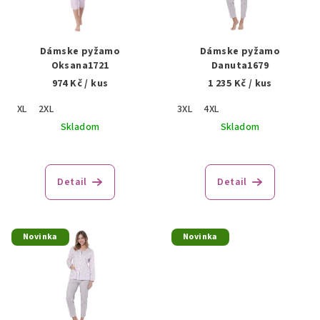
s
d
p
u
r
Dámske pyžamo
Dámske pyžamo
k
o
Oksana1721
Danuta1679
t
974 Kč
/ kus
1 235 Kč
/ kus
d
o
u
XL
2XL
3XL
4XL
v
k
Skladom
Skladom
t
o
Detail
Detail
v
Novinka
Novinka