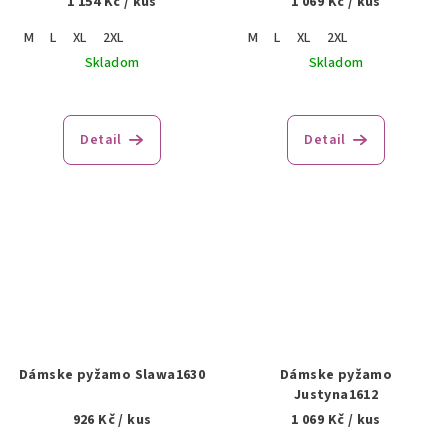
1 154 Kč
/ kus
1 069 Kč
/ kus
M
L
XL
2XL
M
L
XL
2XL
Skladom
Skladom
Detail
Detail
Dámske pyžamo Slawa1630
Dámske pyžamo
Justyna1612
926 Kč
/ kus
1 069 Kč
/ kus