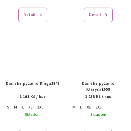
Detail
Detail
Dámske pyžamo Kinga1643
Dámske pyžamo
Klarysa1658
1 101 Kč
/ kus
1 235 Kč
/ kus
S
M
L
XL
2XL
M
L
XL
2XL
Skladom
Skladom