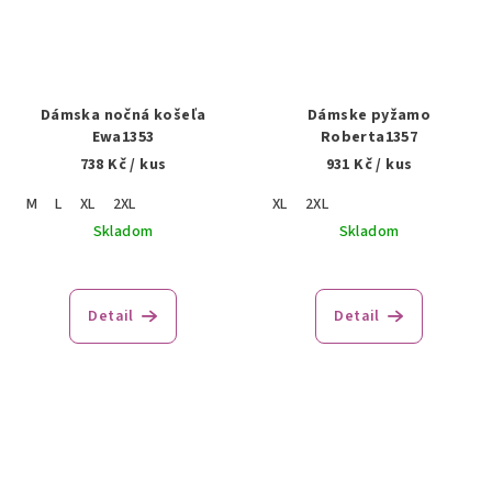
Dámska nočná košeľa
Dámske pyžamo
Ewa1353
Roberta1357
738 Kč
/ kus
931 Kč
/ kus
M
L
XL
2XL
XL
2XL
Skladom
Skladom
Detail
Detail