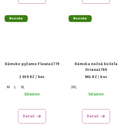
Novinka
Novinka
Dámske pyžamo Flawia1779
Dámska nočná košeľa
Oriana1760
1 039 Kč
/ kus
861 Kč
/ kus
M
L
XL
3XL
Skladom
Skladom
Detail
Detail