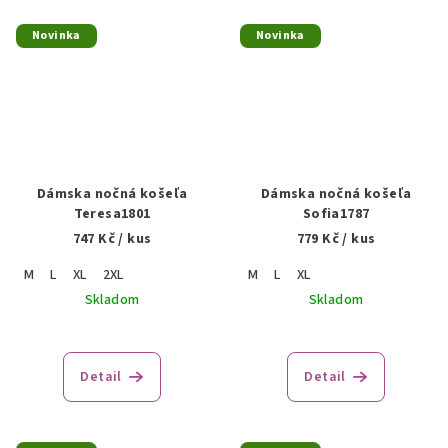
Novinka
Novinka
Dámska nočná košeľa
Dámska nočná košeľa
Teresa1801
Sofia1787
747 Kč
/ kus
779 Kč
/ kus
M
L
XL
2XL
M
L
XL
Skladom
Skladom
Detail
Detail