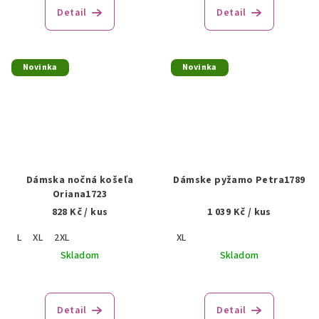
Detail
Detail
Novinka
Novinka
Dámska nočná košeľa
Dámske pyžamo Petra1789
Oriana1723
828 Kč
/ kus
1 039 Kč
/ kus
L
XL
2XL
XL
Skladom
Skladom
Detail
Detail