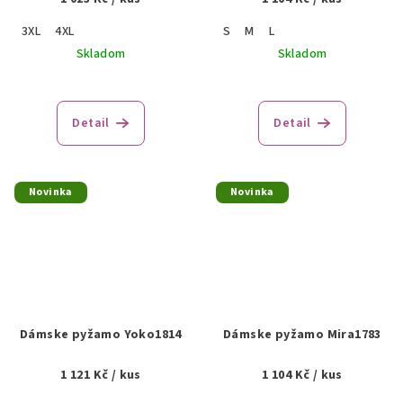
3XL
4XL
S
M
L
Skladom
Skladom
Detail
Detail
Novinka
Novinka
Dámske pyžamo Yoko1814
Dámske pyžamo Mira1783
1 121 Kč
/ kus
1 104 Kč
/ kus