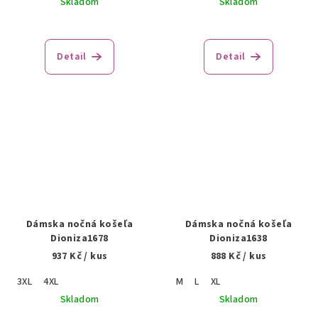
Skladom
Skladom
Detail
Detail
Dámska nočná košeľa
Dámska nočná košeľa
Dioniza1678
Dioniza1638
937 Kč
/ kus
888 Kč
/ kus
3XL
4XL
M
L
XL
Skladom
Skladom