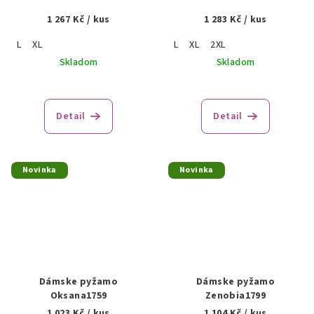
1 267 Kč
/ kus
1 283 Kč
/ kus
L
XL
L
XL
2XL
Skladom
Skladom
Detail
Detail
Novinka
Novinka
Dámske pyžamo
Dámske pyžamo
Oksana1759
Zenobia1799
1 023 Kč
/ kus
1 104 Kč
/ kus