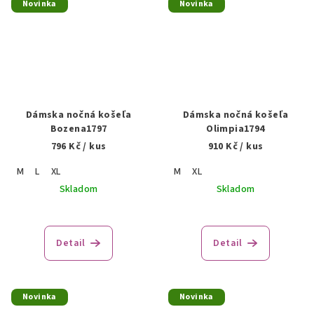
Novinka
Novinka
Dámska nočná košeľa
Dámska nočná košeľa
Bozena1797
Olimpia1794
796 Kč
/ kus
910 Kč
/ kus
M
L
XL
M
XL
Skladom
Skladom
Detail
Detail
Novinka
Novinka