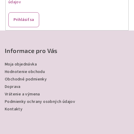
údajov
k
y
v
Prihlásiť sa
ý
p
Z
i
á
s
p
Informace pro Vás
u
ä
Moja objednávka
t
Hodnotenie obchodu
i
Obchodné podmienky
e
Doprava
Vrátenie a výmena
Podmienky ochrany osobných údajov
Kontakty