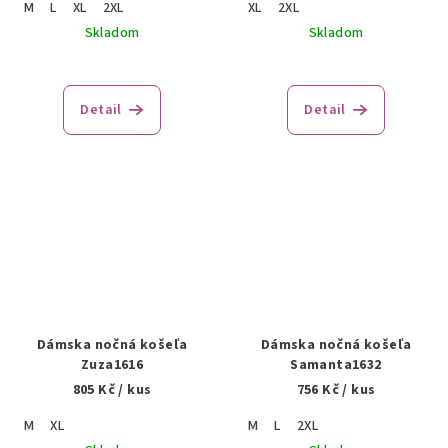
M
L
XL
2XL
XL
2XL
Skladom
Skladom
Detail
Detail
Dámska nočná košeľa
Dámska nočná košeľa
Zuza1616
Samanta1632
805 Kč
/ kus
756 Kč
/ kus
M
XL
M
L
2XL