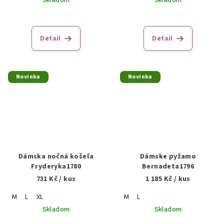
Skladom
Skladom
Detail
Detail
Novinka
Novinka
Dámska nočná košeľa
Dámske pyžamo
Fryderyka1780
Bernadeta1796
731 Kč
/ kus
1 185 Kč
/ kus
M
L
XL
M
L
Skladom
Skladom