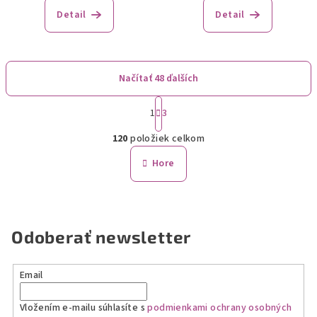
Detail
Detail
Načítať 48 ďalších
S
1
3
t
O
r
120
položiek celkom
á
v
n
l
Hore
k
á
o
d
v
a
a
n
c
Odoberať newsletter
i
i
e
e
p
Email
r
v
Vložením e-mailu súhlasíte s
podmienkami ochrany osobných