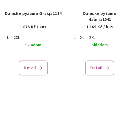
Dámske pyžamo Gracja1114
Dámske pyžamo
Halima1041
1 075 Kč
/ kus
1 169 Kč
/ kus
L
2XL
L
XL
2XL
Skladom
Skladom
Detail
Detail