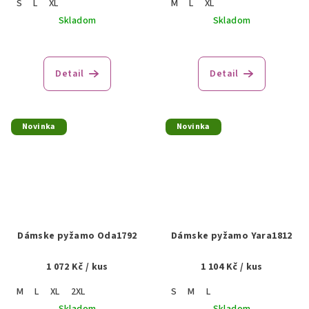
S
L
XL
M
L
XL
Skladom
Skladom
Detail
Detail
Novinka
Novinka
Dámske pyžamo Oda1792
Dámske pyžamo Yara1812
1 072 Kč
/ kus
1 104 Kč
/ kus
M
L
XL
2XL
S
M
L