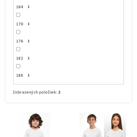
164
1
170
1
176
1
182
1
188
1
Zobrazených položiek:
2
V
ý
p