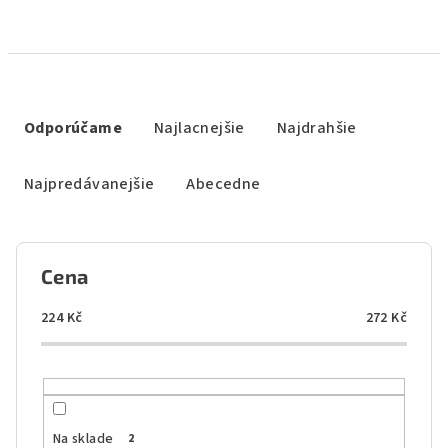
R
a
Odporúčame
Najlacnejšie
Najdrahšie
d
e
Najpredávanejšie
Abecedne
n
i
e
Cena
p
r
224
Kč
272
Kč
o
d
u
k
Na sklade
2