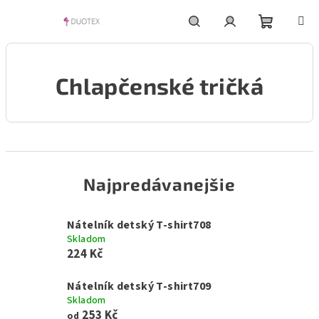
Prejsť
na
obsah
Nákupn
Hľadať
Prihlásenie
Chlapčenské tričká
košík
Najpredávanejšie
Nátelník detský T-shirt708
Skladom
224 Kč
Nátelník detský T-shirt709
Skladom
253 Kč
od