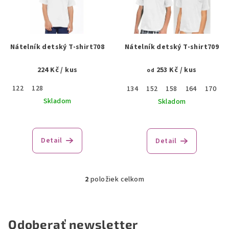
i
s
p
r
Nátelník detský T-shirt708
Nátelník detský T-shirt709
o
224 Kč
/ kus
253 Kč
/ kus
d
od
u
122
128
134
152
158
164
170
1
k
Skladom
Skladom
t
o
Detail
Detail
v
2
položiek celkom
O
v
l
á
Odoberať newsletter