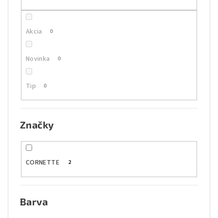
t
o
Akcia
0
v
Novinka
0
Tip
0
Značky
CORNETTE
2
Barva