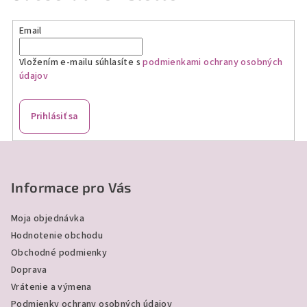
d
a
Email
c
i
Vložením e-mailu súhlasíte s
podmienkami ochrany osobných
e
údajov
p
r
v
Prihlásiť sa
k
y
Z
v
á
ý
p
Informace pro Vás
p
ä
i
Moja objednávka
s
t
Hodnotenie obchodu
u
i
Obchodné podmienky
e
Doprava
Vrátenie a výmena
Podmienky ochrany osobných údajov