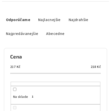
R
a
Odporúčame
Najlacnejšie
Najdrahšie
d
e
Najpredávanejšie
Abecedne
n
i
e
Cena
p
r
217
Kč
218
Kč
o
d
u
k
Na sklade
1
t
o