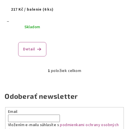
o
217 Kč
/ balenie (6 ks)
d
u
_
k
Skladom
t
o
Detail
v
1
položiek celkom
O
v
l
á
Odoberať newsletter
d
a
Email
c
i
Vložením e-mailu súhlasíte s
podmienkami ochrany osobných
e