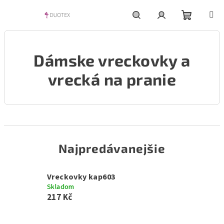
Prejsť
na
obsah
Nákupn
Hľadať
Prihlásenie
Dámske vreckovky a
košík
vrecká na pranie
Najpredávanejšie
Vreckovky kap603
Skladom
217 Kč