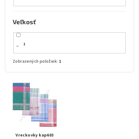
Veľkosť
_
1
Zobrazených položiek:
1
V
ý
p
i
s
p
r
Vreckovky kap603