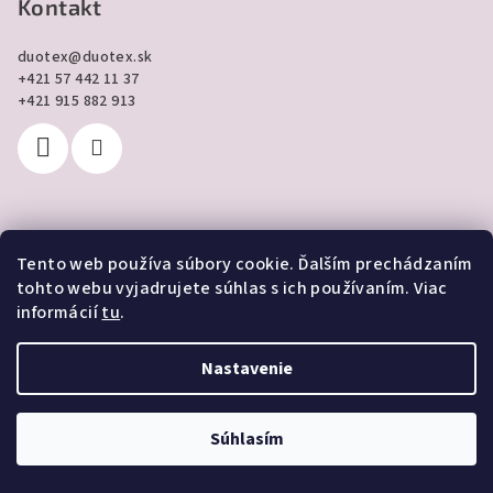
Kontakt
duotex
@
duotex.sk
+421 57 442 11 37
+421 915 882 913
Tento web používa súbory cookie. Ďalším prechádzaním
Prijímame online platby
tohto webu vyjadrujete súhlas s ich používaním. Viac
informácií
tu
.
Nastavenie
Copyright 2026
DUOTEX online
. Všetky práva vyhradené.
Súhlasím
Vytvoril Shoptet