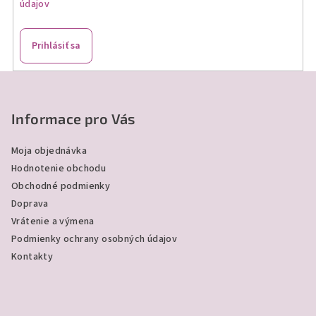
údajov
p
r
v
Prihlásiť sa
k
y
Z
v
á
ý
p
Informace pro Vás
p
ä
i
Moja objednávka
s
t
Hodnotenie obchodu
u
i
Obchodné podmienky
e
Doprava
Vrátenie a výmena
Podmienky ochrany osobných údajov
Kontakty