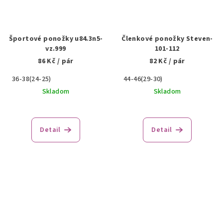
Športové ponožky u84.3n5-
Členkové ponožky Steven-
vz.999
101-112
86 Kč
/ pár
82 Kč
/ pár
36-38(24-25)
44-46(29-30)
Skladom
Skladom
Detail
Detail