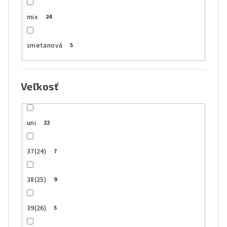
mix
24
smetanová
5
Veľkosť
uni
22
37(24)
7
38(25)
9
39(26)
5