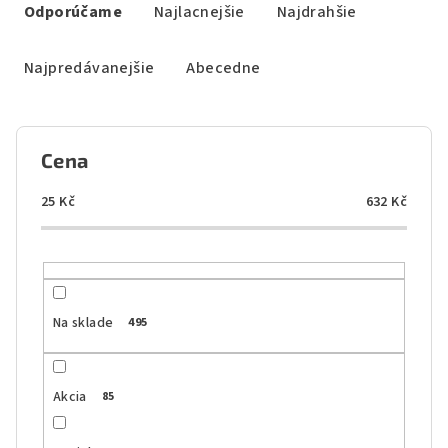
a
Odporúčame
Najlacnejšie
Najdrahšie
d
e
Najpredávanejšie
Abecedne
n
i
e
Cena
p
r
25
Kč
632
Kč
o
d
u
k
Na sklade
495
t
o
Akcia
85
v