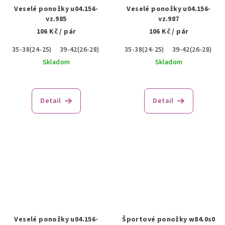
Veselé ponožky u04.156-
Veselé ponožky u04.156-
vz.985
vz.987
106 Kč
/ pár
106 Kč
/ pár
35-38(24-25)
39-42(26-28)
43-46(28-29)
35-38(24-25)
39-42(26-28)
4
Skladom
Skladom
Detail
Detail
Veselé ponožky u04.156-
Športové ponožky w84.0s0