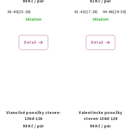
80 Kč
/ pár
82 Kč
/ pár
38-40(25-26)
41-43(27-28)
44-46(29-30)
Skladom
Skladom
Detail
Detail
Vianočné ponožky steven-
Valentínske ponožky
136d-126
steven-136d-128
98 Kč
/ pár
98 Kč
/ pár