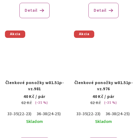
Detail
Detail
Akcia
Akcia
Členkové ponožky w81.51p-
Členkové ponožky w81.51p-
vz.981
vz.976
40 Kč
/ pár
40 Kč
/ pár
62 Kč
62 Kč
(–35 %)
(–35 %)
33-35(22-23)
36-38(24-25)
39-41(26-27)
33-35(22-23)
36-38(24-25)
3
Skladom
Skladom