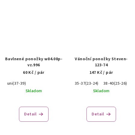
Bavlnené ponožky w84.08p-
Vánoční ponožky Steven-
vz.996
123-74
60 Kč
/ pár
147 Kč
/ pár
uni(37-39)
35-37(23-24)
38-40(25-26)
Skladom
Skladom
Detail
Detail