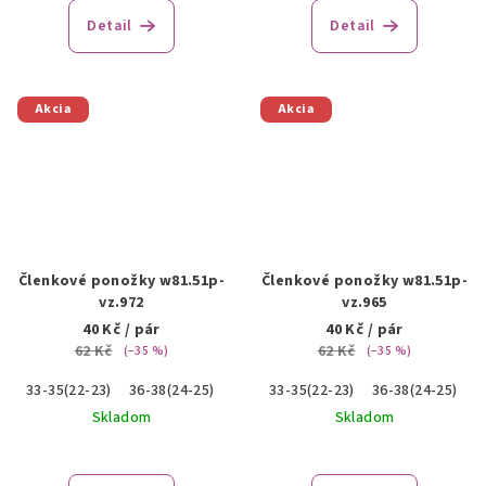
Detail
Detail
Akcia
Akcia
Členkové ponožky w81.51p-
Členkové ponožky w81.51p-
vz.972
vz.965
40 Kč
/ pár
40 Kč
/ pár
62 Kč
62 Kč
(–35 %)
(–35 %)
33-35(22-23)
36-38(24-25)
39-41(26-27)
33-35(22-23)
36-38(24-25)
3
Skladom
Skladom