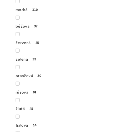
modrá
110
béžová
37
červená
45
zelená
39
oranžová
30
růžová
91
žlutá
45
fialová
14