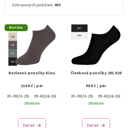
Zobrazených položiek:
495
V
Novinka
ý
p
i
s
p
r
Bavlnené ponožky Klasi
Členkové ponožky 281.028
o
114 Kč
/ pár
98 Kč
/ pár
d
u
35-38(23-25)
39-42(26-28)
43-46(29-31)
35-38(23-25)
39-42(26-28)
k
Skladom
Skladom
t
o
Detail
Detail
v