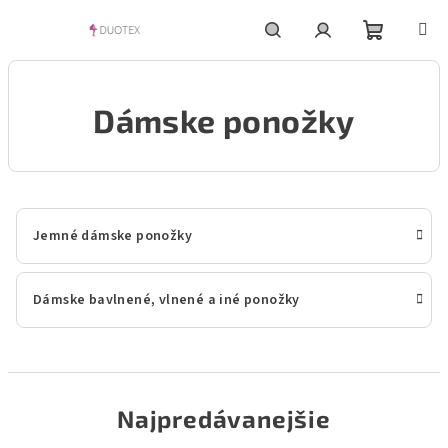
Prejsť
na
obsah
Nákupn
Hľadať
Prihlásenie
Dámske ponožky
košík
Jemné dámske ponožky
Dámske bavlnené, vlnené a iné ponožky
Najpredávanejšie