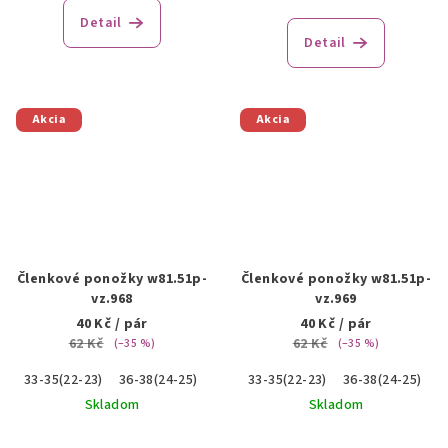
Detail
Detail
Akcia
Akcia
Členkové ponožky w81.51p-
Členkové ponožky w81.51p-
vz.968
vz.969
40 Kč
/ pár
40 Kč
/ pár
62 Kč
62 Kč
(–35 %)
(–35 %)
33-35(22-23)
36-38(24-25)
39-41(26-27)
33-35(22-23)
36-38(24-25)
3
Skladom
Skladom