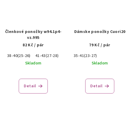
Členkové ponožky w94.1p4-
Dámske ponožky Cuori20
vz.995
82 Kč
/ pár
79 Kč
/ pár
38-40(25-26)
41-43(27-28)
44-46(29-30)
35-41(23-27)
Skladom
Skladom
Detail
Detail