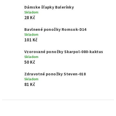
Dámske šľapky Balerínky
Skladom
28 Kč
Bavlnené ponožky Romsok-D14
Skladom
101 Kč
Vzorované ponožky Skarpol-080-kaktus
Skladom
50 Kč
Zdravotné ponožky Steven-018
Skladom
81 Kč
R