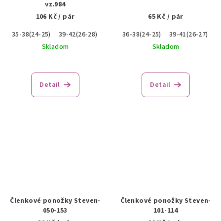
vz.984
106 Kč
/ pár
65 Kč
/ pár
35-38(24-25)
39-42(26-28)
43-46(28-29)
36-38(24-25)
39-41(26-27)
Skladom
Skladom
Detail
Detail
Členkové ponožky Steven-
Členkové ponožky Steven-
050-153
101-114