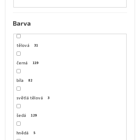
Barva
tělová
31
černá
119
bíla
82
světlá tělová
3
šedá
129
hnědá
5