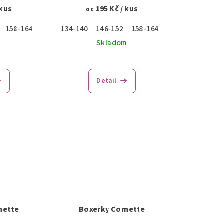
 kus
195 Kč
/ kus
od
158-164
170
176
134-140
146-152
158-164
170
176
m
Skladom
Detail
nette
Boxerky Cornette