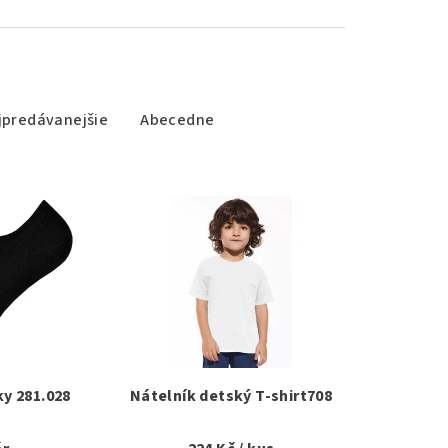
jpredávanejšie
Abecedne
y 281.028
Nátelník detský T-shirt708