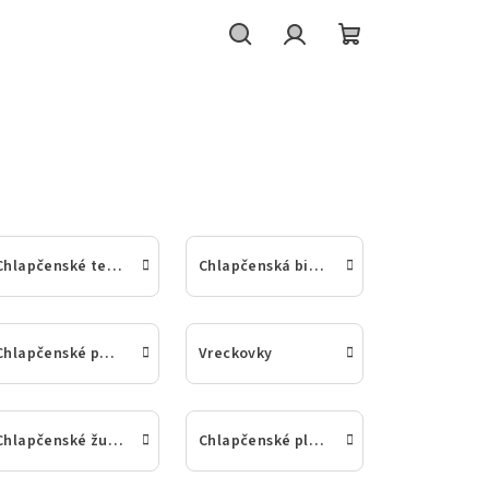
Hľadať
Prihlásenie
Nákupný
košík
Chlapčenské termo-ponožky, podkolienky a bielizeň
Chlapčenská bielizeň
Chlapčenské podkolienky
Vreckovky
Chlapčenské župany
Chlapčenské plavky