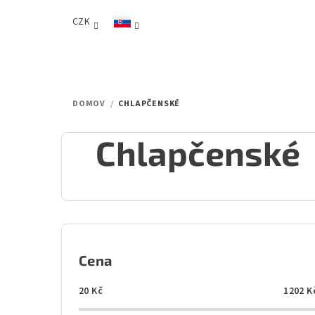
Prejsť
CZK
na
obsah
DOMOV
/
CHLAPČENSKÉ
Chlapčenské
B
o
Cena
č
20
Kč
1202
K