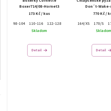
Boxerky Cornette
Chlapčenské pyža
Boxer714/08-Hornet3
Don´t-Wake-
173 Kč
/ kus
770 Kč
/ k
98-104
110-116
122-128
164/XS
170/S
1
Skladom
Sklado
Detail
Detail