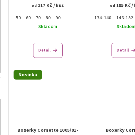
217 Kč
/ kus
195 Kč
/
od
od
50
60
70
80
90
134-140
146-152
Skladom
Sklado
Detail
Detail
Novinka
Boxerky Cornette 1005/01-
Boxerky Cor