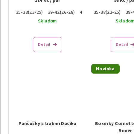
114 Kč
/ pár
98 Kč
/ p
o
d
35-38(23-25)
39-42(26-28)
43-46(29-31)
35-38(23-25)
39-
d
u
Skladom
Sklado
u
k
k
t
Detail
Detail
t
o
o
v
Novinka
v
Pančušky s trakmi Ducika
Boxerky Cornette
Boxer