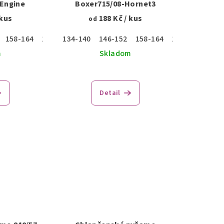
-Engine
Boxer715/08-Hornet3
 kus
188 Kč
/ kus
od
158-164
170
176
134-140
146-152
158-164
170
176
m
Skladom
Detail