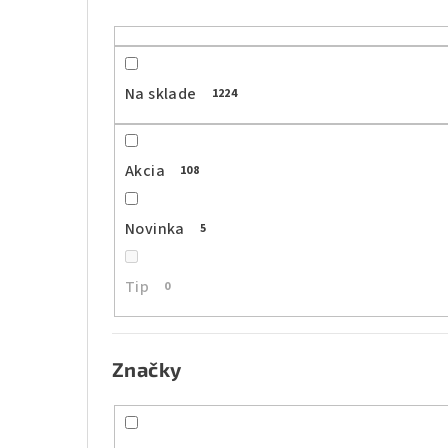
n
ý
p
Na sklade
1224
a
n
Akcia
108
e
l
Novinka
5
Tip
0
Značky