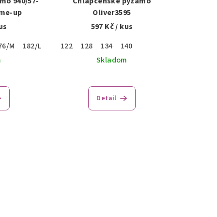
mo 940/57-
Chlapčenské pyžamo
me-up
Oliver3595
us
597 Kč
/ kus
76/M
182/L
188/L
122
128
134
140
m
Skladom
Detail