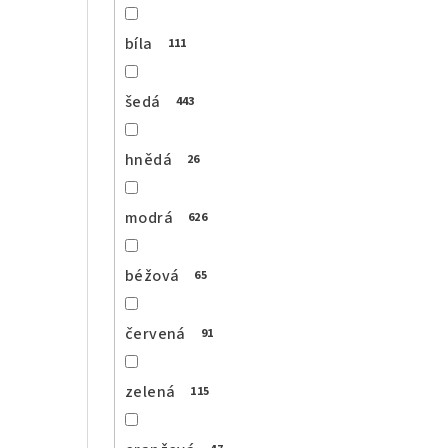
bíla
111
šedá
443
hnědá
26
modrá
626
béžová
65
červená
91
zelená
115