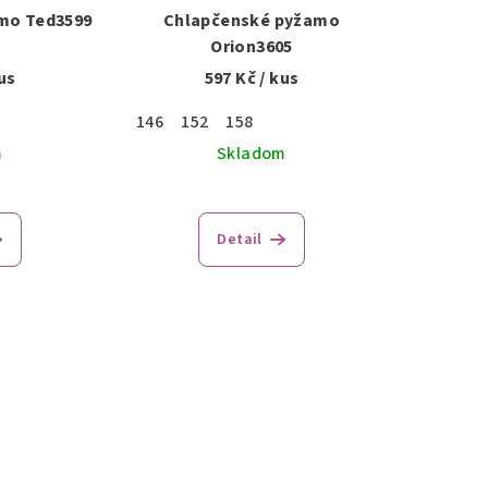
mo Ted3599
Chlapčenské pyžamo
Orion3605
us
597 Kč
/ kus
146
152
158
m
Skladom
Detail