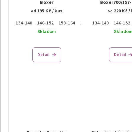
Boxer
Boxer700/157
195 Kč
/ kus
220 Kč
/
od
od
134-140
146-152
158-164
170
176
134-140
146-152
Skladom
Sklado
Detail
Detail