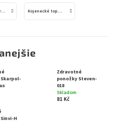
Chlapčenské protikliešťové
Kojenecké topánočky
anejšie
né
Zdravotné
 Skarpol-
ponožky Steven-
us
018
Skladom
81 Kč
é
Sinvi-H