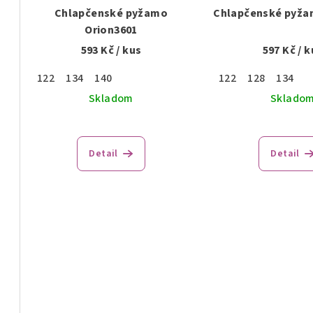
Chlapčenské pyžamo
Chlapčenské pyža
Orion3601
593 Kč
/ kus
597 Kč
/ k
122
134
140
122
128
134
Skladom
Sklado
Detail
Detail