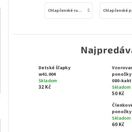
Chlapčenské rukavice
Najpredáv
Detské šľapky
Vzorova
w41.004
ponožky
Skladom
080-kakt
32 Kč
Skladom
50 Kč
Členkov
ponožky 
Skladom
60 Kč