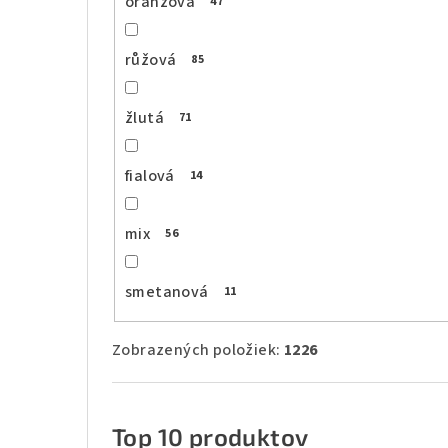
oranžová
47
růžová
85
žlutá
71
fialová
14
mix
56
smetanová
11
Zobrazených položiek:
1226
Top 10 produktov