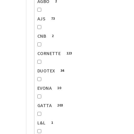
AGBO
2
AJS
73
CNB
2
CORNETTE
123
DUOTEX
34
EVONA
10
GATTA
203
L&L
1