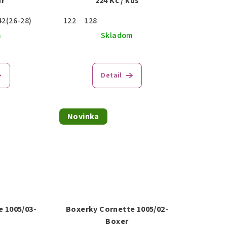
ár
224 Kč
/ kus
42(26-28)
122
128
m
Skladom
Detail
Novinka
 1005/03-
Boxerky Cornette 1005/02-
Boxer