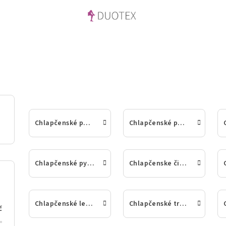
Chlapčenské ponožky
Chlapčenské pančuchové nohavice
Chlapčenské pyžamá
Chlapčenske čiapky, nákrčníky a kukly
Chlapčenské legíny
Chlapčenské tričká
č