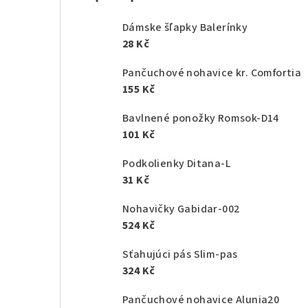
Dámske šľapky Balerínky
28 Kč
Pančuchové nohavice kr. Comfortia
155 Kč
Bavlnené ponožky Romsok-D14
101 Kč
Podkolienky Ditana-L
31 Kč
Nohavičky Gabidar-002
524 Kč
Sťahujúci pás Slim-pas
324 Kč
Pančuchové nohavice Alunia20