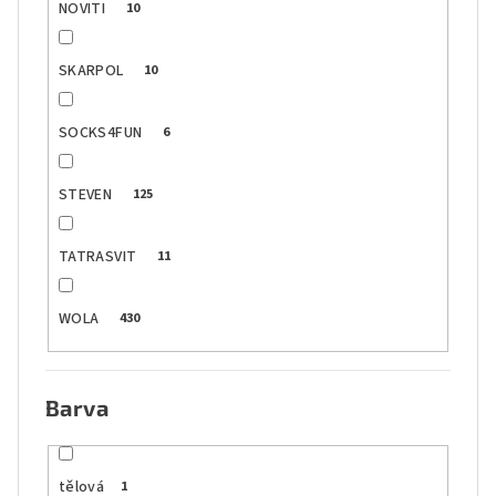
NOVITI
10
SKARPOL
10
SOCKS4FUN
6
STEVEN
125
TATRASVIT
11
WOLA
430
Barva
tělová
1