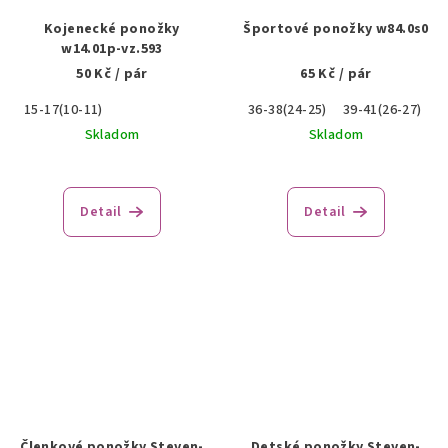
Kojenecké ponožky
Športové ponožky w84.0s0
w14.01p-vz.593
50 Kč
/ pár
65 Kč
/ pár
15-17(10-11)
36-38(24-25)
39-41(26-27)
Skladom
Skladom
Detail
Detail
Členkové ponožky Steven-
Detské ponožky Steven-