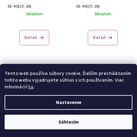
38-40(25-26)
38-40(25-26)
Skladom
Skladom
Detail
Detail
Tento web používa súbory cookie. Ďalším prechádzaním
tohto webu vyjadrujete súhlas s ich používaním. Viac
informácií
tu
.
Nastavenie
Detské ponožky steven-
Detské ponožky steven-
148-036
148-042
Súhlasím
58 Kč
/ pár
58 Kč
/ pár
29-31(19-20)
26-28(17-18)
29-31(19-20)
3