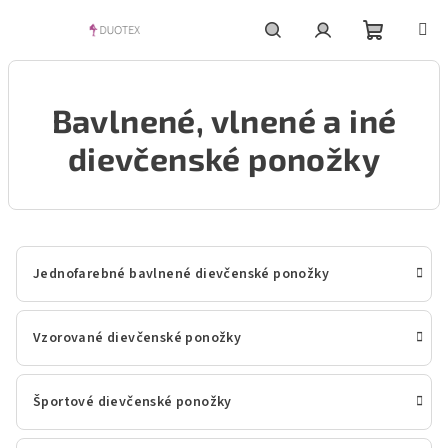
Prejsť
na
obsah
Nákupn
Hľadať
Prihlásenie
Bavlnené, vlnené a iné
košík
dievčenské ponožky
Jednofarebné bavlnené dievčenské ponožky
Vzorované dievčenské ponožky
Športové dievčenské ponožky