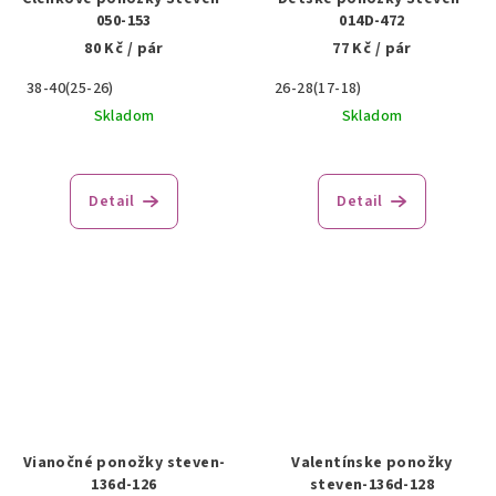
050-153
014D-472
80 Kč
/ pár
77 Kč
/ pár
38-40(25-26)
26-28(17-18)
Skladom
Skladom
Detail
Detail
Vianočné ponožky steven-
Valentínske ponožky
136d-126
steven-136d-128