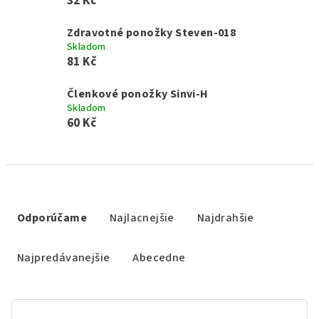
32 Kč
Zdravotné ponožky Steven-018
Skladom
81 Kč
Členkové ponožky Sinvi-H
Skladom
60 Kč
R
a
Odporúčame
Najlacnejšie
Najdrahšie
d
e
Najpredávanejšie
Abecedne
n
i
e