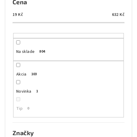
Cena
p
r
19
Kč
632
Kč
o
d
u
k
Na sklade
804
t
o
Akcia
103
v
Novinka
1
Tip
0
Značky