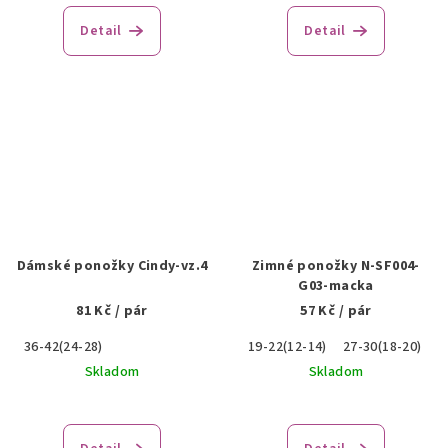
Detail
Detail
Dámské ponožky Cindy-vz.4
Zimné ponožky N-SF004-
G03-macka
81 Kč
/ pár
57 Kč
/ pár
36-42(24-28)
19-22(12-14)
27-30(18-20)
Skladom
Skladom