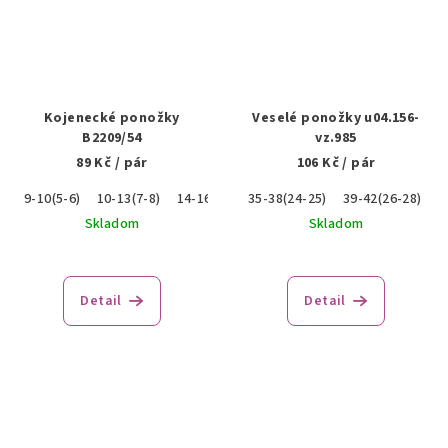
Kojenecké ponožky
Veselé ponožky u04.156-
B2209/54
vz.985
89 Kč
/ pár
106 Kč
/ pár
9-10(5-6)
10-13(7-8)
14-16(9-10)
35-38(24-25)
17-19(11-12)
39-42(26-28)
4
Skladom
Skladom
Detail
Detail