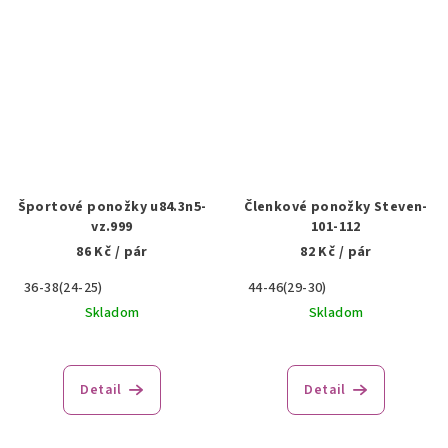
Športové ponožky u84.3n5-
Členkové ponožky Steven-
vz.999
101-112
86 Kč
/ pár
82 Kč
/ pár
36-38(24-25)
44-46(29-30)
Skladom
Skladom
Detail
Detail