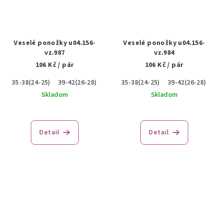
Veselé ponožky u04.156-
Veselé ponožky u04.156-
vz.987
vz.984
106 Kč
/ pár
106 Kč
/ pár
35-38(24-25)
39-42(26-28)
43-46(28-29)
35-38(24-25)
39-42(26-28)
4
Skladom
Skladom
Detail
Detail