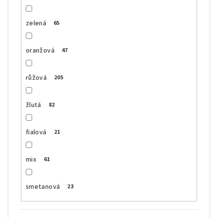
zelená
65
oranžová
47
růžová
205
žlutá
82
fialová
21
mix
61
smetanová
23