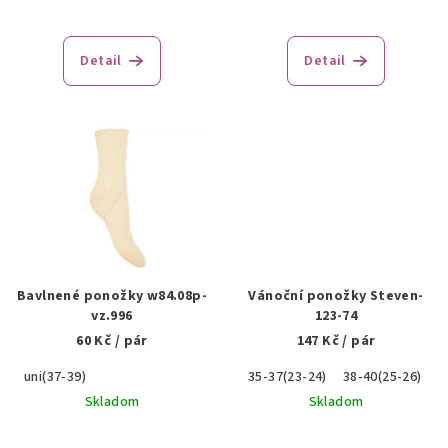
t
o
Detail
Detail
v
Bavlnené ponožky w84.08p-
Vánoční ponožky Steven-
vz.996
123-74
60 Kč
/ pár
147 Kč
/ pár
uni(37-39)
35-37(23-24)
38-40(25-26)
Skladom
Skladom