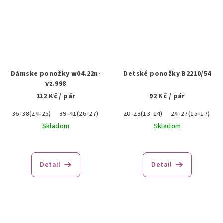
Dámske ponožky w04.22n-
Detské ponožky B2210/54
vz.998
112 Kč
/ pár
92 Kč
/ pár
36-38(24-25)
39-41(26-27)
20-23(13-14)
24-27(15-17)
Skladom
Skladom
Detail
Detail