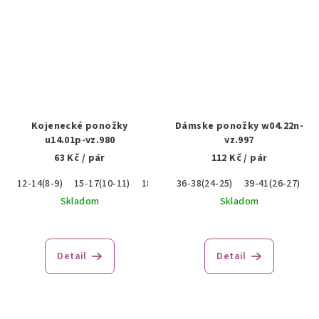
Kojenecké ponožky
Dámske ponožky w04.22n-
u14.01p-vz.980
vz.997
63 Kč
/ pár
112 Kč
/ pár
12-14(8-9)
15-17(10-11)
18-20(12-13)
36-38(24-25)
39-41(26-27)
Skladom
Skladom
Detail
Detail