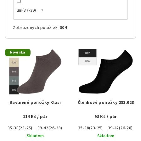
uni(37-39)
1
Zobrazených položiek:
804
V
Novinka
ý
p
i
s
p
r
Bavlnené ponožky Klasi
Členkové ponožky 281.028
o
114 Kč
/ pár
98 Kč
/ pár
d
u
35-38(23-25)
39-42(26-28)
43-46(29-31)
35-38(23-25)
39-42(26-28)
k
Skladom
Skladom