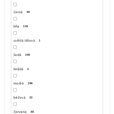
černá
94
bíla
136
světlá tělová
1
šedá
200
hnědá
5
modrá
196
béžová
33
červená
60