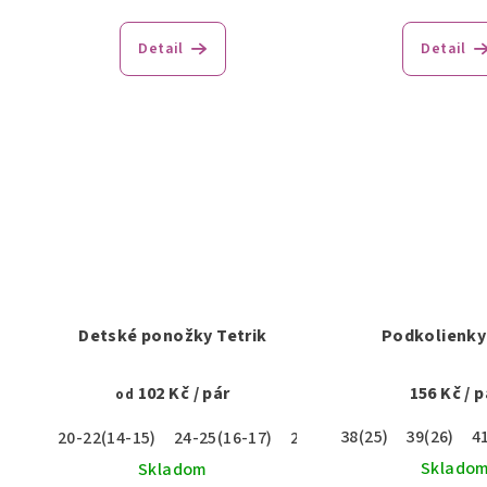
Detail
Detail
Detské ponožky Tetrik
Podkolienky
102 Kč
/ pár
156 Kč
/ p
od
38(25)
39(26)
4
20-22(14-15)
24-25(16-17)
27-29(18-19)
30-32(20-
Sklado
Skladom