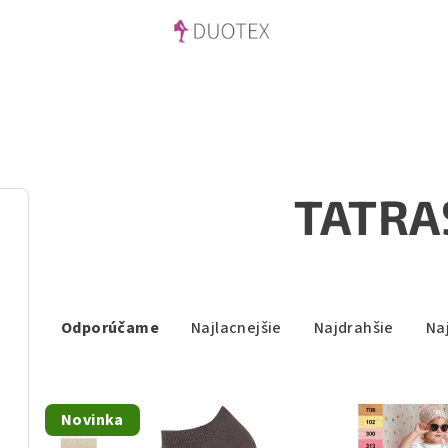
TATRA
R
Odporúčame
Najlacnejšie
Najdrahšie
Na
a
d
V
e
Novinka
ý