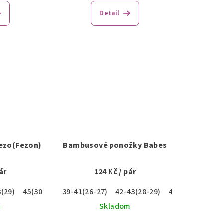
Detail
ezo(Fezon)
Bambusové ponožky Babes
ár
124 Kč
/ pár
3(29)
45(30)
47(31)
39-41(26-27)
42-43(28-29)
45-47(30-31)
m
Skladom