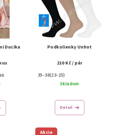
mi Ducika
Podkolienky Unhot
 kus
210 Kč
/ pár
35-38(23-25)
90
Skladom
m
Detail
Akcia