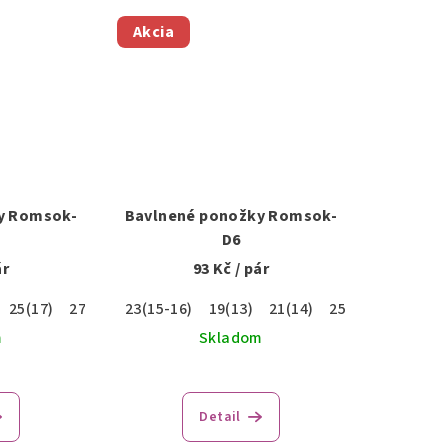
Akcia
y Romsok-
Bavlnené ponožky Romsok-
D6
ár
93 Kč
/ pár
25(17)
27(18)
23(15-16)
29(19)
19(13)
21(14)
25(17)
27(18)
m
Skladom
Detail