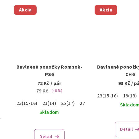
Akcia
Akcia
Bavlnené ponožky Romsok-
Bavlnené ponožk
PS6
CH6
72 Kč
/ pár
93 Kč
/ p
79 Kč
(–8 %)
23(15-16)
19(13)
23(15-16)
21(14)
25(17)
27(18)
29(19)
Sklado
Skladom
Detail
Detail