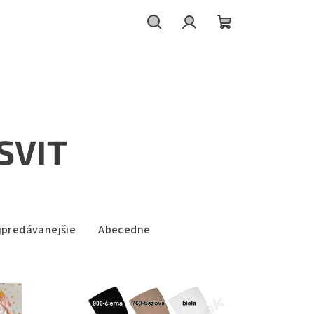
Hľadať
Prihlásenie
Nákupný
košík
SVIT
jpredávanejšie
Abecedne