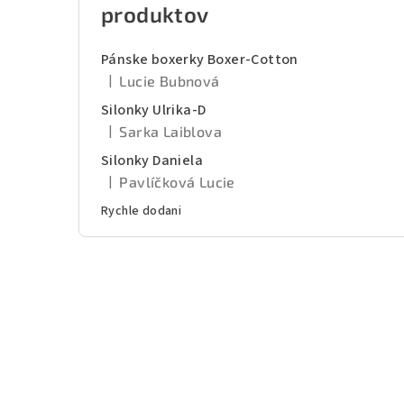
produktov
Pánske boxerky Boxer-Cotton
|
Lucie Bubnová
Hodnotenie produktu je 5 z 5 hviezdičiek.
Silonky Ulrika-D
|
Sarka Laiblova
Hodnotenie produktu je 5 z 5 hviezdičiek.
Silonky Daniela
|
Pavlíčková Lucie
Hodnotenie produktu je 5 z 5 hviezdičiek.
Rychle dodani