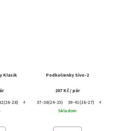
y Klasik
Podkolienky Sivo-2
ár
207 Kč
/ pár
42(26-28)
43-46(29-31)
37-38(24-25)
39-41(26-27)
42-43(28-29)
m
Skladom
emerné
notenie