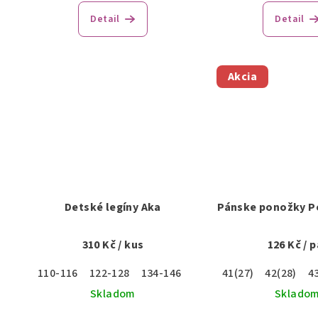
Detail
Detail
Akcia
Detské legíny Aka
Pánske ponožky P
310 Kč
/ kus
126 Kč
/ p
110-116
122-128
134-146
41(27)
42(28)
4
Skladom
Sklado