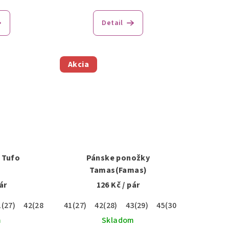
Detail
Akcia
 Tufo
Pánske ponožky
Tamas(Famas)
ár
126 Kč
/ pár
1(27)
42(28)
43(29)
41(27)
45(30)
42(28)
47(31)
43(29)
45(30)
47(31)
21)
33-34(22-23)
37-38(24-25)
m
Skladom