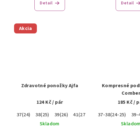
Detail
Detail
pro
je
5,0
z
Akcia
5
hvie
Zdravotné ponožky Ajfa
Kompresné pod
Combe
124 Kč
/ pár
185 Kč
/ p
37(24)
38(25)
39(26)
41(27)
37-38(24-25)
39-
Skladom
Sklado