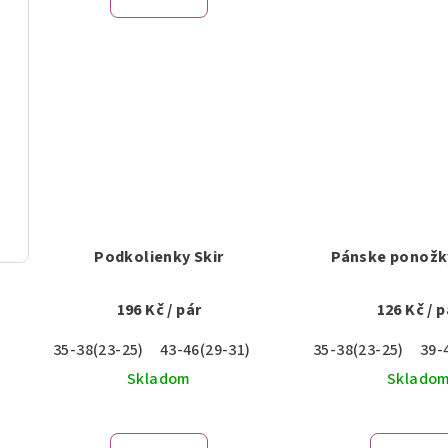
Podkolienky Skir
Pánske ponožk
196 Kč
/ pár
126 Kč
/ p
35-38(23-25)
43-46(29-31)
35-38(23-25)
39-
Skladom
Sklado
Pri
hod