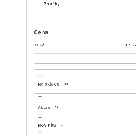
Značky
n
e
l
Cena
71
Kč
315
K
Na sklade
31
Akcia
12
Novinka
1