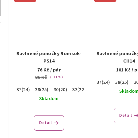
v
Bavlnené ponožky Romsok-
Bavlnené ponožk
PS14
CH14
76 Kč
/ pár
101 Kč
/ p
86 Kč
(–11 %)
37(24)
38(25)
3
37(24)
38(25)
30(20)
33(22)
35(23)
Sklado
Skladom
Detail
Detail