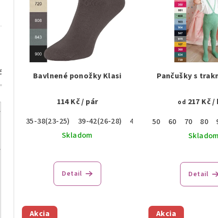
n
p
i
i
e
s
p
p
č
r
Bavlnené ponožky Klasi
Pančušky s trak
r
o
114 Kč
/ pár
217 Kč
/
od
o
d
35-38(23-25)
39-42(26-28)
43-46(29-31)
50
60
70
80
d
u
Skladom
Sklado
u
k
k
t
Detail
Detail
t
o
o
v
Akcia
Akcia