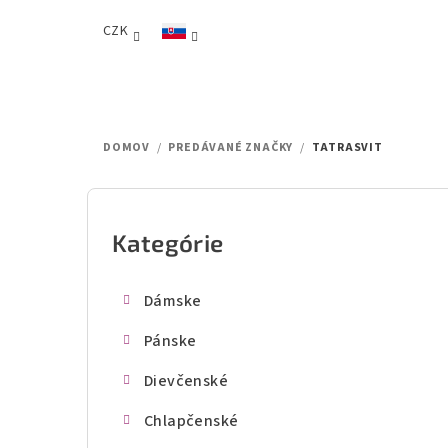
Prejsť
CZK
na
obsah
DOMOV
/
PREDÁVANÉ ZNAČKY
/
TATRASVIT
B
o
Kategórie
Preskočiť
kategórie
č
Dámske
n
Pánske
ý
Dievčenské
p
Chlapčenské
a