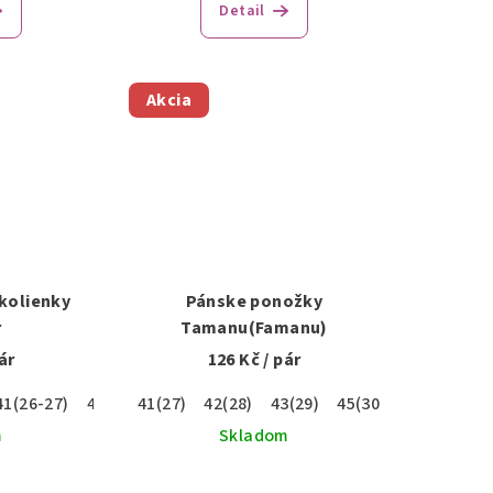
Detail
duktu
Akcia
zdičiek.
kolienky
Pánske ponožky
r
Tamanu(Famanu)
ár
126 Kč
/ pár
41(26-27)
42-43(28-29)
41(27)
42(28)
45-47(30-31)
43(29)
45(30)
47(31)
m
Skladom