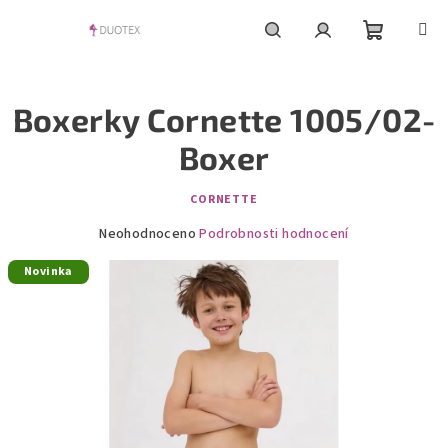
Přejít
na
obsah
Nákupní
Hledat
Přihlášení
Boxerky Cornette 1005/02-
košík
Boxer
CORNETTE
Průměrné
Neohodnoceno
Podrobnosti hodnocení
hodnocení
Novinka
produktu
je
0,0
z
5
hvězdiček.