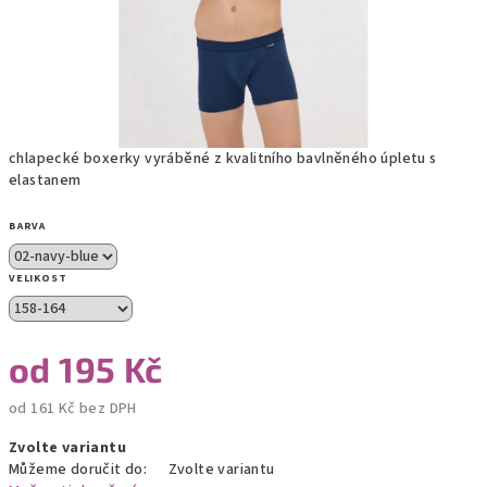
chlapecké boxerky vyráběné z kvalitního bavlněného úpletu s
elastanem
BARVA
VELIKOST
od
195 Kč
od
161 Kč
bez DPH
Měrná
Zvolte variantu
cena:
Můžeme doručit do:
Zvolte variantu