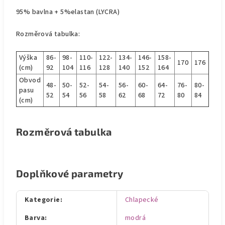
95% bavlna + 5%elastan (LYCRA)
Rozměrová tabulka:
Výška
86-
98-
110-
122-
134-
146-
158-
170
176
(cm)
92
104
116
128
140
152
164
Obvod
48-
50-
52-
54-
56-
60-
64-
76-
80-
pasu
52
54
56
58
62
68
72
80
84
(cm)
Rozměrová tabulka
Doplňkové parametry
Kategorie
:
Chlapecké
Barva
:
modrá