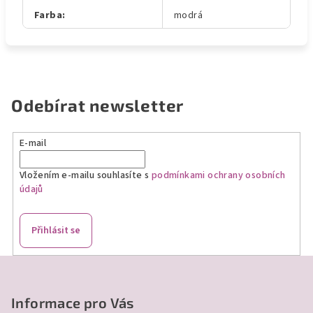
Farba
:
modrá
Odebírat newsletter
E-mail
Vložením e-mailu souhlasíte s
podmínkami ochrany osobních
údajů
Přihlásit se
Z
á
p
Informace pro Vás