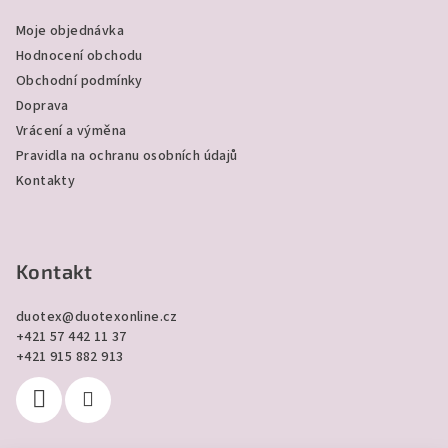
a
Moje objednávka
t
Hodnocení obchodu
í
Obchodní podmínky
Doprava
Vrácení a výměna
Pravidla na ochranu osobních údajů
Kontakty
Kontakt
duotex
@
duotexonline.cz
+421 57 442 11 37
+421 915 882 913