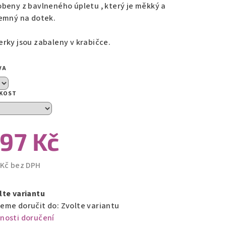
obeny z bavlneného úpletu , který je měkký a
jemný na dotek.
zdiček.
erky jsou zabaleny v krabičce.
VA
IKOST
97 Kč
 Kč bez DPH
ná
a:
lte variantu
eme doručit do:
Zvolte variantu
nosti doručení