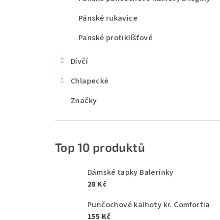
Pánské rukavice
Panské protiklíšťové
Dívčí
Chlapecké
Značky
Top 10 produktů
Dámské ťapky Balerínky
28 Kč
Punčochové kalhoty kr. Comfortia
155 Kč