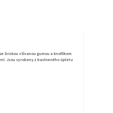
e
 se širokou všívanou gumou a knoflíkem
šení. Jsou vyrobeny z bavlneného úpletu