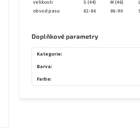
velikosti
S (44)
M (46)
obvod pasu
82-86
86-90
Doplňkové parametry
Kategorie
:
Barva
:
Farba
: