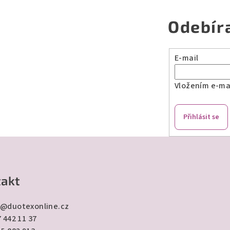
Odebír
E-mail
Vložením e-mai
Přihlásit se
akt
@
duotexonline.cz
 442 11 37