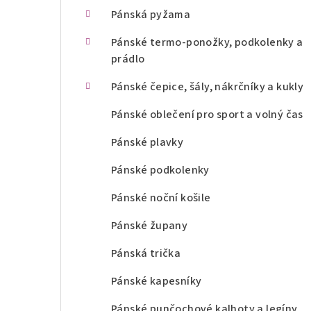
n
Pánská pyžama
í
Pánské termo-ponožky, podkolenky a
prádlo
p
Pánské čepice, šály, nákrčníky a kukly
a
Pánské oblečení pro sport a volný čas
n
Pánské plavky
e
l
Pánské podkolenky
Pánské noční košile
Pánské župany
Pánská trička
Pánské kapesníky
Pánské punčochové kalhoty a legíny