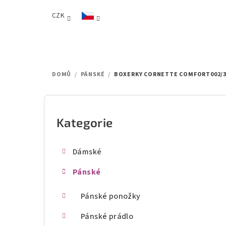
Přejít
CZK
na
obsah
DOMŮ
/
PÁNSKÉ
/
BOXERKY CORNETTE COMFORT002/3
P
o
Kategorie
Přeskočit
kategorie
s
Dámské
t
Pánské
r
a
Pánské ponožky
n
Pánské prádlo