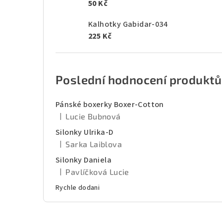
50 Kč
Kalhotky Gabidar-034
225 Kč
Poslední hodnocení produktů
Pánské boxerky Boxer-Cotton
|
Lucie Bubnová
Hodnocení produktu je 5 z 5 hvězdiček.
Silonky Ulrika-D
|
Sarka Laiblova
Hodnocení produktu je 5 z 5 hvězdiček.
Silonky Daniela
|
Pavlíčková Lucie
Hodnocení produktu je 5 z 5 hvězdiček.
Rychle dodani