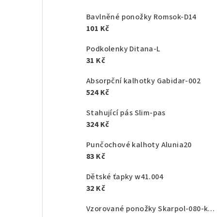
Bavlněné ponožky Romsok-D14
101 Kč
Podkolenky Ditana-L
31 Kč
Absorpční kalhotky Gabidar-002
524 Kč
Stahující pás Slim-pas
324 Kč
Punčochové kalhoty Alunia20
83 Kč
Dětské ťapky w41.004
32 Kč
Vzorované ponožky Skarpol-080-kaktus