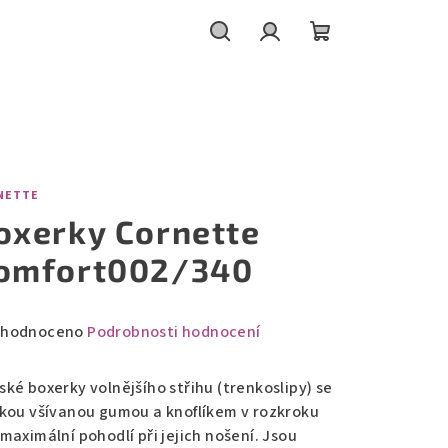
Hledat
Přihlášení
Nákupní
košík
NETTE
oxerky Cornette
omfort002/340
měrné
hodnoceno
Podrobnosti hodnocení
nocení
duktu
ské boxerky volnějšího střihu (trenkoslipy) se
okou všívanou gumou a knoflíkem v rozkroku
maximální pohodlí při jejich nošení. Jsou