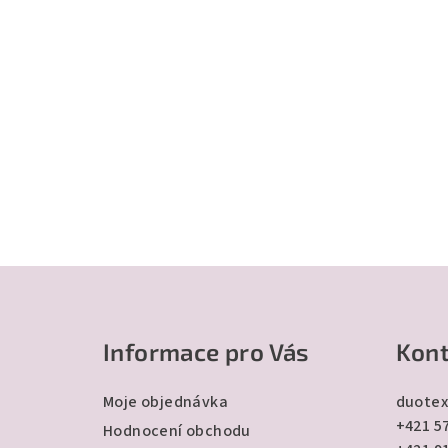
Z
á
Informace pro Vás
Kont
p
a
Moje objednávka
duotex
+421 57
t
Hodnocení obchodu