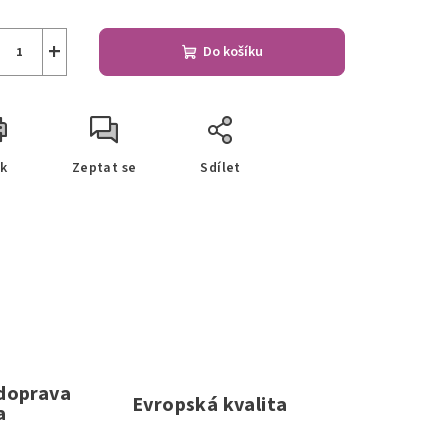
+
Do košíku
sk
Zeptat se
Sdílet
 doprava
Evropská kvalita
a