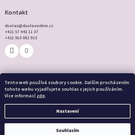
Kontakt
duotex
@
duotexonline.cz
+421 57 442 11 37
+421 915 882 913
Tento web používá soubory cookie. Dalším procházením
Přijímáme online platby
tohoto webu vyjadřujete souhlas s jejich používáním.
Více informací
zde
.
Nastavení
Copyright 2026
DUOTEX online
. Všechna práva vyhrazena.
Souhlasím