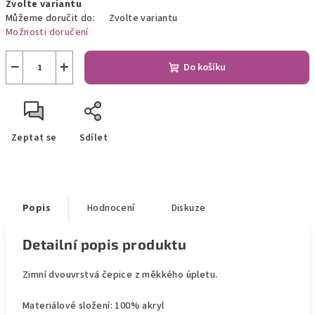
Zvolte variantu
cena:
Můžeme doručit do:
Zvolte variantu
Možnosti doručení
−
+
Do košíku
Zeptat se
Sdílet
Popis
Hodnocení
Diskuze
Detailní popis produktu
Zimní dvouvrstvá čepice z měkkého úpletu.
Materiálové složení: 100% akryl