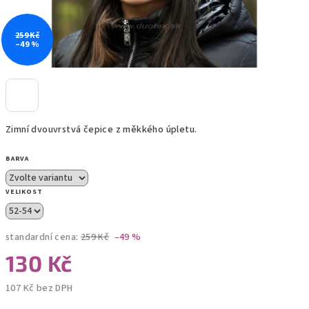
259 Kč
–49 %
Zimní dvouvrstvá čepice z měkkého úpletu.
BARVA
VELIKOST
standardní cena:
259 Kč
–49 %
130 Kč
107 Kč bez DPH
Měrná