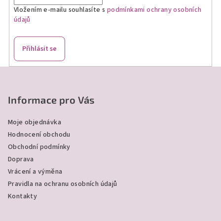
Vložením e-mailu souhlasíte s
podmínkami ochrany osobních
údajů
Přihlásit se
Z
á
p
Informace pro Vás
a
Moje objednávka
t
Hodnocení obchodu
í
Obchodní podmínky
Doprava
Vrácení a výměna
Pravidla na ochranu osobních údajů
Kontakty