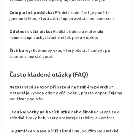
Celoplošná podšívka:
Přední i zadní část je podšita
jemnou látkou, která zabraňuje prosvítání po namočení.
Odolnost vůči písku:
Hladká struktura materiálu
minimalizuje zachytávání zrníček písku v úpletu.
Živé barvy:
Květinový vzor, který zůstává zářivý i po
sezóně v mořské vodě.
Často kladené otázky (FAQ)
Nezatrhává se vzor při sezení na hrubém povrchu?
Materiál je vysoce odolný vůči oděru, přesto doporučujeme
používat podložku.
Jsou kalhotky na bocích úzké nebo široké?
Jedná se o
středně široký bok, který poskytuje stabilitu a komfort.
Je gumička v pase příliš těsná?
Ne, použity jsou měkké