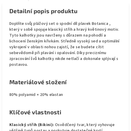
Detailní popis produktu
Doplňte svůj plážový set o spodní díl plavek Botanica ,
který v sobě spojuje klasický střih a hravý květinový motiv.
Tyto kalhotky jsou navrženy s důrazem na pohodlí a
lichocení ženským křivkám. Středně vysoký sed a optimální
vykrojení v oblasti nohou zajistí, že se budete cítit
sebevědomě při plavání i opalování. Díky preciznímu
zpracování švů kalhotky nikde netlačí a dokonale splývají s
postavou.
Materiálové složení
80% polyamid + 20% elastan
Klíčové vlastnosti
Klasický střih (Bikini):
Osvědčený tvar, který vyhovuje
většině typů postav a poskytuje dostatečné krytí.