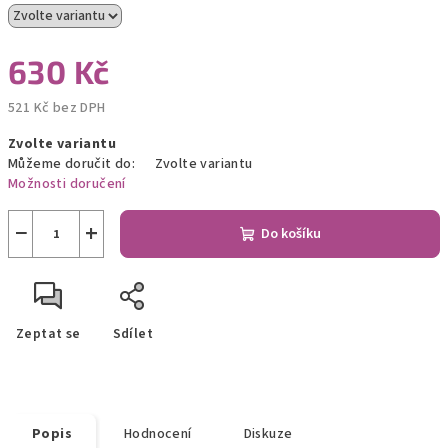
630 Kč
521 Kč bez DPH
Měrná
Zvolte variantu
cena:
Můžeme doručit do:
Zvolte variantu
Možnosti doručení
−
+
Do košíku
Zeptat se
Sdílet
Popis
Hodnocení
Diskuze