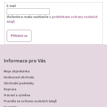
E-mail
Vložením e-mailu souhlasíte s
podmínkami ochrany osobních
údajů
Přihlásit se
Z
á
p
Informace pro Vás
a
Moje objednávka
t
Hodnocení obchodu
í
Obchodní podmínky
Doprava
Vrácení a výměna
Pravidla na ochranu osobních údajů