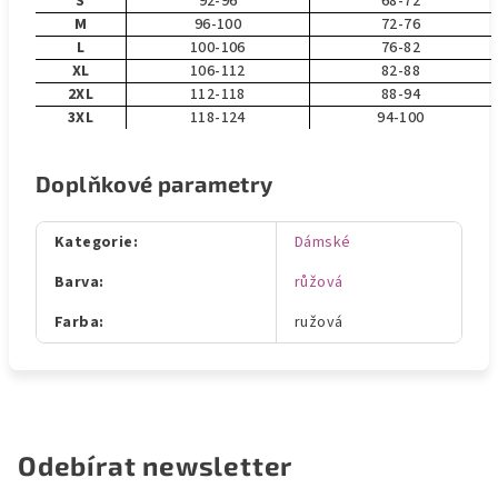
S
92-96
68-72
M
96-100
72-76
L
100-106
76-82
XL
106-112
82-88
2XL
112-118
88-94
3XL
118-124
94-100
Doplňkové parametry
Kategorie
:
Dámské
Barva
:
růžová
Farba
:
ružová
Odebírat newsletter