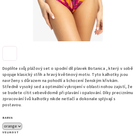
Doplňte svůj plážový set o spodní díl plavek Botanica , který v sobě
spojuje klasický střih a hravý květinový motiv. Tyto kalhotky jsou
navrženy s důrazem na pohodlí a lichocení ženským křivkám.
Středně vysoký sed a optimální vykrojení v oblasti nohou zajistí, že
se budete cítit sebevědomě při plavání i opalování. Díky preciznímu
zpracování švů kalhotky nikde netlačí a dokonale splývají s
postavou.
BARVA
VELIKOST