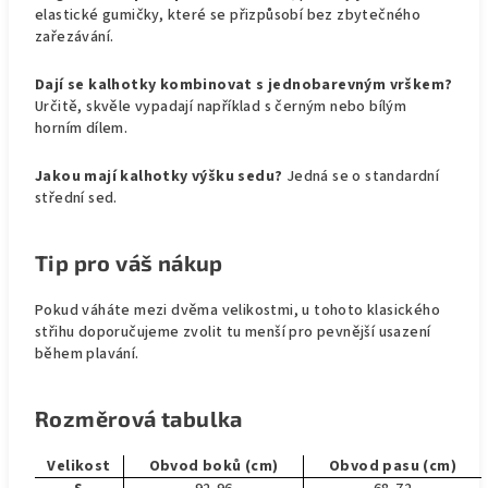
elastické gumičky, které se přizpůsobí bez zbytečného
zařezávání.
Dají se kalhotky kombinovat s jednobarevným vrškem?
Určitě, skvěle vypadají například s černým nebo bílým
horním dílem.
Jakou mají kalhotky výšku sedu?
Jedná se o standardní
střední sed.
Tip pro váš nákup
Pokud váháte mezi dvěma velikostmi, u tohoto klasického
střihu doporučujeme zvolit tu menší pro pevnější usazení
během plavání.
Rozměrová tabulka
Velikost
Obvod boků (cm)
Obvod pasu (cm)