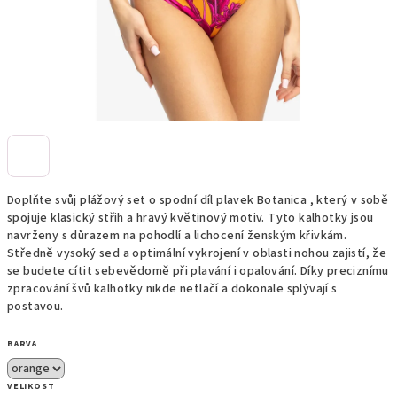
Doplňte svůj plážový set o spodní díl plavek Botanica , který v sobě
spojuje klasický střih a hravý květinový motiv. Tyto kalhotky jsou
navrženy s důrazem na pohodlí a lichocení ženským křivkám.
Středně vysoký sed a optimální vykrojení v oblasti nohou zajistí, že
se budete cítit sebevědomě při plavání i opalování. Díky preciznímu
zpracování švů kalhotky nikde netlačí a dokonale splývají s
postavou.
BARVA
VELIKOST