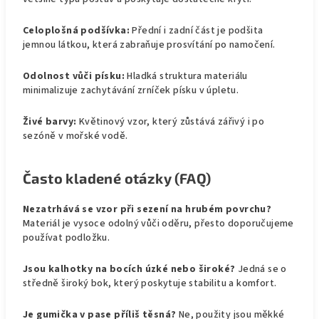
Celoplošná podšívka:
Přední i zadní část je podšita
jemnou látkou, která zabraňuje prosvítání po namočení.
Odolnost vůči písku:
Hladká struktura materiálu
minimalizuje zachytávání zrníček písku v úpletu.
Živé barvy:
Květinový vzor, který zůstává zářivý i po
sezóně v mořské vodě.
Často kladené otázky (FAQ)
Nezatrhává se vzor při sezení na hrubém povrchu?
Materiál je vysoce odolný vůči oděru, přesto doporučujeme
používat podložku.
Jsou kalhotky na bocích úzké nebo široké?
Jedná se o
středně široký bok, který poskytuje stabilitu a komfort.
Je gumička v pase příliš těsná?
Ne, použity jsou měkké