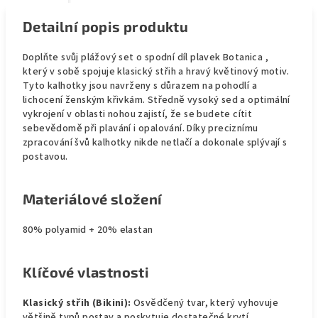
Detailní popis produktu
Doplňte svůj plážový set o spodní díl plavek Botanica ,
který v sobě spojuje klasický střih a hravý květinový motiv.
Tyto kalhotky jsou navrženy s důrazem na pohodlí a
lichocení ženským křivkám. Středně vysoký sed a optimální
vykrojení v oblasti nohou zajistí, že se budete cítit
sebevědomě při plavání i opalování. Díky preciznímu
zpracování švů kalhotky nikde netlačí a dokonale splývají s
postavou.
Materiálové složení
80% polyamid + 20% elastan
Klíčové vlastnosti
Klasický střih (Bikini):
Osvědčený tvar, který vyhovuje
většině typů postav a poskytuje dostatečné krytí.