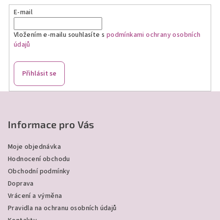
E-mail
Vložením e-mailu souhlasíte s
podmínkami ochrany osobních
údajů
Přihlásit se
Z
á
p
Informace pro Vás
a
Moje objednávka
t
Hodnocení obchodu
í
Obchodní podmínky
Doprava
Vrácení a výměna
Pravidla na ochranu osobních údajů