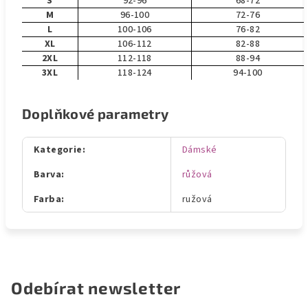
S
92-96
68-72
M
96-100
72-76
L
100-106
76-82
XL
106-112
82-88
2XL
112-118
88-94
3XL
118-124
94-100
Doplňkové parametry
Kategorie
:
Dámské
Barva
:
růžová
Farba
:
ružová
Odebírat newsletter