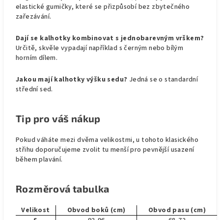
elastické gumičky, které se přizpůsobí bez zbytečného
zařezávání.
Dají se kalhotky kombinovat s jednobarevným vrškem?
Určitě, skvěle vypadají například s černým nebo bílým
horním dílem.
Jakou mají kalhotky výšku sedu?
Jedná se o standardní
střední sed.
Tip pro váš nákup
Pokud váháte mezi dvěma velikostmi, u tohoto klasického
střihu doporučujeme zvolit tu menší pro pevnější usazení
během plavání.
Rozměrová tabulka
Velikost
Obvod boků (cm)
Obvod pasu (cm)