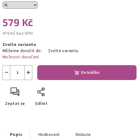
579 Kč
479 Kč bez DPH
Měrná
Zvolte variantu
cena:
Můžeme doručit do:
Zvolte variantu
Možnosti doručení
−
+
Do košíku
Zeptat se
Sdílet
Popis
Hodnocení
Diskuze