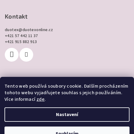
Kontakt
duotex
@
duotexonline.cz
+421 57 442 11 37
+421 915 882 913
Tento web používá soubory cookie. Dalším procházením
Přijímáme online platby
tohoto webu vyjadřujete souhlas s jejich používáním.
Více informací
zde
.
Nastavení
Copyright 2026
DUOTEX online
. Všechna práva vyhrazena.
Souhlasím