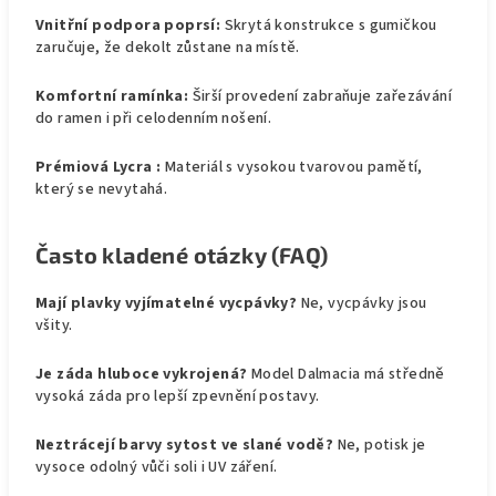
Vnitřní podpora poprsí:
Skrytá konstrukce s gumičkou
zaručuje, že dekolt zůstane na místě.
Komfortní ramínka:
Širší provedení zabraňuje zařezávání
do ramen i při celodenním nošení.
Prémiová Lycra :
Materiál s vysokou tvarovou pamětí,
který se nevytahá.
Často kladené otázky (FAQ)
Mají plavky vyjímatelné vycpávky?
Ne, vycpávky jsou
všity.
Je záda hluboce vykrojená?
Model Dalmacia má středně
vysoká záda pro lepší zpevnění postavy.
Neztrácejí barvy sytost ve slané vodě?
Ne, potisk je
vysoce odolný vůči soli i UV záření.