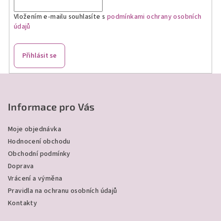
Vložením e-mailu souhlasíte s
podmínkami ochrany osobních
údajů
Přihlásit se
Z
á
p
Informace pro Vás
a
Moje objednávka
t
Hodnocení obchodu
í
Obchodní podmínky
Doprava
Vrácení a výměna
Pravidla na ochranu osobních údajů
Kontakty