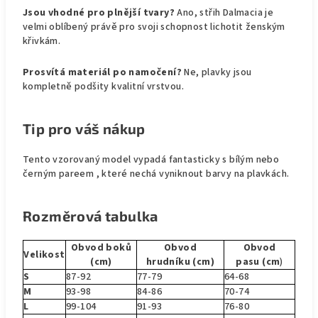
Jsou vhodné pro plnější tvary?
Ano, střih Dalmacia je
velmi oblíbený právě pro svoji schopnost lichotit ženským
křivkám.
Prosvítá materiál po namočení?
Ne, plavky jsou
kompletně podšity kvalitní vrstvou.
Tip pro váš nákup
Tento vzorovaný model vypadá fantasticky s bílým nebo
černým pareem , které nechá vyniknout barvy na plavkách.
Rozměrová tabulka
Obvod boků
Obvod
Obvod
Velikost
(cm)
hrudníku (cm)
pasu (cm
)
S
87-92
77-79
64-68
M
93-98
84-86
70-74
L
99-104
91-93
76-80