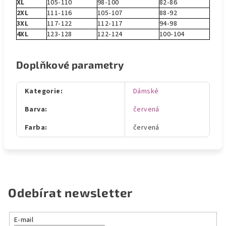
XL
105-110
98-100
82-86
2XL
111-116
105-107
88-92
3XL
117-122
112-117
94-98
4XL
123-128
122-124
100-104
Doplňkové parametry
Kategorie
:
Dámské
Barva
:
červená
Farba
:
červená
Odebírat newsletter
E-mail