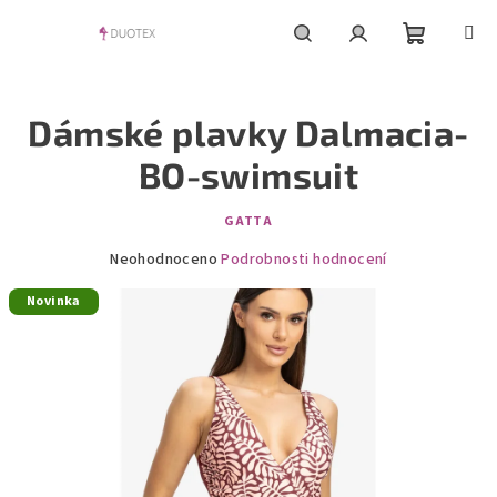
Přejít
na
obsah
Nákupní
Hledat
Přihlášení
Dámské plavky Dalmacia-
košík
BO-swimsuit
GATTA
Průměrné
Neohodnoceno
Podrobnosti hodnocení
hodnocení
Novinka
produktu
je
0,0
z
5
hvězdiček.