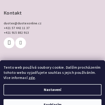
Kontakt
duotex
@
duotexonline.cz
+421 57 442 11 37
+421 915 882 913
Tento web používá soubory cookie. Dalším procházením
Přijímáme online platby
tohoto webu vyjadřujete souhlas s jejich používáním.
Více informací
zde
.
Nastavení
Copyright 2026
DUOTEX online
. Všechna práva vyhrazena.
Souhlasím