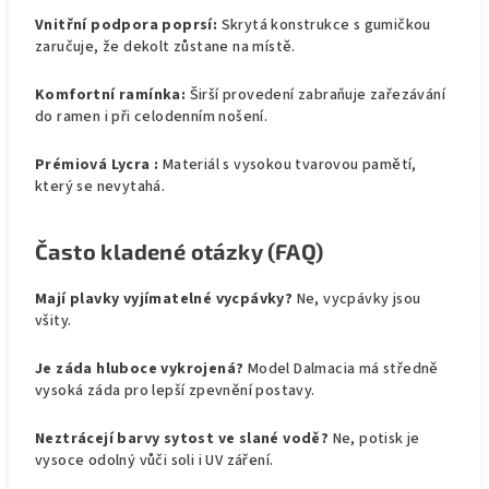
Vnitřní podpora poprsí:
Skrytá konstrukce s gumičkou
zaručuje, že dekolt zůstane na místě.
Komfortní ramínka:
Širší provedení zabraňuje zařezávání
do ramen i při celodenním nošení.
Prémiová Lycra :
Materiál s vysokou tvarovou pamětí,
který se nevytahá.
Často kladené otázky (FAQ)
Mají plavky vyjímatelné vycpávky?
Ne, vycpávky jsou
všity.
Je záda hluboce vykrojená?
Model Dalmacia má středně
vysoká záda pro lepší zpevnění postavy.
Neztrácejí barvy sytost ve slané vodě?
Ne, potisk je
vysoce odolný vůči soli i UV záření.