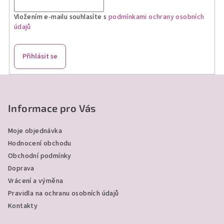
Vložením e-mailu souhlasíte s
podmínkami ochrany osobních
údajů
Přihlásit se
Z
á
p
Informace pro Vás
a
Moje objednávka
t
Hodnocení obchodu
í
Obchodní podmínky
Doprava
Vrácení a výměna
Pravidla na ochranu osobních údajů
Kontakty