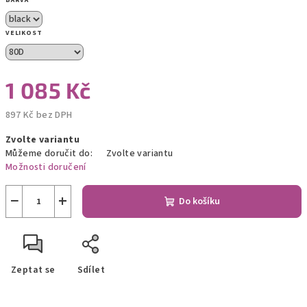
BARVA
VELIKOST
1 085 Kč
897 Kč bez DPH
Měrná
Zvolte variantu
cena:
Můžeme doručit do:
Zvolte variantu
Možnosti doručení
−
+
Do košíku
Zeptat se
Sdílet