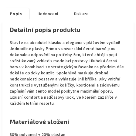
Popis
Hodnocení
Diskuze
Detailní popis produktu
Stavte na absolutní klasiku a eleganci v plážovém vydání!
Jednodílné plavky Primo v univerzální černé barvě jsou
dokonalou odpovědí na potřeby žen, které chtějí spojit
sofistikovaný vzhled s modelací postavy. Hluboká černá
barva v kombinaci se strategickým řasením na předním díle
dokáže opticky kouzlit. Spolehlivě maskuje drobné
nedokonalosti postavy a vyhlazuje linii bříška. Díky vnitřní
konstrukci s vyztuženými košíčky, kosticemi a zádovému
zapínání vám tento model poskytne maximální oporu,
luxusní komfort a nadčasový look, ve kterém zazáříte v
každém letním resortu.
Materiálové složení
80% polyamid + 20% elastan