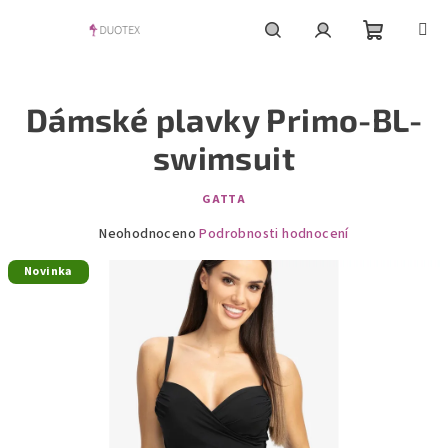
Přejít
na
obsah
Nákupní
Hledat
Přihlášení
Dámské plavky Primo-BL-
košík
swimsuit
GATTA
Průměrné
Neohodnoceno
Podrobnosti hodnocení
hodnocení
Novinka
produktu
je
0,0
z
5
hvězdiček.