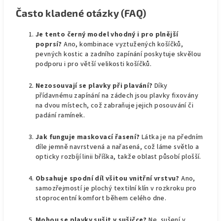
Často kladené otázky (FAQ)
Je tento černý model vhodný i pro plnější
poprsí?
Ano, kombinace vyztužených košíčků,
pevných kostic a zadního zapínání poskytuje skvělou
podporu i pro větší velikosti košíčků.
Nezosouvají se plavky při plavání?
Díky
přídavnému zapínání na zádech jsou plavky fixovány
na dvou místech, což zabraňuje jejich posouvání či
padání ramínek.
Jak funguje maskovací řasení?
Látka je na předním
díle jemně navrstvená a nařasená, což láme světlo a
opticky rozbíjí linii bříška, takže oblast působí plošší.
Obsahuje spodní díl všitou vnitřní vrstvu?
Ano,
samozřejmostí je plochý textilní klín v rozkroku pro
stoprocentní komfort během celého dne.
Mohou se plavky sušit v sušičce?
Ne, sušení v