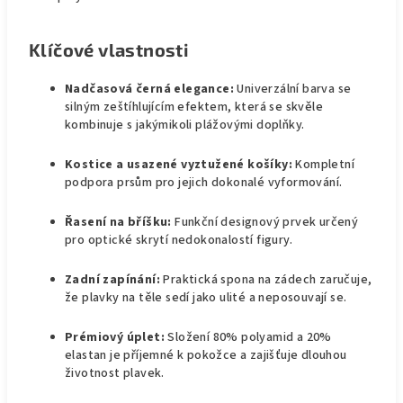
Klíčové vlastnosti
Nadčasová černá elegance:
Univerzální barva se
silným zeštíhlujícím efektem, která se skvěle
kombinuje s jakýmikoli plážovými doplňky.
Kostice a usazené vyztužené košíky:
Kompletní
podpora prsům pro jejich dokonalé vyformování.
Řasení
na bříšku:
Funkční designový prvek určený
pro optické skrytí nedokonalostí figury.
Zadní zapínání:
Praktická spona na zádech zaručuje,
že plavky na těle sedí jako ulité a neposouvají se.
Prémiový úplet:
Složení 80% polyamid a 20%
elastan je příjemné k pokožce a zajišťuje dlouhou
životnost plavek.