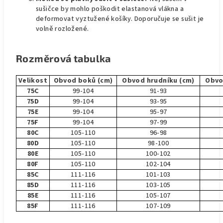
sušičce by mohlo poškodit elastanová vlákna a
deformovat vyztužené košíky. Doporučuje se sušit je
volně rozložené.
Rozměrová tabulka
Velikost
Obvod boků (cm)
Obvod hrudníku (cm)
Obvo
75C
99-104
91-93
75D
99-104
93-95
75E
99-104
95-97
75F
99-104
97-99
80C
105-110
96-98
80D
105-110
98-100
80E
105-110
100-102
80F
105-110
102-104
85C
111-116
101-103
85D
111-116
103-105
85E
111-116
105-107
85F
111-116
107-109