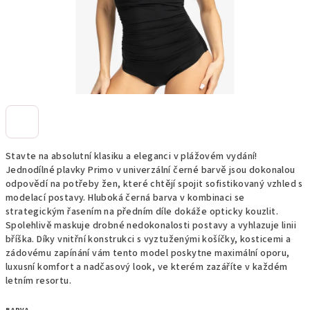
Stavte na absolutní klasiku a eleganci v plážovém vydání!
Jednodílné plavky Primo v univerzální černé barvě jsou dokonalou
odpovědí na potřeby žen, které chtějí spojit sofistikovaný vzhled s
modelací postavy. Hluboká černá barva v kombinaci se
strategickým řasením na předním díle dokáže opticky kouzlit.
Spolehlivě maskuje drobné nedokonalosti postavy a vyhlazuje linii
bříška. Díky vnitřní konstrukci s vyztuženými košíčky, kosticemi a
zádovému zapínání vám tento model poskytne maximální oporu,
luxusní komfort a nadčasový look, ve kterém zazáříte v každém
letním resortu.