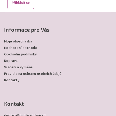
Přihlásit se
Z
á
p
Informace pro Vás
a
Moje objednávka
t
Hodnocení obchodu
í
Obchodní podmínky
Doprava
Vrácení a výměna
Pravidla na ochranu osobních údajů
Kontakty
Kontakt
duotex
@
duotexonline.cz