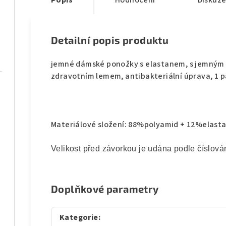
Popis
Hodnocení
Diskuz
Detailní popis produktu
jemné dámské ponožky s elastanem, s jemným l
zdravotním lemem, antibakteriální úprava, 1 pá
Materiálové složení: 88%polyamid + 12%elasta
Velikost před závorkou je udána podle číslování
Doplňkové parametry
Kategorie
: