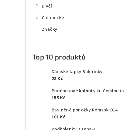
Dívčí
Chlapecké
Značky
Top 10 produktů
Dámské ťapky Balerínky
28 Kč
Punčochové kalhoty kr. Comfortia
155 Kč
Bavlněné ponožky Romsok-D14
101 Kč
Podkolenky Ditana-L