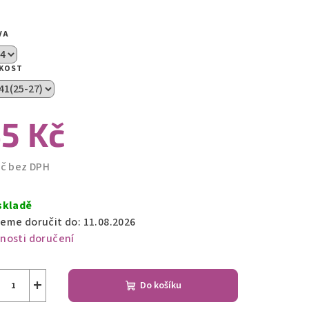
zdiček.
VA
IKOST
5 Kč
Kč bez DPH
ná
a:
skladě
eme doručit do:
11.08.2026
nosti doručení
+
Do košíku