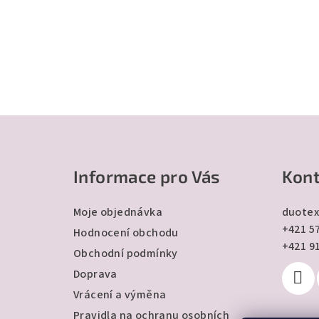
Z
á
Informace pro Vás
Kont
p
a
Moje objednávka
duotex
+421 57
t
Hodnocení obchodu
+421 9
Obchodní podmínky
í
Doprava
Vrácení a výměna
Pravidla na ochranu osobních