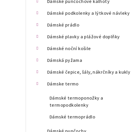
Dámské punčochové kalhoty
n
Dámské podkolenky a lýtkové návleky
í
Dámské prádlo
p
Dámské plavky a plážové doplňky
a
Dámské noční košile
n
Dámská pyžama
e
l
Dámské čepice, šály, nákrčníky a kukly
Dámske termo
Dámské termoponožky a
termopodkolenky
Dámské termoprádlo
Dámské punčochy