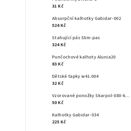
31 Kč
Absorpční kalhotky Gabidar-002
524 Kč
Stahující pás Slim-pas
324 Kč
Punčochové kalhoty Alunia20
83 Kč
Dětské ťapky w41.004
32 Kč
Vzorované ponožky Skarpol-080-kaktus
50 Kč
Kalhotky Gabidar-034
225 Kč