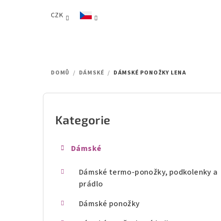
Přejít
CZK
na
obsah
DOMŮ
/
DÁMSKÉ
/
DÁMSKÉ PONOŽKY LENA
P
o
Kategorie
Přeskočit
kategorie
s
Dámské
t
Dámské termo-ponožky, podkolenky a
r
prádlo
a
Dámské ponožky
n