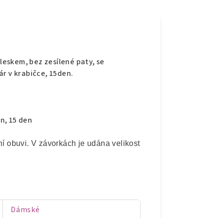
e
eskem, bez zesílené paty, se
r v krabičce, 15den.
n, 15 den
 obuvi. V závorkách je udána velikost v metrickém číslování,
Dámské