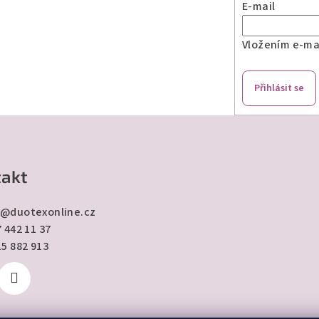
E-mail
Vložením e-mai
Přihlásit se
akt
@
duotexonline.cz
 442 11 37
15 882 913