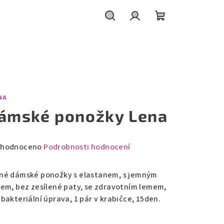
Hledat
Přihlášení
Nákupní
košík
NA
ámské ponožky Lena
měrné
hodnoceno
Podrobnosti hodnocení
nocení
duktu
né dámské ponožky s elastanem, s jemným
kem, bez zesílené paty, se zdravotním lemem,
ibakteriální úprava, 1 pár v krabičce, 15den.