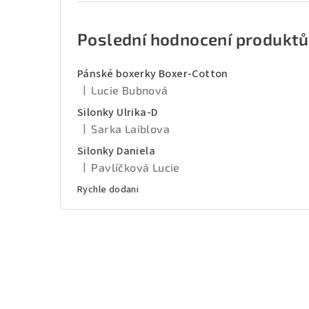
Poslední hodnocení produktů
Pánské boxerky Boxer-Cotton
|
Lucie Bubnová
Hodnocení produktu je 5 z 5 hvězdiček.
Silonky Ulrika-D
|
Sarka Laiblova
Hodnocení produktu je 5 z 5 hvězdiček.
Silonky Daniela
|
Pavlíčková Lucie
Hodnocení produktu je 5 z 5 hvězdiček.
Rychle dodani