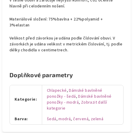
v těsné obuvi a zaručuje nejvyšší komfort, což oceníte
hlavně při celodenním nošení.
Materiálové složení: 75%bavlna + 22%polyamid +
3%elastan
Velikost před závorkou je udána podle číslování obuvi. V
závorkách je udána velikost v metrickém číslování, tj. podle
délky chodidla v centimetrech.
Doplňkové parametry
Chlapecké
,
Dámské bavlněné
ponožky - šedá
,
Dámské bavlněné
Kategorie
:
ponožky - modrá
,
Zobrazit další
kategorie
Barva
:
šedá
,
modrá
,
červená
,
zelená