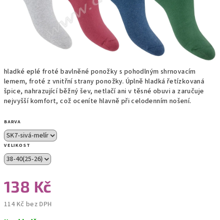
hladké eplé froté bavlněné ponožky s pohodlným shrnovacím
lemem, froté z vnitřní strany ponožky. Úplně hladká řetízkovaná
špice, nahrazující běžný šev, netlačí ani v těsné obuvi a zaručuje
nejvyšší komfort, což oceníte hlavně při celodenním nošení.
BARVA
VELIKOST
138 Kč
114 Kč bez DPH
Měrná