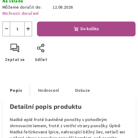
Na skladě
cena:
Můžeme doručit do:
12.08.2026
Možnosti doručení
−
+
Do košíku
Zeptat se
Sdílet
Popis
Hodnocení
Diskuze
Detailní popis produktu
hladké eplé froté bavlněné ponožky s pohodlným
shrnovacím lemem, froté z vnitřní strany ponožky. Úplně
hladká řetízkovaná špice, nahrazující běžný šev, netlačí ani