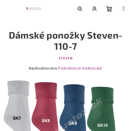
Přejít
na
obsah
Nákupní
Hledat
Přihlášení
Dámské ponožky Steven-
košík
110-7
STEVEN
Průměrné
Neohodnoceno
Podrobnosti hodnocení
hodnocení
produktu
je
0,0
z
5
hvězdiček.