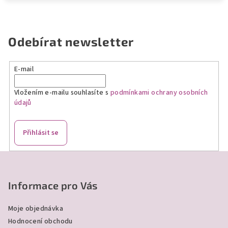
Odebírat newsletter
E-mail
Vložením e-mailu souhlasíte s
podmínkami ochrany osobních
údajů
Přihlásit se
Z
á
p
Informace pro Vás
a
Moje objednávka
t
Hodnocení obchodu