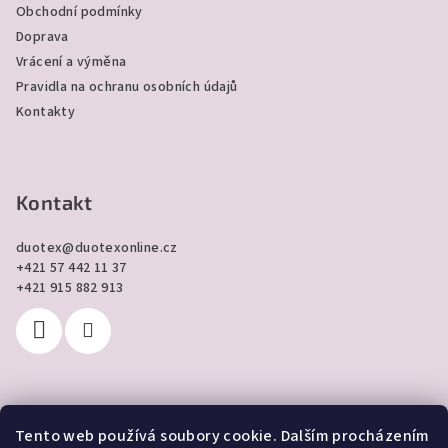
í
Obchodní podmínky
Doprava
Vrácení a výměna
Pravidla na ochranu osobních údajů
Kontakty
Kontakt
duotex
@
duotexonline.cz
+421 57 442 11 37
+421 915 882 913
Tento web používá soubory cookie. Dalším procházením
Přijímáme online platby