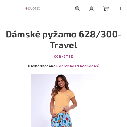
Přejít
na
obsah
Nákupní
Hledat
Přihlášení
Dámské pyžamo 628/300-
košík
Travel
CORNETTE
Průměrné
Neohodnoceno
Podrobnosti hodnocení
hodnocení
produktu
je
0,0
z
5
hvězdiček.