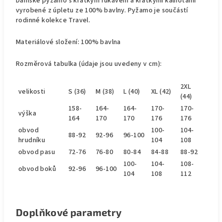
Dámské pyžamo s krátkým rukávem a krátkými kalhotami
vyrobené z úpletu ze 100% bavlny. Pyžamo je součástí
rodinné kolekce Travel.
Materiálové složení: 100% bavlna
Rozměrová tabulka (údaje jsou uvedeny v cm):
2XL
velikosti
S (36)
M (38)
L (40)
XL (42)
(44)
158-
164-
164-
170-
170-
výška
164
170
170
176
176
obvod
100-
104-
88-92
92-96
96-100
hrudníku
104
108
obvod pasu
72-76
76-80
80-84
84-88
88-92
100-
104-
108-
obvod boků
92-96
96-100
104
108
112
Doplňkové parametry