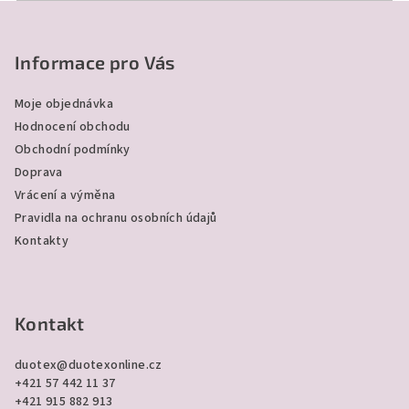
Z
á
p
Informace pro Vás
a
Moje objednávka
t
Hodnocení obchodu
í
Obchodní podmínky
Doprava
Vrácení a výměna
Pravidla na ochranu osobních údajů
Kontakty
Kontakt
duotex
@
duotexonline.cz
+421 57 442 11 37
+421 915 882 913