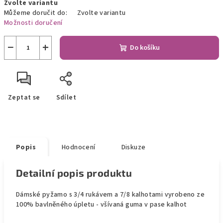
Zvolte variantu
cena:
Můžeme doručit do:
Zvolte variantu
Možnosti doručení
−
+
Do košíku
Zeptat se
Sdílet
Popis
Hodnocení
Diskuze
Detailní popis produktu
Dámské pyžamo s 3/4 rukávem a 7/8 kalhotami vyrobeno ze
100% bavlněného úpletu - všívaná guma v pase kalhot