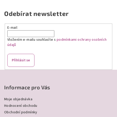
Odebírat newsletter
E-mail
Vložením e-mailu souhlasíte s
podmínkami ochrany osobních
údajů
Přihlásit se
Z
á
p
Informace pro Vás
a
Moje objednávka
t
Hodnocení obchodu
í
Obchodní podmínky