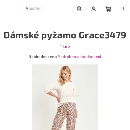
Přejít
na
obsah
Nákupní
Hledat
Přihlášení
Dámské pyžamo Grace3479
košík
TARO
Průměrné
Neohodnoceno
Podrobnosti hodnocení
hodnocení
produktu
je
0,0
z
5
hvězdiček.