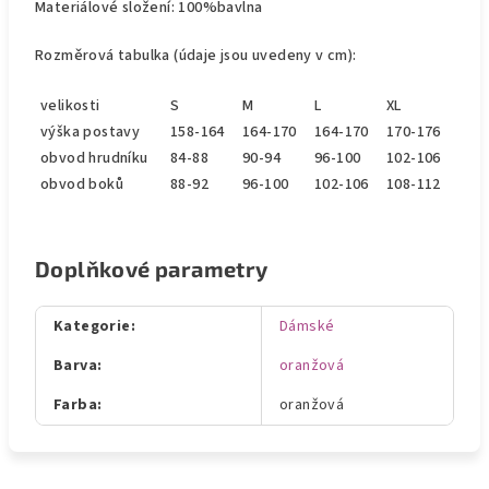
Materiálové složení: 100%bavlna
Rozměrová tabulka (údaje jsou uvedeny v cm):
velikosti
S
M
L
XL
výška postavy
158-164
164-170
164-170
170-176
obvod hrudníku
84-88
90-94
96-100
102-106
obvod boků
88-92
96-100
102-106
108-112
Doplňkové parametry
Kategorie
:
Dámské
Barva
:
oranžová
Farba
:
oranžová