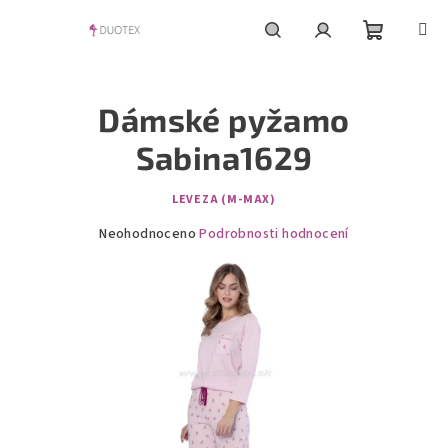
Přejít
na
obsah
Nákupní
Hledat
Přihlášení
Dámské pyžamo
košík
Sabina1629
LEVEZA (M-MAX)
Průměrné
Neohodnoceno
Podrobnosti hodnocení
hodnocení
produktu
je
0,0
z
5
hvězdiček.