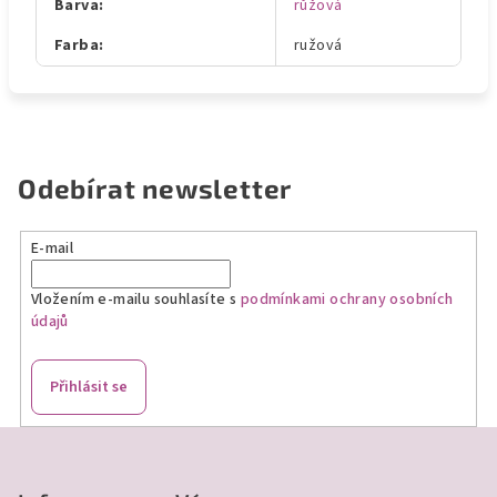
Barva
:
růžová
Farba
:
ružová
Odebírat newsletter
E-mail
Vložením e-mailu souhlasíte s
podmínkami ochrany osobních
údajů
Přihlásit se
Z
á