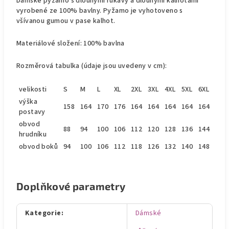
Dámské pyžamo s dlouhými rukávy a dlouhými kalhotami
vyrobené ze 100% bavlny. Pyžamo je vyhotoveno s
všívanou gumou v pase kalhot.
Materiálové složení: 100% bavlna
Rozměrová tabulka (údaje jsou uvedeny v cm):
velikosti
S
M
L
XL
2XL
3XL
4XL
5XL
6XL
výška
158
164
170
176
164
164
164
164
164
postavy
obvod
88
94
100
106
112
120
128
136
144
hrudníku
obvod boků
94
100
106
112
118
126
132
140
148
Doplňkové parametry
Kategorie
:
Dámské