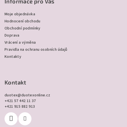
p
Informace pro Vás
a
Moje objednávka
t
Hodnocení obchodu
í
Obchodní podmínky
Doprava
Vrácení a výměna
Pravidla na ochranu osobních údajů
Kontakty
Kontakt
duotex
@
duotexonline.cz
+421 57 442 11 37
+421 915 882 913