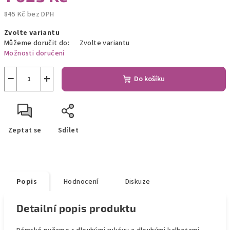
845 Kč bez DPH
Měrná
Zvolte variantu
cena:
Můžeme doručit do:
Zvolte variantu
Možnosti doručení
−
+
Do košíku
Zeptat se
Sdílet
Popis
Hodnocení
Diskuze
Detailní popis produktu