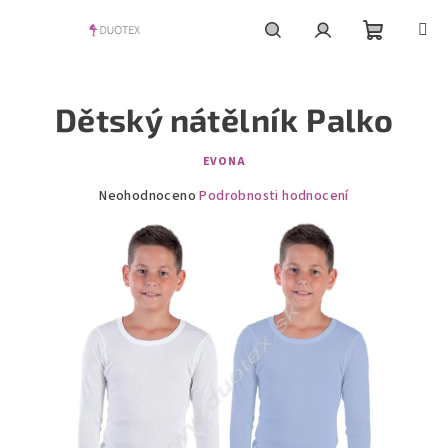
Přejít
na
obsah
Nákupní
Hledat
Přihlášení
Dětský nátělník Palko
košík
EVONA
Průměrné
Neohodnoceno
Podrobnosti hodnocení
hodnocení
produktu
je
0,0
z
5
hvězdiček.