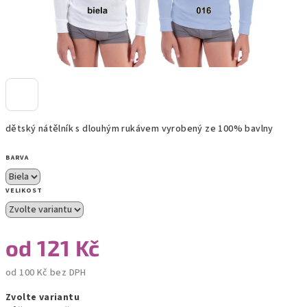
dětský nátělník s dlouhým rukávem vyrobený ze 100% bavlny
BARVA
VELIKOST
od
121 Kč
od
100 Kč
bez DPH
Měrná
Zvolte variantu
cena: