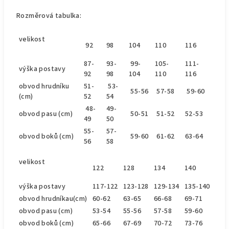
Rozměrová tabulka:
velikost
92
98
104
110
116
87-
93-
99-
105-
111-
výška postavy
92
98
104
110
116
obvod hrudníku
51-
53-
55-56
57-58
59-60
(cm)
52
54
48-
49-
obvod pasu (cm)
50-51
51-52
52-53
49
50
55-
57-
obvod bok
ů
(cm)
59-60
61-62
63-64
56
58
velikost
122
128
134
140
výška postavy
117-122
123-128
129-134
135-140
obvod hrudníkau(cm)
60-62
63-65
66-68
69-71
obvod pasu (cm)
53-54
55-56
57-58
59-60
obvod bok
ů
(cm)
65-66
67-69
70-72
73-76