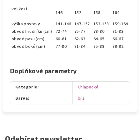
velikost
146
152
158
164
výška postavy
141-146
147-152
153-158
159-164
obvod hrudníku (cm)
72-74
75-77
78-80
81-83
obvod pasu (cm)
60-61
62-63
64-65
66-67
obvod bok
ů
(cm)
77-80
81-84
85-88
89-92
Doplňkové parametry
Kategorie
:
Chlapecké
Barva
:
bíla
Odebírat newsletter