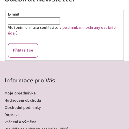
E-mail
Vložením e-mailu souhlasíte s
podmínkami ochrany osobních
údajů
Přihlásit se
Z
á
p
Informace pro Vás
a
Moje objednávka
t
Hodnocení obchodu
í
Obchodní podmínky
Doprava
Vrácení a výměna