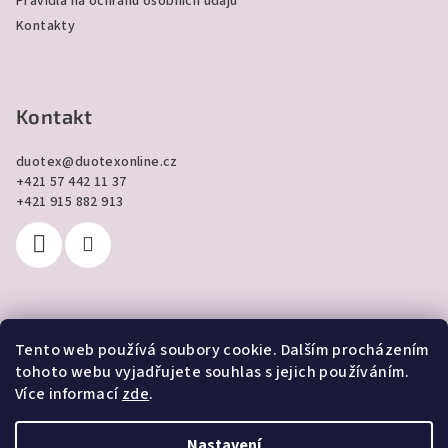
Pravidla na ochranu osobních údajů
Kontakty
Kontakt
duotex
@
duotexonline.cz
+421 57 442 11 37
+421 915 882 913
Tento web používá soubory cookie. Dalším procházením
Přijímáme online platby
tohoto webu vyjadřujete souhlas s jejich používáním.
Více informací
zde
.
Nastavení