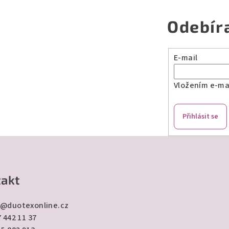
Odebír
E-mail
Vložením e-mai
Přihlásit se
akt
@
duotexonline.cz
 442 11 37