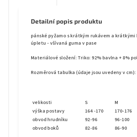
Detailní popis produktu
pánské pyžamo s krátkým rukávem a krátkými
úpletu - všívaná guma v pase
Materiálové složení: Triko: 92% bavlna + 8% p
Rozměrová tabulka (údaje jsou uvedeny v cm):
velikosti
S
M
výška postavy
164 -170
170-176
obvod hrudníku
92-96
96-100
obvod boků
82-86
86-90