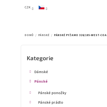
Přejít
CZK
na
obsah
DOMŮ
/
PÁNSKÉ
/
PÁNSKÉ PYŽAMO 326/185-WEST-CO
P
o
Kategorie
Přeskočit
kategorie
s
Dámské
t
Pánské
r
a
Pánské ponožky
n
Pánské prádlo