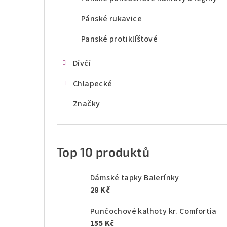
Pánské rukavice
Panské protiklíšťové
Dívčí
Chlapecké
Značky
Top 10 produktů
Dámské ťapky Balerínky
28 Kč
Punčochové kalhoty kr. Comfortia
155 Kč