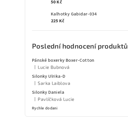
50 Kč
Kalhotky Gabidar-034
225 Kč
Poslední hodnocení produktů
Pánské boxerky Boxer-Cotton
|
Lucie Bubnová
Hodnocení produktu je 5 z 5 hvězdiček.
Silonky Ulrika-D
|
Sarka Laiblova
Hodnocení produktu je 5 z 5 hvězdiček.
Silonky Daniela
|
Pavlíčková Lucie
Hodnocení produktu je 5 z 5 hvězdiček.
Rychle dodani