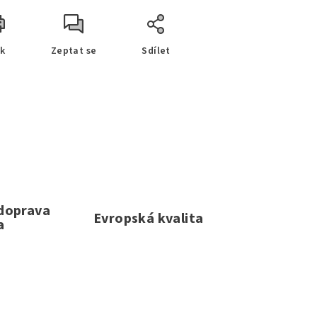
sk
Zeptat se
Sdílet
 doprava
Evropská kvalita
a
e