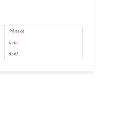
Pánské
šedá
šedá