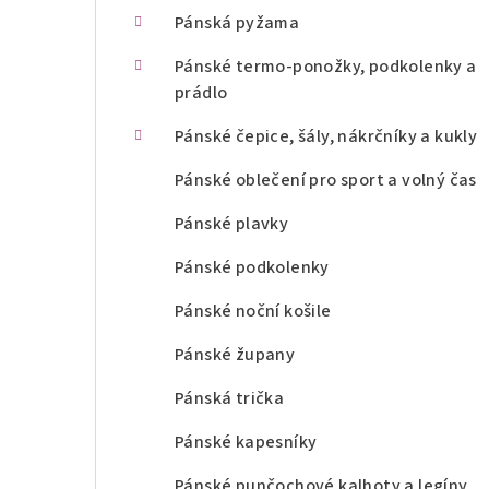
n
Pánská pyžama
í
Pánské termo-ponožky, podkolenky a
prádlo
p
Pánské čepice, šály, nákrčníky a kukly
a
Pánské oblečení pro sport a volný čas
n
Pánské plavky
e
l
Pánské podkolenky
Pánské noční košile
Pánské župany
Pánská trička
Pánské kapesníky
Pánské punčochové kalhoty a legíny