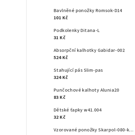
Bavlněné ponožky Romsok-D14
101 Kč
Podkolenky Ditana-L
31 Kč
Absorpční kalhotky Gabidar-002
524 Kč
Stahující pás Slim-pas
324 Kč
Punčochové kalhoty Alunia20
83 Kč
Dětské ťapky w41.004
32 Kč
Vzorované ponožky Skarpol-080-kaktus