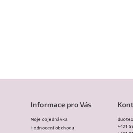
Z
á
Informace pro Vás
Kont
p
a
Moje objednávka
duotex
+421 57
t
Hodnocení obchodu