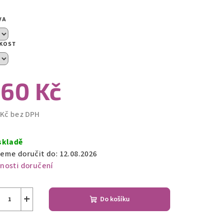
VA
zdiček.
IKOST
60 Kč
 Kč bez DPH
ná
a:
skladě
eme doručit do:
12.08.2026
nosti doručení
+
Do košíku