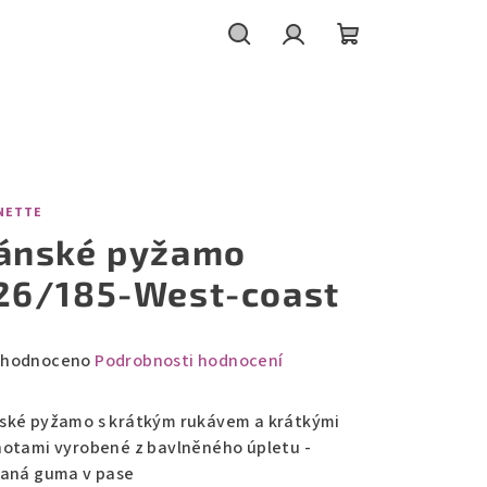
Hledat
Přihlášení
Nákupní
košík
NETTE
ánské pyžamo
26/185-West-coast
měrné
hodnoceno
Podrobnosti hodnocení
nocení
duktu
ské pyžamo s krátkým rukávem a krátkými
hotami vyrobené z bavlněného úpletu -
vaná guma v pase