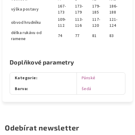
167-
173-
179-
186-
výška postavy
173
179
185
188
109-
113-
117-
121-
obvod hrudníku
112
116
120
124
délka rukávu od
74
77
81
83
ramene
Doplňkové parametry
Kategorie
:
Pánské
Barva
:
šedá
Odebírat newsletter