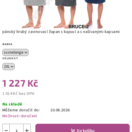
pánský hrubý zavinovací župan s kapucí a s našívanými kapsami
BARVA
VELIKOST
1 227 Kč
1 014 Kč bez DPH
Měrná
Na skladě
cena:
Můžeme doručit do:
10.08.2026
Možnosti doručení
−
+
Do košíku