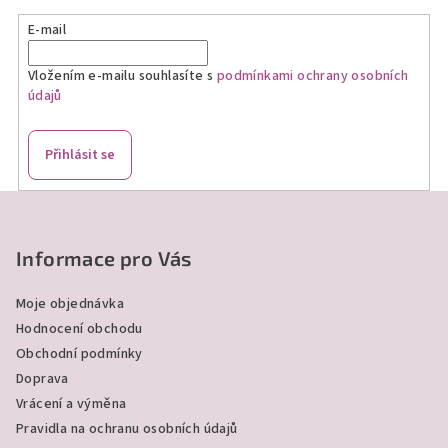
E-mail
Vložením e-mailu souhlasíte s
podmínkami ochrany osobních
údajů
Přihlásit se
Z
á
p
Informace pro Vás
a
Moje objednávka
t
Hodnocení obchodu
í
Obchodní podmínky
Doprava
Vrácení a výměna
Pravidla na ochranu osobních údajů