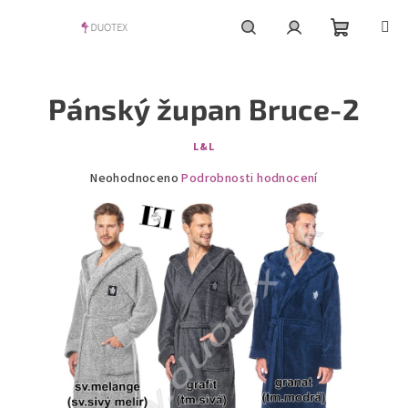
Přejít
na
obsah
Nákupní
Hledat
Přihlášení
Pánský župan Bruce-2
košík
L&L
Průměrné
Neohodnoceno
Podrobnosti hodnocení
hodnocení
produktu
je
0,0
z
5
hvězdiček.