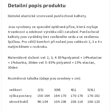
Detailní popis produktu
Dámské elastické vzorované punčochové kalhoty.
Jsou vyrobeny ze speciální oplétané příze, která zvyšuje
trvanlivost a odolnost výrobku vůči zatažení. Punčochové
kalhoty jsou vyráběny bez zesíleného sedu a se zesílenou
špičkou. Pro větší komfort při nošení jsou velikosti 2, 3 a 4 s
malým klínem v rozkroku.
Materiálové složení: vel: 2, 3, 4: 85%polyamid + 14%elastan
+ 1%bavlna, 30den vel: 5: 85% polyamid + 15% elastan,
30den
Rozměrová tabulka (údaje jsou uvedeny v cm):
velikost
2(S)
3(M)
4(L)
5(XL)
výška postavy
158-164
164-170
170-176
176-182
obvod boků
96-104
104-108
108-116
108-120