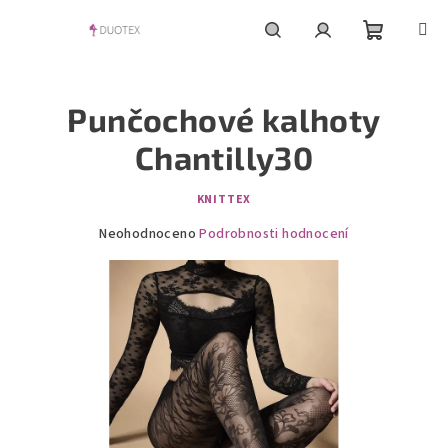
Přejít
na
obsah
Nákupní
Hledat
Přihlášení
Punčochové kalhoty
košík
Chantilly30
KNITTEX
Průměrné
Neohodnoceno
Podrobnosti hodnocení
hodnocení
produktu
je
0,0
z
5
hvězdiček.