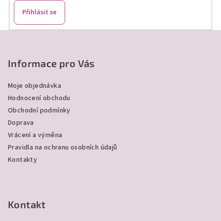
Přihlásit se
Z
á
p
Informace pro Vás
a
Moje objednávka
t
Hodnocení obchodu
í
Obchodní podmínky
Doprava
Vrácení a výměna
Pravidla na ochranu osobních údajů
Kontakty
Kontakt