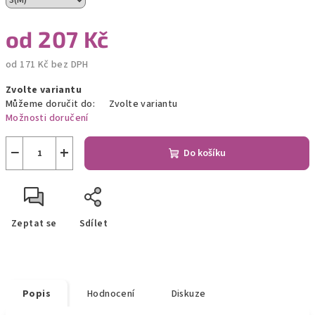
od
207 Kč
od
171 Kč
bez DPH
Měrná
Zvolte variantu
cena:
Můžeme doručit do:
Zvolte variantu
Možnosti doručení
−
+
Do košíku
Zeptat se
Sdílet
Popis
Hodnocení
Diskuze