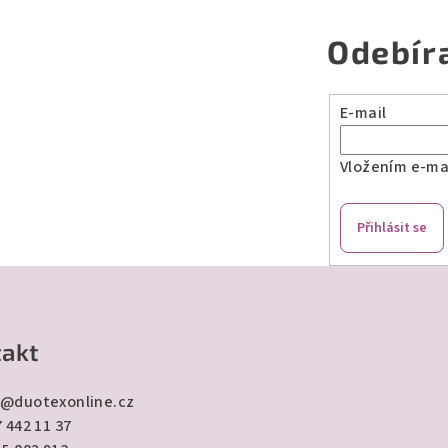
Odebír
E-mail
Vložením e-mai
Přihlásit se
akt
@
duotexonline.cz
 442 11 37