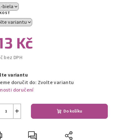
IKOST
zdiček.
13 Kč
Kč bez DPH
ná
a:
lte variantu
eme doručit do:
Zvolte variantu
nosti doručení
+
Do košíku