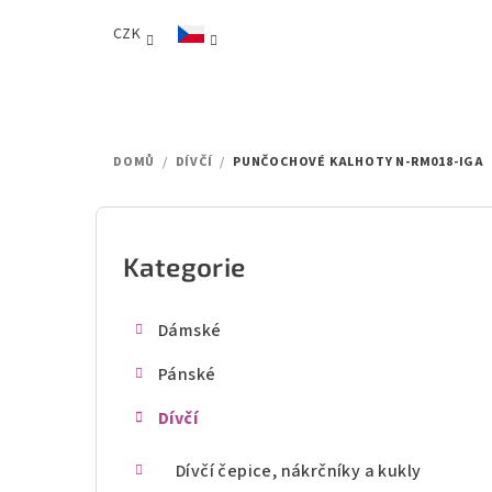
Přejít
CZK
na
obsah
DOMŮ
/
DÍVČÍ
/
PUNČOCHOVÉ KALHOTY N-RM018-IGA
P
o
Kategorie
Přeskočit
kategorie
s
Dámské
t
Pánské
r
Dívčí
a
n
Dívčí čepice, nákrčníky a kukly