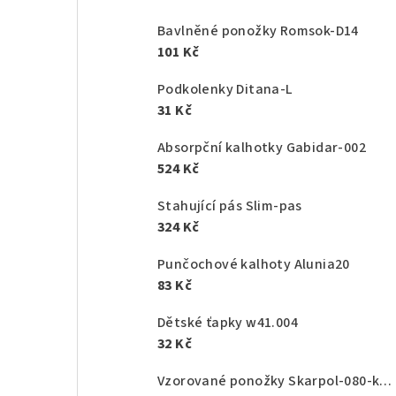
Bavlněné ponožky Romsok-D14
101 Kč
Podkolenky Ditana-L
31 Kč
Absorpční kalhotky Gabidar-002
524 Kč
Stahující pás Slim-pas
324 Kč
Punčochové kalhoty Alunia20
83 Kč
Dětské ťapky w41.004
32 Kč
Vzorované ponožky Skarpol-080-kaktus