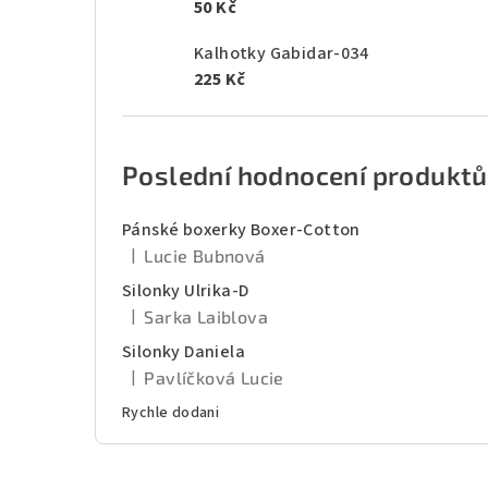
50 Kč
Kalhotky Gabidar-034
225 Kč
Poslední hodnocení produktů
Pánské boxerky Boxer-Cotton
|
Lucie Bubnová
Hodnocení produktu je 5 z 5 hvězdiček.
Silonky Ulrika-D
|
Sarka Laiblova
Hodnocení produktu je 5 z 5 hvězdiček.
Silonky Daniela
|
Pavlíčková Lucie
Hodnocení produktu je 5 z 5 hvězdiček.
Rychle dodani