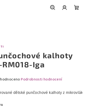
Hledat
Přihlášení
Nákupní
košík
ITI
unčochové kalhoty
-RM018-Iga
měrné
hodnoceno
Podrobnosti hodnocení
nocení
duktu
rované dětské punčochové kalhoty z mikrovlákna s elastan
VA