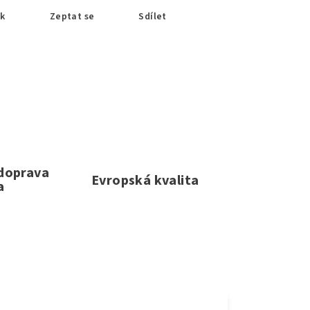
sk
Zeptat se
Sdílet
 doprava
Evropská kvalita
a
e