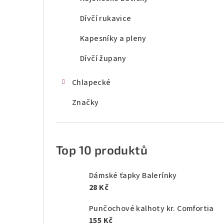
Dívčí rukavice
Kapesníky a pleny
Dívčí župany
Chlapecké
Značky
Top 10 produktů
Dámské ťapky Balerínky
28 Kč
Punčochové kalhoty kr. Comfortia
155 Kč