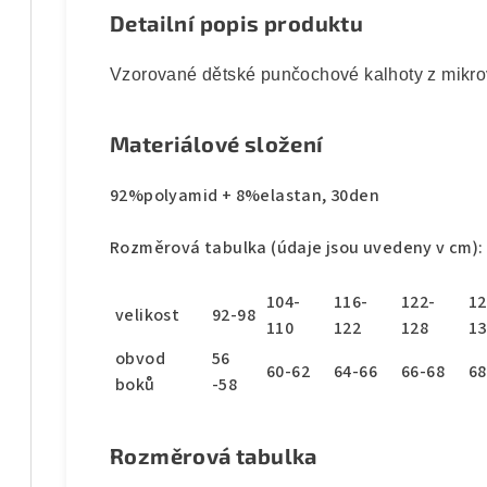
Detailní popis produktu
Vzorované dětské punčochové kalhoty z mikro
Materiálové složení
92%polyamid + 8%elastan, 30den
Rozměrová tabulka (údaje jsou uvedeny v cm):
104-
116-
122-
12
velikost
92-98
110
122
128
13
obvod
56
60-62
64-66
66-68
68
boků
-58
Rozměrová tabulka