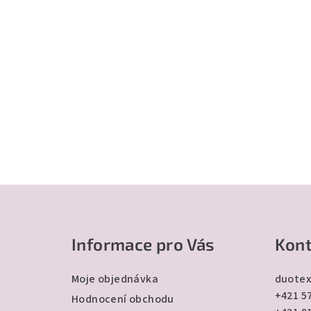
Z
á
Informace pro Vás
Kont
p
a
Moje objednávka
duotex
+421 57
t
Hodnocení obchodu