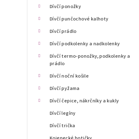
n
Dívčí ponožky
í
Dívčí punčochové kalhoty
p
Dívčí prádlo
a
Dívčí podkolenky a nadkolenky
n
Dívčí termo-ponožky, podkolenky a
prádlo
e
l
Dívčí noční košile
Dívčí pyžama
Dívčí čepice, nákrčníky a kukly
Dívčí legíny
Dívčí trička
Kojenecké botičky