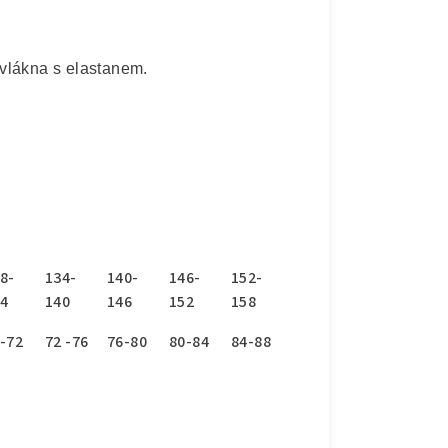
vlákna s elastanem.
8-
134-
140-
146-
152-
4
140
146
152
158
-72
72 -76
76-80
80-84
84-88