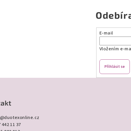
Odebír
E-mail
Vložením e-mai
Přihlásit se
akt
@
duotexonline.cz
 442 11 37