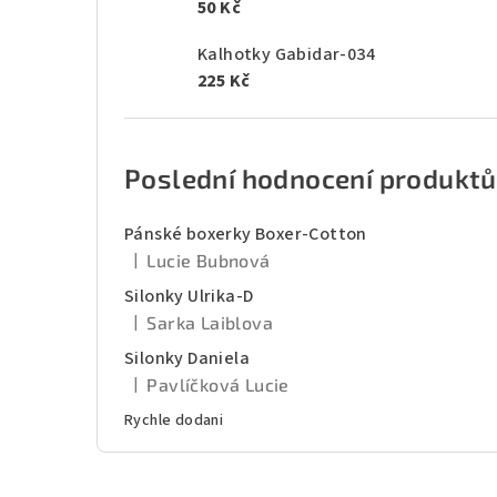
50 Kč
Kalhotky Gabidar-034
225 Kč
Poslední hodnocení produktů
Pánské boxerky Boxer-Cotton
|
Lucie Bubnová
Hodnocení produktu je 5 z 5 hvězdiček.
Silonky Ulrika-D
|
Sarka Laiblova
Hodnocení produktu je 5 z 5 hvězdiček.
Silonky Daniela
|
Pavlíčková Lucie
Hodnocení produktu je 5 z 5 hvězdiček.
Rychle dodani