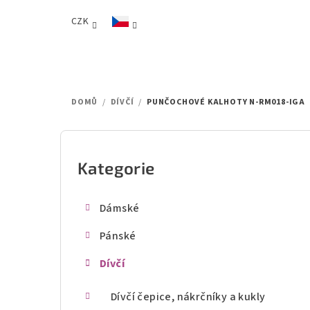
Přejít
CZK
na
obsah
DOMŮ
/
DÍVČÍ
/
PUNČOCHOVÉ KALHOTY N-RM018-IGA
P
o
Kategorie
Přeskočit
kategorie
s
Dámské
t
Pánské
r
Dívčí
a
n
Dívčí čepice, nákrčníky a kukly