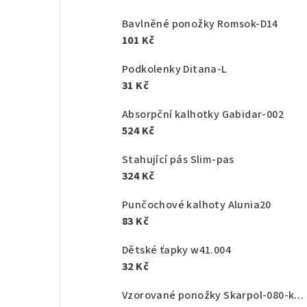
Bavlněné ponožky Romsok-D14
101 Kč
Podkolenky Ditana-L
31 Kč
Absorpční kalhotky Gabidar-002
524 Kč
Stahující pás Slim-pas
324 Kč
Punčochové kalhoty Alunia20
83 Kč
Dětské ťapky w41.004
32 Kč
Vzorované ponožky Skarpol-080-kaktus