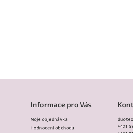
Z
á
Informace pro Vás
Kont
p
a
Moje objednávka
duotex
+421 57
t
Hodnocení obchodu