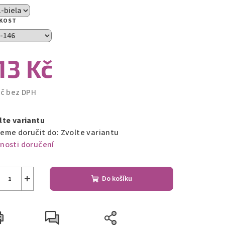
IKOST
zdiček.
13 Kč
Kč bez DPH
ná
a:
lte variantu
eme doručit do:
Zvolte variantu
nosti doručení
+
Do košíku