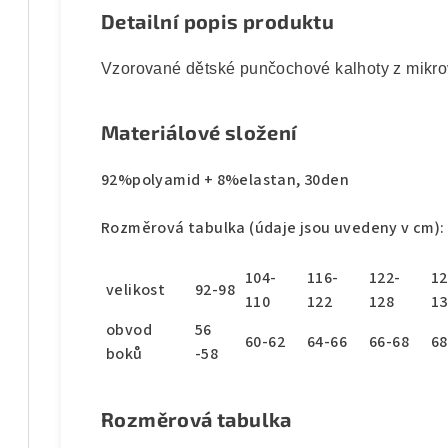
Detailní popis produktu
Vzorované dětské punčochové kalhoty z mikro
Materiálové složení
92%polyamid + 8%elastan, 30den
Rozměrová tabulka (údaje jsou uvedeny v cm):
104-
116-
122-
12
velikost
92-98
110
122
128
13
obvod
56
60-62
64-66
66-68
68
boků
-58
Rozměrová tabulka