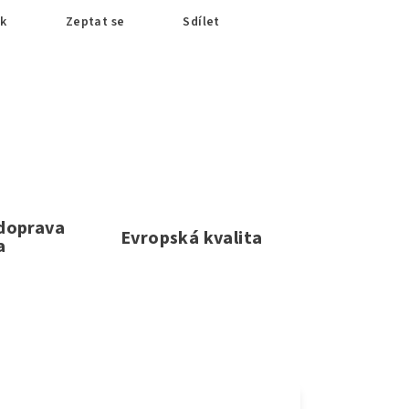
sk
Zeptat se
Sdílet
 doprava
Evropská kvalita
a
e