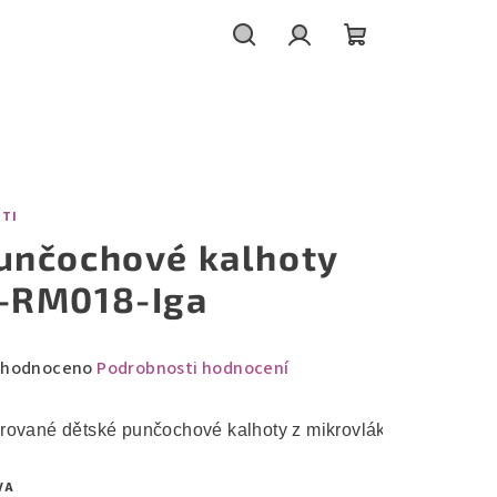
Hledat
Přihlášení
Nákupní
košík
ITI
unčochové kalhoty
-RM018-Iga
měrné
hodnoceno
Podrobnosti hodnocení
nocení
duktu
rované dětské punčochové kalhoty z mikrovlákna s elastan
VA