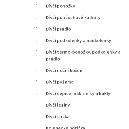
n
Dívčí ponožky
í
Dívčí punčochové kalhoty
p
Dívčí prádlo
a
Dívčí podkolenky a nadkolenky
n
Dívčí termo-ponožky, podkolenky a
prádlo
e
l
Dívčí noční košile
Dívčí pyžama
Dívčí čepice, nákrčníky a kukly
Dívčí legíny
Dívčí trička
Kojenecké botičky