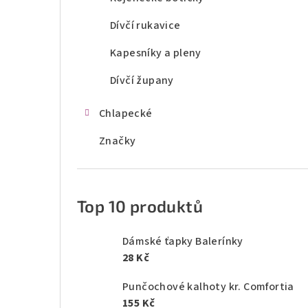
Dívčí rukavice
Kapesníky a pleny
Dívčí župany
Chlapecké
Značky
Top 10 produktů
Dámské ťapky Balerínky
28 Kč
Punčochové kalhoty kr. Comfortia
155 Kč