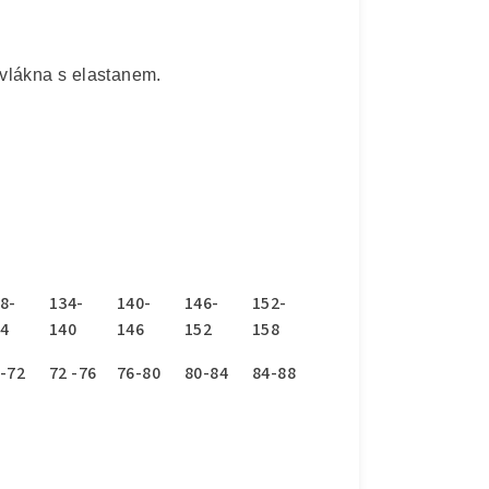
vlákna s elastanem.
8-
134-
140-
146-
152-
4
140
146
152
158
-72
72 -76
76-80
80-84
84-88