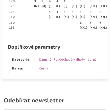
170-
3
3
4
4
4
5
5
6
6
175
(M)
(M)
(L)
(L)
(L)
(XL)
(XL)
(XXL)
(XXL)
175-
4
4
5
5
5
6
6
180
(L)
(L)
(XL)
(XL)
(XL)
(XXL)
(XXL)
180-
6
6
6
185
(XXL)
(XXL)
(XXL)
Doplňkové parametry
Kategorie
:
Dámské
,
Punčochové kalhoty - černá
Barva
:
černá
Odebírat newsletter