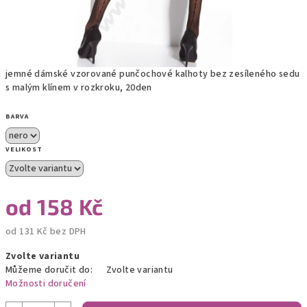
jemné dámské vzorované punčochové kalhoty bez zesíleného sedu
s malým klínem v rozkroku, 20den
BARVA
VELIKOST
od
158 Kč
od
131 Kč
bez DPH
Měrná
Zvolte variantu
cena:
Můžeme doručit do:
Zvolte variantu
Možnosti doručení