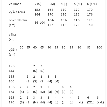
velikost
2 (S)
3 (M)
4 (L)
5 (XL)
6 (XXL)
152-
164-
170-
170-
170-
výška (cm)
164
170
176
176
176
obvod
boků
104-
108-
116-
128-
96-104
(cm)
112
116
128
140
váha
(kg)
50
55
60
65
70
75
80
85
90
95
100
výška
(cm)
150-
2
2
155
(S)
(S)
155-
2
2
2
3
3
160
(S)
(S)
(S)
(M)
(M)
160-
2
2
2
3
3
3
4
4
165
(S)
(S)
(S)
(M)
(M)
(M)
(L)
(L)
165-
2
2
3
3
3
4
4
4
5
6
6
170
(S)
(S)
(M)
(M)
(M)
(L)
(L)
(L)
(XL)
(XXL)
(XXL)