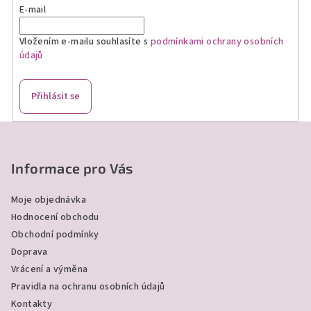
E-mail
Vložením e-mailu souhlasíte s
podmínkami ochrany osobních
údajů
Přihlásit se
Z
á
p
Informace pro Vás
a
Moje objednávka
t
Hodnocení obchodu
í
Obchodní podmínky
Doprava
Vrácení a výměna
Pravidla na ochranu osobních údajů
Kontakty