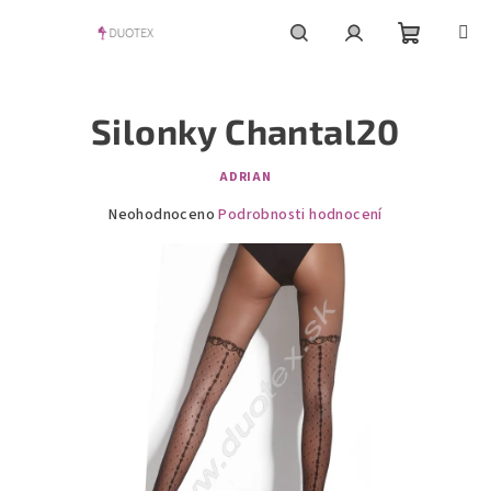
Přejít
na
obsah
Nákupní
Hledat
Přihlášení
Silonky Chantal20
košík
ADRIAN
Průměrné
Neohodnoceno
Podrobnosti hodnocení
hodnocení
produktu
je
0,0
z
5
hvězdiček.