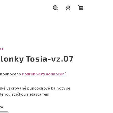
Hledat
Přihlášení
Nákupní
košík
TA
ilonky Tosia-vz.07
měrné
hodnoceno
Podrobnosti hodnocení
nocení
duktu
ské vzorované punčochové kalhoty se
ílenou špičkou s elastanem
VA