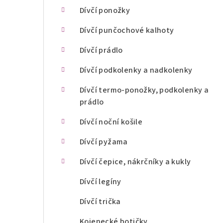
n
Dívčí ponožky
í
Dívčí punčochové kalhoty
p
Dívčí prádlo
a
Dívčí podkolenky a nadkolenky
n
Dívčí termo-ponožky, podkolenky a
prádlo
e
l
Dívčí noční košile
Dívčí pyžama
Dívčí čepice, nákrčníky a kukly
Dívčí legíny
Dívčí trička
Kojenecké botičky