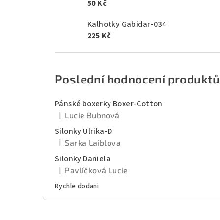
50 Kč
Kalhotky Gabidar-034
225 Kč
Poslední hodnocení produktů
Pánské boxerky Boxer-Cotton
|
Lucie Bubnová
Hodnocení produktu je 5 z 5 hvězdiček.
Silonky Ulrika-D
|
Sarka Laiblova
Hodnocení produktu je 5 z 5 hvězdiček.
Silonky Daniela
|
Pavlíčková Lucie
Hodnocení produktu je 5 z 5 hvězdiček.
Rychle dodani