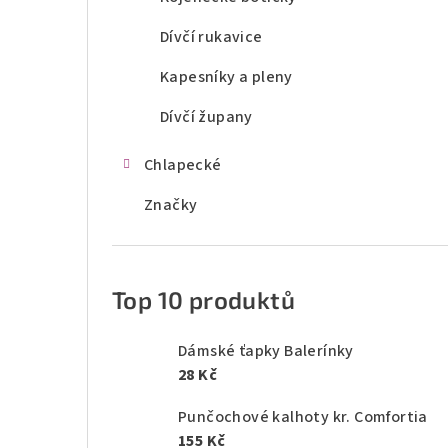
Dívčí rukavice
Kapesníky a pleny
Dívčí župany
Chlapecké
Značky
Top 10 produktů
Dámské ťapky Balerínky
28 Kč
Punčochové kalhoty kr. Comfortia
155 Kč