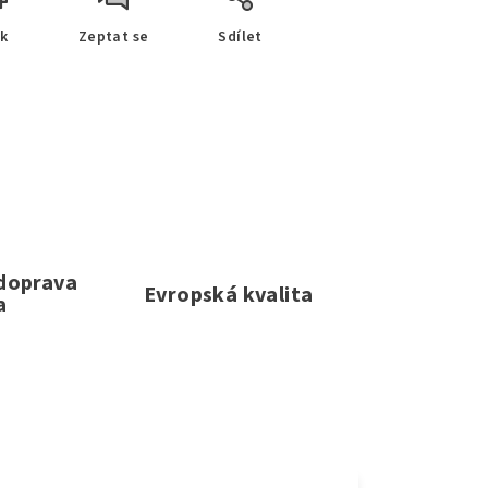
sk
Zeptat se
Sdílet
 doprava
Evropská kvalita
a
e