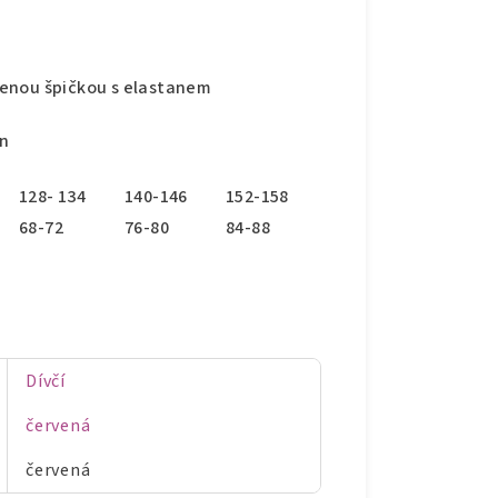
lenou špičkou s elastanem
an
128- 134
140-146
152-158
68-72
76-80
84-88
Dívčí
červená
červená