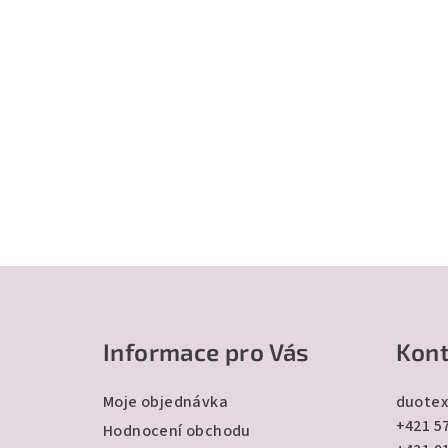
Z
á
Informace pro Vás
Kont
p
a
Moje objednávka
duotex
+421 57
t
Hodnocení obchodu