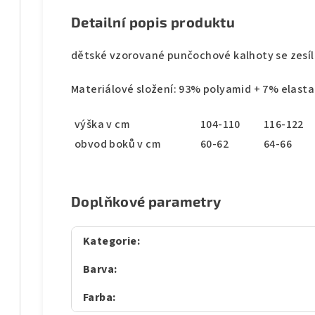
Detailní popis produktu
dětské vzorované punčochové kalhoty se zesí
Materiálové složení: 93% polyamid + 7% elast
výška v cm
104-110
116-122
obvod boků v cm
60-62
64-66
Doplňkové parametry
Kategorie
:
Barva
:
Farba
: