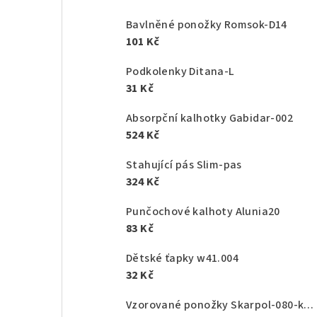
Bavlněné ponožky Romsok-D14
101 Kč
Podkolenky Ditana-L
31 Kč
Absorpční kalhotky Gabidar-002
524 Kč
Stahující pás Slim-pas
324 Kč
Punčochové kalhoty Alunia20
83 Kč
Dětské ťapky w41.004
32 Kč
Vzorované ponožky Skarpol-080-kaktus