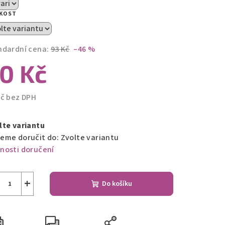
zdiček.
IKOST
ndardní cena:
93 Kč
–46 %
0 Kč
Kč bez DPH
ná
a:
lte variantu
eme doručit do:
Zvolte variantu
nosti doručení
+
Do košíku