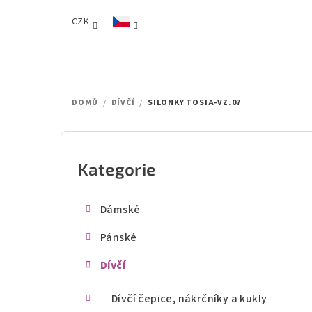
Přejít
CZK
na
obsah
DOMŮ
/
DÍVČÍ
/
SILONKY TOSIA-VZ.07
P
o
Kategorie
Přeskočit
kategorie
s
Dámské
t
Pánské
r
Dívčí
a
n
Dívčí čepice, nákrčníky a kukly