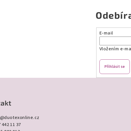
Odebír
E-mail
Vložením e-mai
Přihlásit se
akt
@
duotexonline.cz
 442 11 37