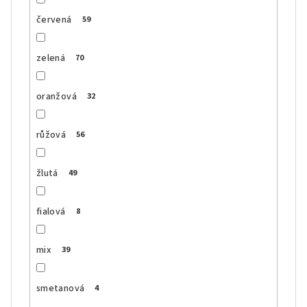
červená
59
zelená
70
oranžová
32
růžová
56
žlutá
49
fialová
8
mix
39
smetanová
4