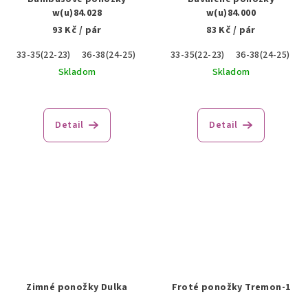
w(u)84.028
w(u)84.000
93 Kč
/ pár
83 Kč
/ pár
33-35(22-23)
36-38(24-25)
39-41(26-27)
33-35(22-23)
36-38(24-25)
3
Skladom
Skladom
Detail
Detail
Zimné ponožky Dulka
Froté ponožky Tremon-1