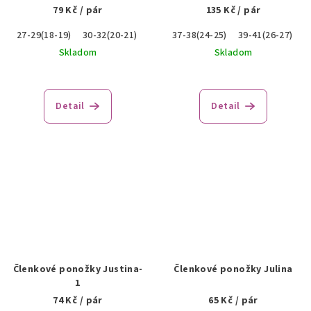
79 Kč
/ pár
135 Kč
/ pár
27-29(18-19)
30-32(20-21)
33-36(22-23)
37-38(24-25)
39-41(26-27)
4
Skladom
Skladom
Detail
Detail
Členkové ponožky Justina-
Členkové ponožky Julina
1
74 Kč
/ pár
65 Kč
/ pár