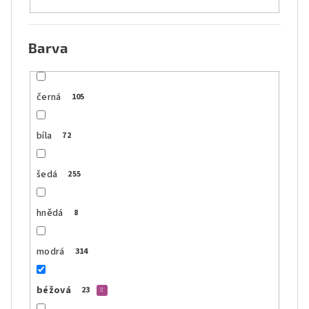
Barva
černá
105
bíla
72
šedá
255
hnědá
8
modrá
314
béžová
23