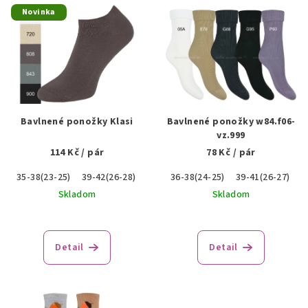
V
Novinka
ý
p
i
s
p
r
Bavlnené ponožky Klasi
Bavlnené ponožky w84.f06-
o
vz.999
114 Kč
/ pár
78 Kč
/ pár
d
u
35-38(23-25)
39-42(26-28)
43-46(29-31)
36-38(24-25)
39-41(26-27)
k
Skladom
Skladom
t
o
Detail
Detail
v