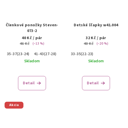
Členkové ponožky Steven-
Detské šľapky w41.004
073-2
40 Kč
/ pár
32 Kč
/ pár
46 Kč
40 Kč
(–13 %)
(–20 %)
35-37(23-24)
41-43(27-28)
44-46(29-30)
33-35(22-23)
Skladom
Skladom
Detail
Detail
Akcia