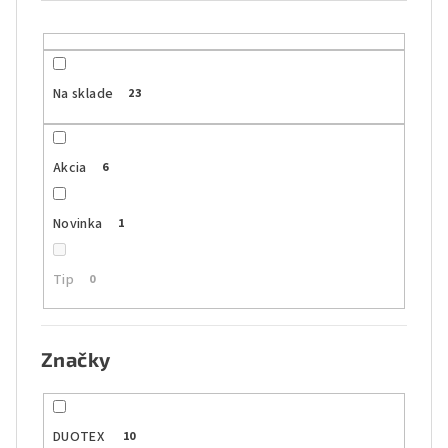
o
d
u
k
Na sklade
23
t
o
Akcia
6
v
Novinka
1
Tip
0
Značky
DUOTEX
10