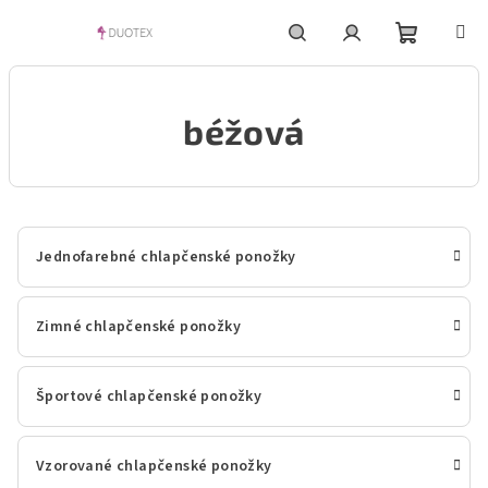
Prejsť
na
obsah
Nákupn
Hľadať
Prihlásenie
béžová
košík
Jednofarebné chlapčenské ponožky
Zimné chlapčenské ponožky
Športové chlapčenské ponožky
Vzorované chlapčenské ponožky