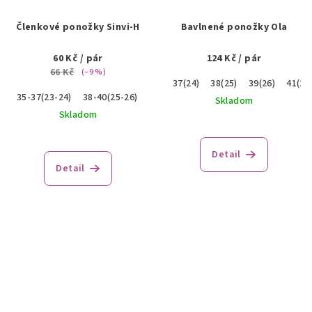
Členkové ponožky Sinvi-H
Bavlnené ponožky Ola
60 Kč
/ pár
124 Kč
/ pár
66 Kč
(–9 %)
37(24)
38(25)
39(26)
41(27
35-37(23-24)
38-40(25-26)
41-43(27-28)
44-46(29-30)
Skladom
Skladom
Detail
Detail