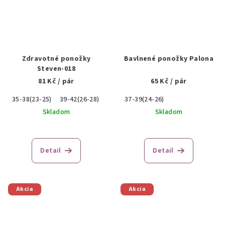
Zdravotné ponožky
Bavlnené ponožky Palona
Steven-018
81 Kč
/ pár
65 Kč
/ pár
35-38(23-25)
39-42(26-28)
43-46(29-30)
37-39(24-26)
Skladom
Skladom
Detail
Detail
Akcia
Akcia