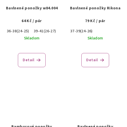
Bavlnené ponožky w84.004
Bavlnené ponožky Rikona
64 Kč
/ pár
79 Kč
/ pár
36-38(24-25)
39-41(26-27)
37-39(24-26)
Skladom
Skladom
Detail
Detail
Bambusové ponožky
Bavlnené ponožky