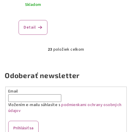
Skladom
Detail
23
položiek celkom
O
v
l
á
Odoberať newsletter
d
a
Email
c
i
Vložením e-mailu súhlasíte s
podmienkami ochrany osobných
e
údajov
p
r
v
Prihlásiť sa