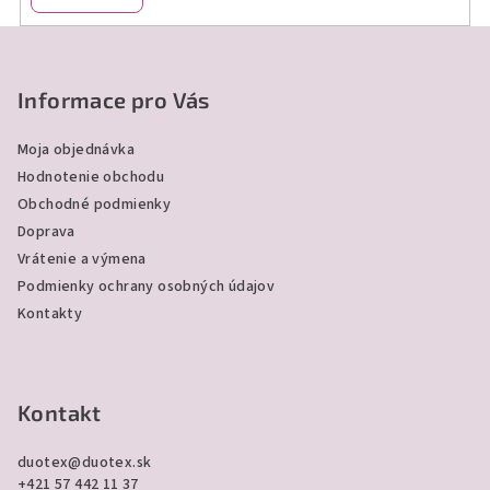
k
y
Z
v
á
ý
p
Informace pro Vás
p
ä
i
Moja objednávka
s
t
Hodnotenie obchodu
u
i
Obchodné podmienky
e
Doprava
Vrátenie a výmena
Podmienky ochrany osobných údajov
Kontakty
Kontakt
duotex
@
duotex.sk
+421 57 442 11 37