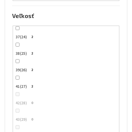
Veľkosť
37(24)
2
38(25)
2
39(26)
2
41(27)
2
42(28)
0
43(29)
0