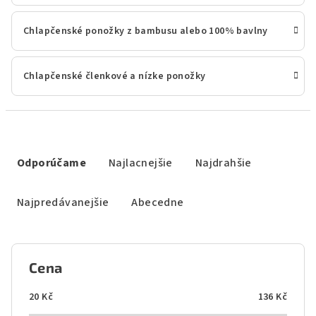
Chlapčenské ponožky z bambusu alebo 100% bavlny
Chlapčenské členkové a nízke ponožky
R
a
Odporúčame
Najlacnejšie
Najdrahšie
d
e
Najpredávanejšie
Abecedne
n
i
e
Cena
p
r
20
Kč
136
Kč