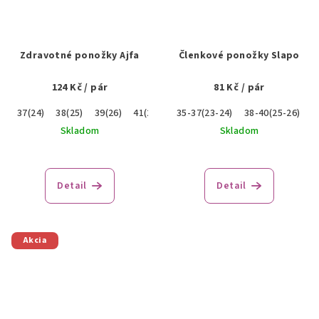
Zdravotné ponožky Ajfa
Členkové ponožky Slapo
124 Kč
/ pár
81 Kč
/ pár
37(24)
38(25)
39(26)
41(27)
35-37(23-24)
38-40(25-26)
4
Skladom
Skladom
Detail
Detail
Akcia