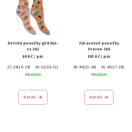
Detské ponožky g34.01n-
Zdravotné ponožky
vz.262
Steven-165
69 Kč
/ pár
103 Kč
/ pár
27-29(18-19)
30-32(20-21)
38-40(25-26)
41-43(27-28)
4
Skladom
Skladom
Detail
Detail