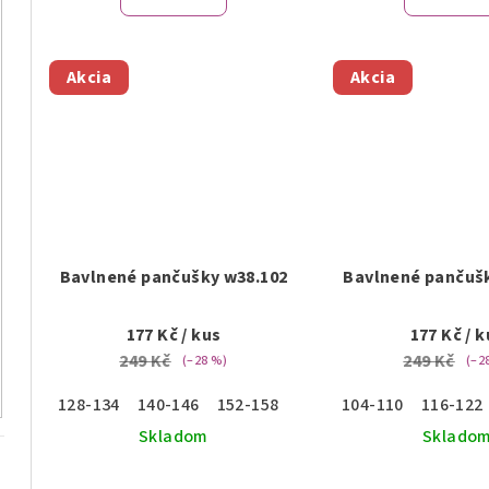
t
o
je
o
5,0
v
z
Akcia
Akcia
v
5
hviezdičiek.
Bavlnené pančušky w38.102
Bavlnené pančuš
177 Kč
/ kus
177 Kč
/ k
249 Kč
249 Kč
(–28 %)
(–2
128-134
140-146
152-158
104-110
116-122
Skladom
Sklado