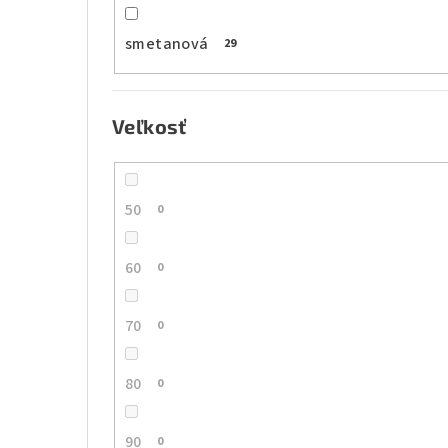
smetanová
29
Veľkosť
50
0
60
0
70
0
80
0
90
0