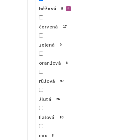
béžová
9
červená
17
zelená
9
oranžová
8
růžová
97
žlutá
26
fialová
10
mix
8