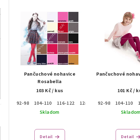
d
V
e
ý
n
p
i
i
e
s
p
p
r
Pančuchové nohavice
Pančuchové nohav
r
Rosabella
o
103 Kč
/ kus
101 Kč
/ k
o
d
92-98
104-110
116-122
128-134
92-98
140-146
104-110
152-1
d
u
Skladom
Sklado
u
k
Priemerné
k
hodnotenie
t
Detail
Detail
produktu