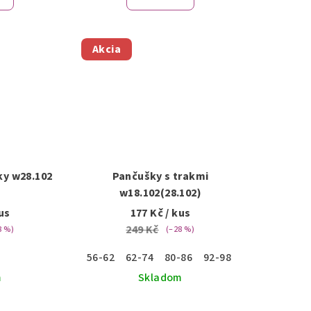
Akcia
ky w28.102
Pančušky s trakmi
w18.102(28.102)
us
177 Kč
/ kus
249 Kč
8 %)
(–28 %)
56-62
62-74
80-86
92-98
m
Skladom
Priemerné