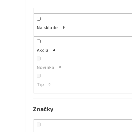
n
ý
p
Na sklade
9
a
n
Akcia
4
e
l
Novinka
0
Tip
0
Značky