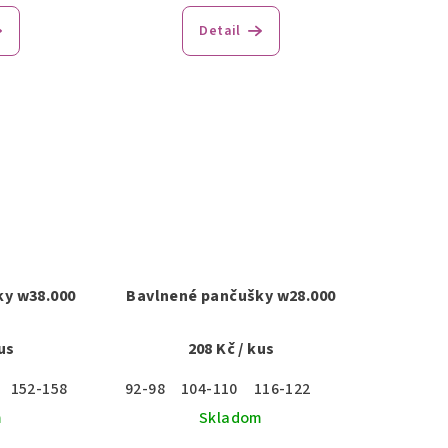
hodnotenie
Detail
produktu
je
5,0
z
5
hviezdičiek.
ky w38.000
Bavlnené pančušky w28.000
us
208 Kč
/ kus
152-158
92-98
104-110
116-122
m
Skladom