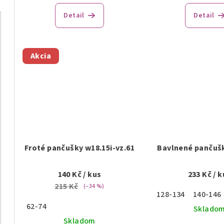
Detail
Detail
Akcia
Froté pančušky w18.15i-vz.61
Bavlnené pančuš
140 Kč
/ kus
233 Kč
/ k
215 Kč
(–34 %)
128-134
140-146
62-74
Sklado
Skladom