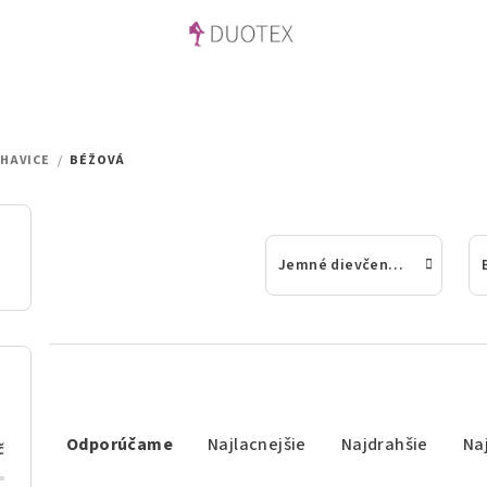
HAVICE
/
BÉŽOVÁ
Jemné dievčenské pančuchové nohavice
R
Odporúčame
Najlacnejšie
Najdrahšie
Na
a
č