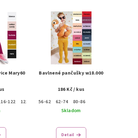
ice Mary60
Bavlnené pančušky w18.000
us
186 Kč
/ kus
58
116-122
122-128
56-62
128-134
62-74
134-140
80-86
140-146
146-152
15
m
Skladom
Detail