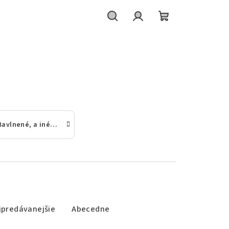
Hľadať
Prihlásenie
Nákupný
košík
Bavlnené, a iné dievčenské pančuchové nohavice
jpredávanejšie
Abecedne