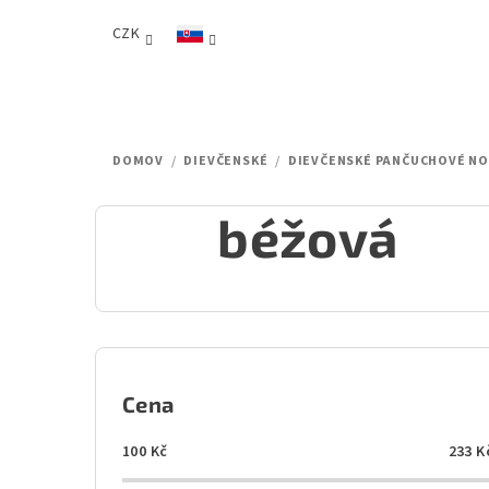
Prejsť
CZK
na
obsah
DOMOV
/
DIEVČENSKÉ
/
DIEVČENSKÉ PANČUCHOVÉ NO
béžová
B
o
Cena
č
100
Kč
233
K