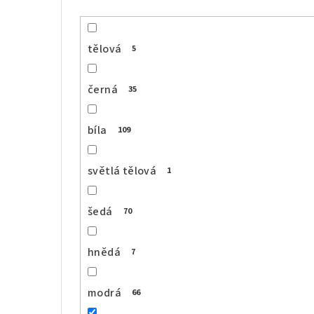
tělová
5
černá
35
bíla
109
světlá tělová
1
šedá
70
hnědá
7
modrá
66