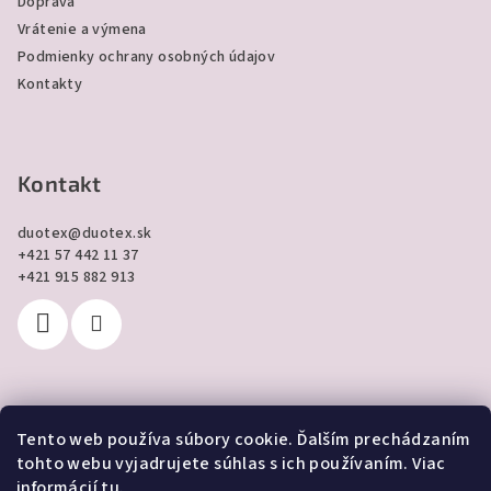
Doprava
Vrátenie a výmena
Podmienky ochrany osobných údajov
Kontakty
Kontakt
duotex
@
duotex.sk
+421 57 442 11 37
+421 915 882 913
Tento web používa súbory cookie. Ďalším prechádzaním
Prijímame online platby
tohto webu vyjadrujete súhlas s ich používaním. Viac
informácií
tu
.