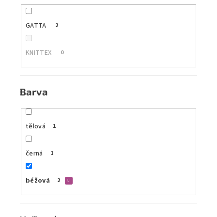
GATTA
2
KNITTEX
0
Barva
tělová
1
černá
1
béžová
2