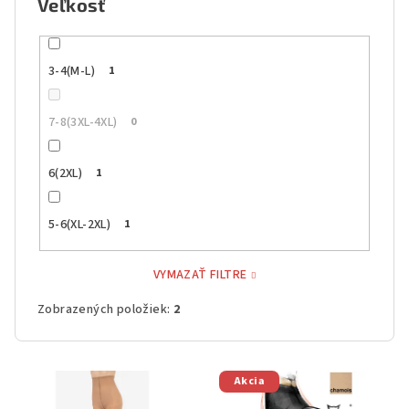
Veľkosť
3-4(M-L)
1
7-8(3XL-4XL)
0
6(2XL)
1
5-6(XL-2XL)
1
VYMAZAŤ FILTRE
Zobrazených položiek:
2
V
Akcia
ý