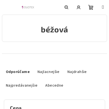
Prejsť
na
obsah
Nákupn
Hľadať
Prihlásenie
béžová
košík
R
a
Odporúčame
Najlacnejšie
Najdrahšie
d
e
Najpredávanejšie
Abecedne
n
i
e
Cena