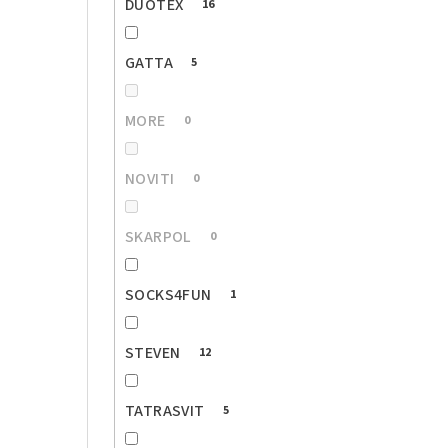
DUOTEX
16
GATTA
5
MORE
0
NOVITI
0
SKARPOL
0
SOCKS4FUN
1
STEVEN
12
TATRASVIT
5