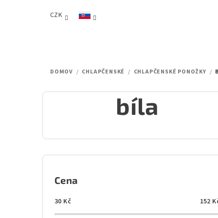
Prejsť
CZK
na
obsah
DOMOV
/
CHLAPČENSKÉ
/
CHLAPČENSKÉ PONOŽKY
/
bíla
B
o
Cena
č
30
Kč
152
K