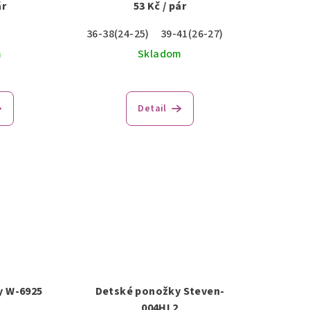
ár
53 Kč
/ pár
36-38(24-25)
39-41(26-27)
m
Skladom
Detail
y W-6925
Detské ponožky Steven-
004HL2