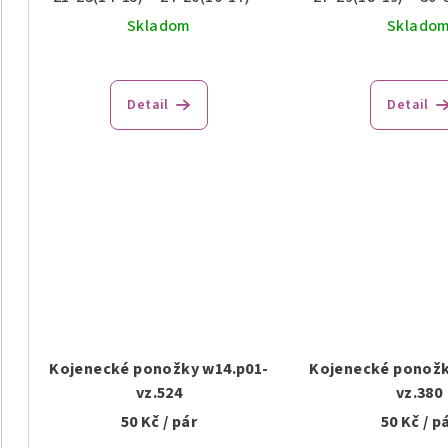
Skladom
Sklado
Detail
Detail
Kojenecké ponožky w14.p01-
Kojenecké ponožk
vz.524
vz.380
50 Kč
/ pár
50 Kč
/ p