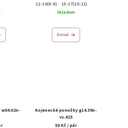
12-14(8-9)
15-17(10-11)
m
Skladom
Detail
 w04.02n-
Kojenecké ponožky g14.59n-
vz.425
ár
50 Kč
/ pár