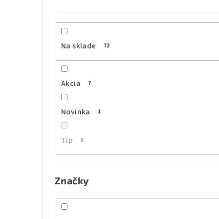
n
ý
p
Na sklade
72
a
n
Akcia
7
e
l
Novinka
1
Tip
0
Značky