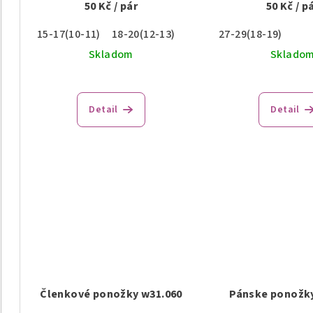
50 Kč
/ pár
50 Kč
/ p
15-17(10-11)
18-20(12-13)
27-29(18-19)
Skladom
Sklado
Detail
Detail
Členkové ponožky w31.060
Pánske ponožk