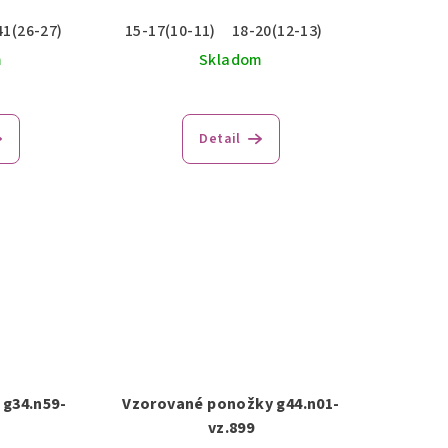
41(26-27)
15-17(10-11)
18-20(12-13)
m
Skladom
Detail
g34.n59-
Vzorované ponožky g44.n01-
vz.899