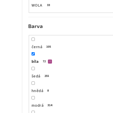
WOLA
33
Barva
černá
105
bíla
72
šedá
255
hnědá
8
modrá
314