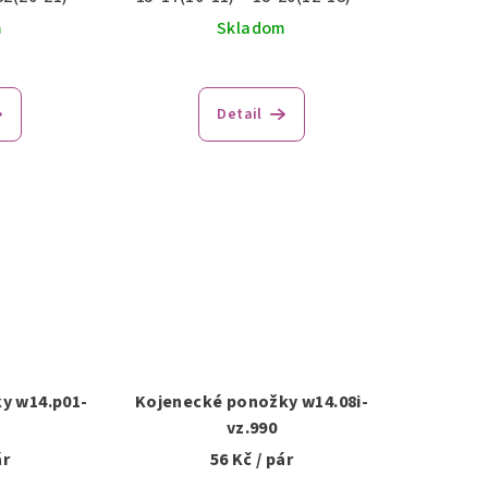
m
Skladom
Detail
y w14.p01-
Kojenecké ponožky w14.08i-
vz.990
ár
56 Kč
/ pár