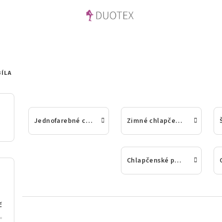
BÍLA
Jednofarebné chlapčenské ponožky
Zimné chlapčenské ponožky
Chlapčenské ponožky z bambusu alebo 100% bavlny
č