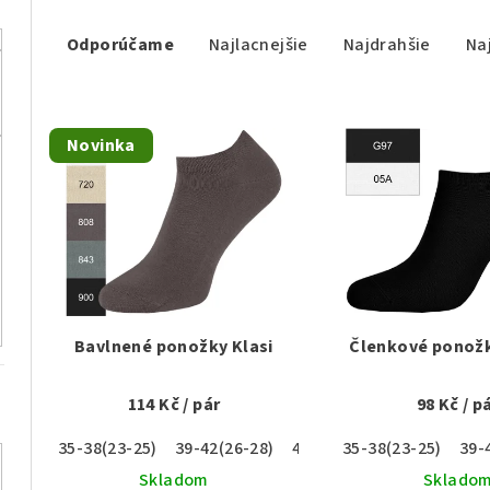
R
Odporúčame
Najlacnejšie
Najdrahšie
Na
a
d
V
e
Novinka
ý
n
p
i
i
e
s
p
p
r
Bavlnené ponožky Klasi
Členkové ponožk
r
o
114 Kč
/ pár
98 Kč
/ p
o
d
35-38(23-25)
39-42(26-28)
43-46(29-31)
35-38(23-25)
39-
d
u
Skladom
Sklado