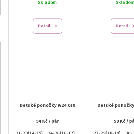
Skladom
Sklado
Detail
Detail
Detské ponožky w24.0s0
Detské ponožky
54 Kč
/ pár
59 Kč
/ p
21-23(14-15)
24-26(16-17)
27-29(18-19)
30-