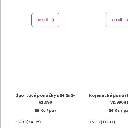
u
k
k
t
Detail
Detail
t
o
o
v
v
Športové ponožky u84.3n5-
Kojenecké ponožk
vz.999
vz.990H
86 Kč
/ pár
36 Kč
/ p
36-38(24-25)
15-17(10-11)