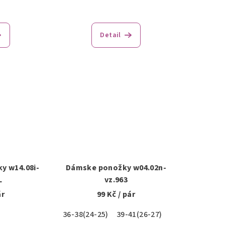
Detail
y w14.08i-
Dámske ponožky w04.02n-
L
vz.963
ár
99 Kč
/ pár
36-38(24-25)
39-41(26-27)