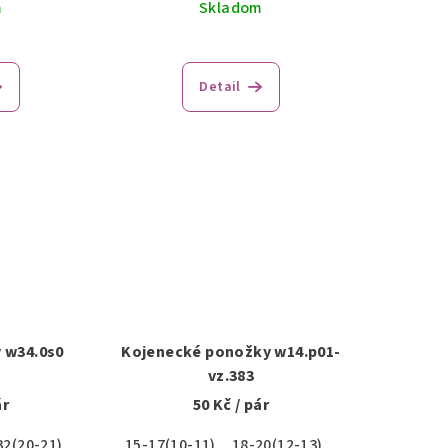
m
Skladom
Detail
 w34.0s0
Kojenecké ponožky w14.p01-
vz.383
ár
50 Kč
/ pár
32(20-21)
15-17(10-11)
18-20(12-13)