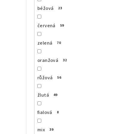
béžová
23
červená
59
zelená
70
oranžová
32
růžová
56
žlutá
49
fialová
8
mix
39