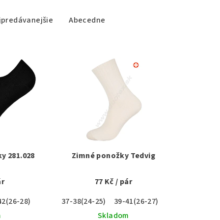
jpredávanejšie
Abecedne
y 281.028
Zimné ponožky Tedvig
ár
77 Kč
/ pár
42(26-28)
37-38(24-25)
39-41(26-27)
m
Skladom