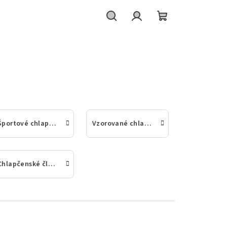
Hľadať
Prihlásenie
Nákupný
košík
Športové chlapčenské ponožky
Vzorované chlapčenské ponožky
Chlapčenské členkové a nízke ponožky