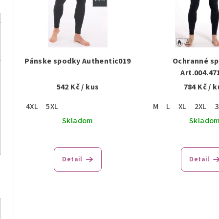
p
i
i
e
s
p
p
r
Pánske spodky Authentic019
Ochranné s
r
Art.004.47
o
542 Kč
/ kus
784 Kč
/ k
o
d
4XL
5XL
M
L
XL
2XL
3
d
u
Skladom
Sklado
u
k
k
t
Detail
Detail
t
o
o
v
v