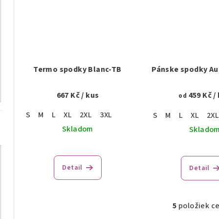
Termo spodky Blanc-TB
Pánske spodky Au
667 Kč
/ kus
459 Kč
/
od
S
M
L
XL
2XL
3XL
S
M
L
XL
2X
Skladom
Sklado
Detail
Detail
5
položiek c
O