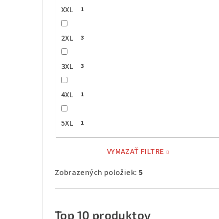
XXL
1
2XL
3
3XL
3
4XL
1
5XL
1
VYMAZAŤ FILTRE
Zobrazených položiek:
5
Top 10 produktov