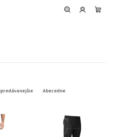
Hľadať
Prihlásenie
Nákupný
košík
jpredávanejšie
Abecedne