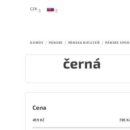
Prejsť
CZK
na
obsah
DOMOV
/
PÁNSKE
/
PÁNSKA BIELIZEŇ
/
PÁNSKE SPOD
černá
B
o
Cena
č
459
Kč
785
K