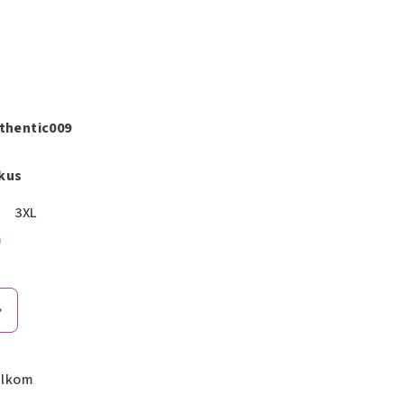
thentic009
 kus
L
3XL
m
elkom