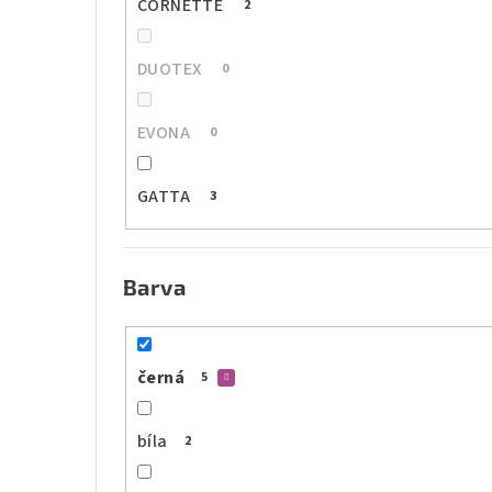
CORNETTE
2
DUOTEX
0
EVONA
0
GATTA
3
Barva
černá
5
bíla
2