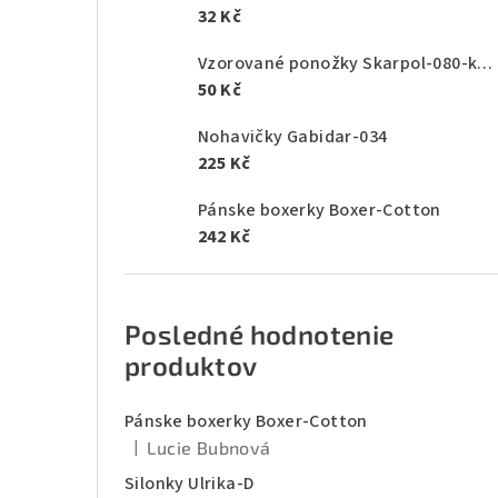
32 Kč
Vzorované ponožky Skarpol-080-kaktus
50 Kč
Nohavičky Gabidar-034
225 Kč
Pánske boxerky Boxer-Cotton
242 Kč
Posledné hodnotenie
produktov
Pánske boxerky Boxer-Cotton
|
Lucie Bubnová
Hodnotenie produktu je 5 z 5 hviezdičiek.
Silonky Ulrika-D