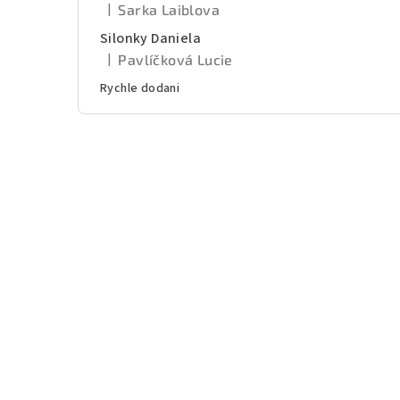
|
Sarka Laiblova
Hodnotenie produktu je 5 z 5 hviezdičiek.
Silonky Daniela
|
Pavlíčková Lucie
Hodnotenie produktu je 5 z 5 hviezdičiek.
Rychle dodani