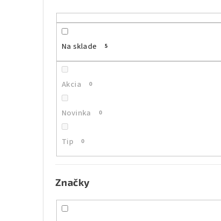
n
ý
p
Na sklade
5
a
n
Akcia
0
e
l
Novinka
0
Tip
0
Značky