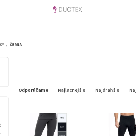
KY
/
ČERNÁ
R
Odporúčame
Najlacnejšie
Najdrahšie
Na
a
d
V
e
ý
č
n