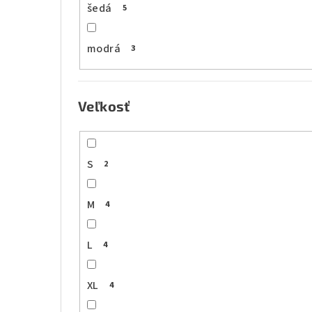
šedá
5
modrá
3
Veľkosť
S
2
M
4
L
4
XL
4