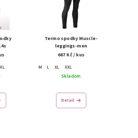
podky
Termo spodky Muscle-
14s
leggings-men
us
667 Kč
/ kus
XL
M
L
XL
XXL
m
Skladom
Detail