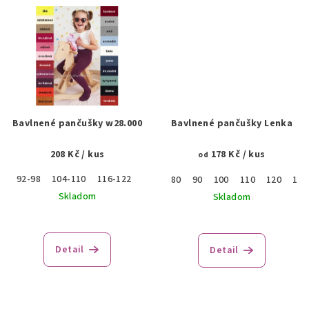
Bavlnené pančušky w28.000
Bavlnené pančušky Lenka
208 Kč
/ kus
178 Kč
/ kus
od
92-98
104-110
116-122
80
90
100
110
120
130
Skladom
Skladom
Priemerné
hodnotenie
produktu
Detail
Detail
je
4,0
z
5