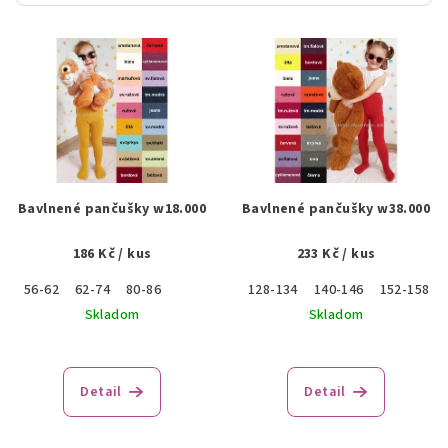
V
ý
p
i
s
p
r
Bavlnené pančušky w18.000
Bavlnené pančušky w38.000
o
186 Kč
/ kus
233 Kč
/ kus
d
u
56-62
62-74
80-86
128-134
140-146
152-158
k
Skladom
Skladom
t
o
Detail
Detail
v