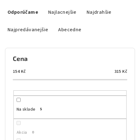
R
a
Odporúčame
Najlacnejšie
Najdrahšie
d
e
Najpredávanejšie
Abecedne
n
i
e
Cena
p
r
154
Kč
315
Kč
o
d
u
k
Na sklade
5
t
o
Akcia
0
v