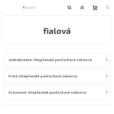
Prejsť
na
obsah
Nákupn
Hľadať
Prihlásenie
fialová
košík
Jednofarebné chlapčenské pančuchové nohavice
Froté chlapčenské pančuchové nohavice
Vzorované chlapčenské pančuchové nohavice