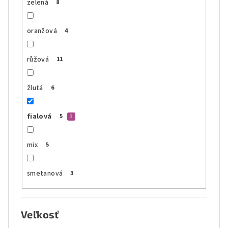
zelená
8
oranžová
4
růžová
11
žlutá
6
fialová
5
mix
5
smetanová
3
Veľkosť