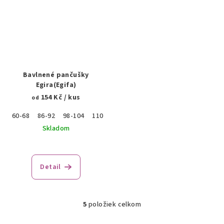
hviezdičiek.
Bavlnené pančušky
Egira(Egifa)
154 Kč
/ kus
od
60-68
86-92
98-104
110-116
122-128
134-140
146-152
Skladom
Detail
5
položiek celkom
O
v