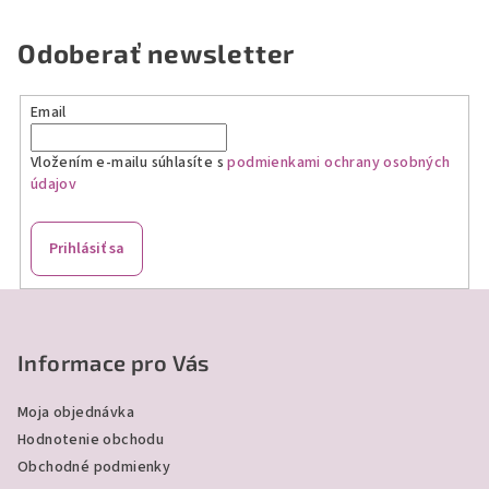
l
á
Odoberať newsletter
d
a
Email
c
i
Vložením e-mailu súhlasíte s
podmienkami ochrany osobných
e
údajov
p
r
v
Prihlásiť sa
k
y
Z
v
á
ý
p
Informace pro Vás
p
ä
i
Moja objednávka
s
t
Hodnotenie obchodu
u
i
Obchodné podmienky
e