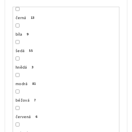
černá
13
bíla
9
šedá
55
hnědá
3
modrá
81
béžová
7
červená
6