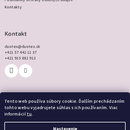
Podmienky ochrany osobných údajov
Kontakty
Kontakt
duotex
@
duotex.sk
+421 57 442 11 37
+421 915 882 913
Tento web používa súbory cookie. Ďalším prechádzaním
Prijímame online platby
tohto webu vyjadrujete súhlas s ich používaním. Viac
informácií
tu
.
Nastavenie