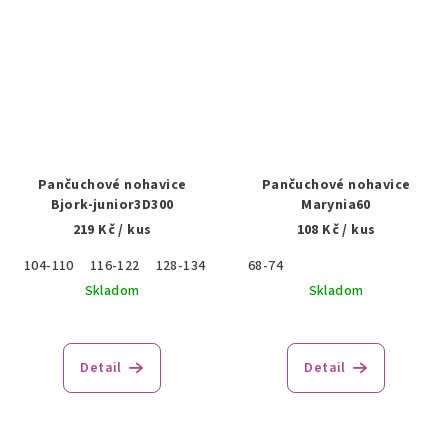
Pančuchové nohavice
Pančuchové nohavice
Bjork-junior3D300
Marynia60
219 Kč
/ kus
108 Kč
/ kus
104-110
116-122
128-134
140-146
68-74
152-158
Skladom
Skladom
Detail
Detail