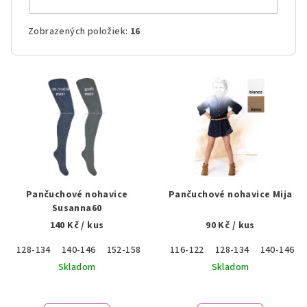
Zobrazených položiek:
16
V
ý
p
i
s
p
r
Pančuchové nohavice
Pančuchové nohavice Mija
o
Susanna60
140 Kč
/ kus
90 Kč
/ kus
d
u
128-134
140-146
152-158
116-122
128-134
140-146
k
Skladom
Skladom
t
o