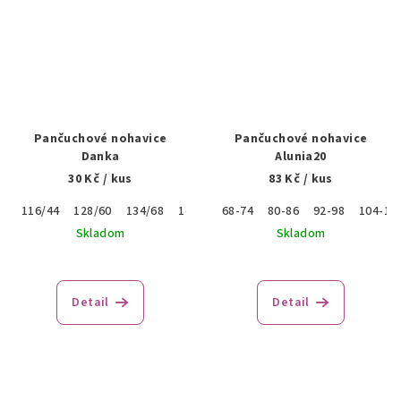
Pančuchové nohavice
Pančuchové nohavice
Danka
Alunia20
30 Kč
/ kus
83 Kč
/ kus
116/44
128/60
134/68
140/76
68-74
152/92
80-86
92-98
104-11
Skladom
Skladom
Priemerné
hodnotenie
produktu
Detail
Detail
je
3,0
z
5
hviezdičiek.