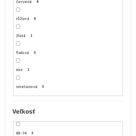
červená
4
růžová
6
žlutá
1
fialová
3
mix
1
smetanová
3
Veľkosť
68-74
3