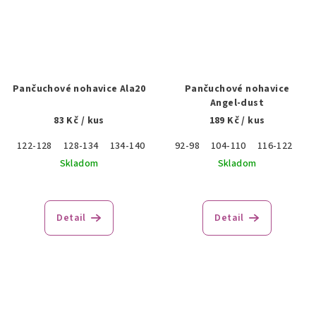
Pančuchové nohavice Ala20
Pančuchové nohavice
Angel-dust
83 Kč
/ kus
189 Kč
/ kus
122-128
128-134
134-140
140-146
92-98
146-152
104-110
152-158
116-122
12
Skladom
Skladom
Detail
Detail