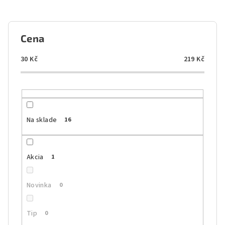
n
i
e
Cena
p
r
30
Kč
219
Kč
o
d
u
k
Na sklade
16
t
o
Akcia
1
v
Novinka
0
Tip
0