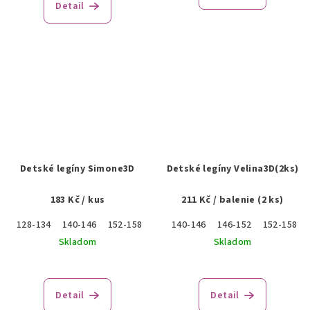
je
Detail
5,0
z
5
hviezdičiek.
Detské legíny Simone3D
Detské legíny Velina3D(2ks)
183 Kč
/ kus
211 Kč
/ balenie (2 ks)
128-134
140-146
152-158
140-146
146-152
152-158
Skladom
Skladom
Detail
Detail