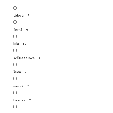
tělová
5
černá
6
bíla
10
světlá tělová
1
šedá
2
modrá
3
béžová
2