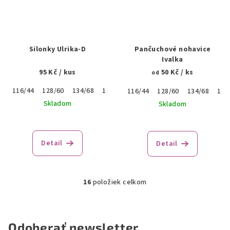
Silonky Ulrika-D
Pančuchové nohavice
Ivalka
95 Kč
/ kus
50 Kč
/ ks
od
116/44
128/60
134/68
140/76
146/84
152/92
116/44
128/60
134/68
140
Skladom
Skladom
Priemerné
hodnotenie
produktu
Detail
Detail
je
5,0
z
5
16
položiek celkom
O
hviezdičiek.
v
l
á
Odoberať newsletter