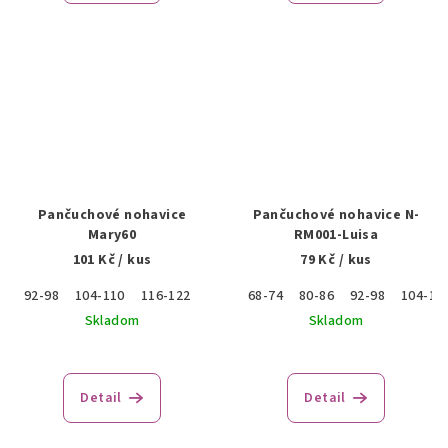
Pančuchové nohavice
Pančuchové nohavice N-
Mary60
RM001-Luisa
101 Kč
/ kus
79 Kč
/ kus
92-98
104-110
116-122
122-128
68-74
128-134
80-86
134-140
92-98
104-11
140-14
Skladom
Skladom
Detail
Detail