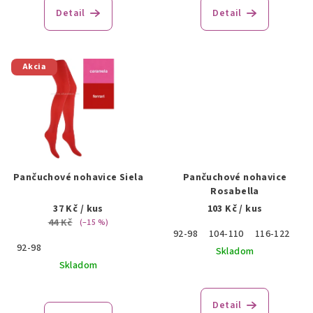
Detail
Detail
v
Akcia
Pančuchové nohavice Siela
Pančuchové nohavice
Rosabella
37 Kč
/ kus
103 Kč
/ kus
44 Kč
(–15 %)
92-98
104-110
116-122
12
92-98
Skladom
Skladom
Priemerné
hodnotenie
produktu
Detail