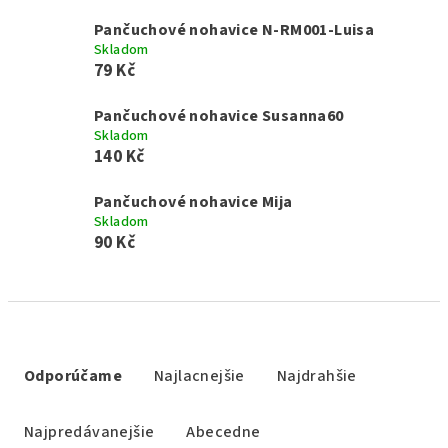
Pančuchové nohavice N-RM001-Luisa
Skladom
79 Kč
Pančuchové nohavice Susanna60
Skladom
140 Kč
Pančuchové nohavice Mija
Skladom
90 Kč
R
a
Odporúčame
Najlacnejšie
Najdrahšie
d
e
Najpredávanejšie
Abecedne