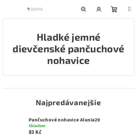
Prejsť
na
obsah
Nákupn
Hľadať
Prihlásenie
Hladké jemné
košík
dievčenské pančuchové
nohavice
Najpredávanejšie
Pančuchové nohavice Alunia20
Skladom
83 Kč