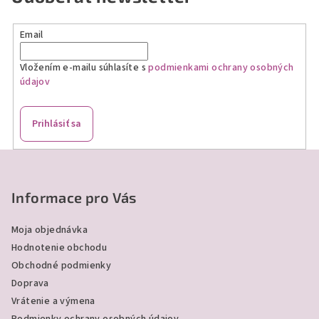
d
a
Email
c
i
Vložením e-mailu súhlasíte s
podmienkami ochrany osobných
e
údajov
p
r
v
Prihlásiť sa
k
y
Z
v
á
ý
p
Informace pro Vás
p
ä
i
Moja objednávka
s
t
Hodnotenie obchodu
u
i
Obchodné podmienky
e
Doprava
Vrátenie a výmena