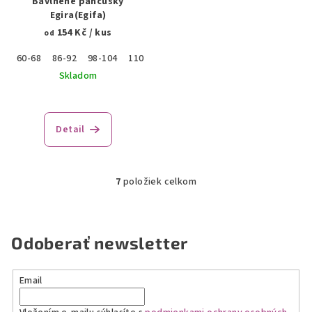
Bavlnené pančušky
Egira(Egifa)
154 Kč
/ kus
od
60-68
86-92
98-104
110-116
122-128
134-140
146-152
Skladom
Detail
7
položiek celkom
O
v
l
á
Odoberať newsletter
d
a
Email
c
i