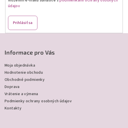
Vložením e-mailu súhlasíte s
podmienkami ochrany osobných
e
údajov
p
r
v
Prihlásiť sa
k
y
Z
v
á
ý
p
Informace pro Vás
p
ä
i
Moja objednávka
s
t
Hodnotenie obchodu
u
i
Obchodné podmienky
e
Doprava
Vrátenie a výmena
Podmienky ochrany osobných údajov
Kontakty