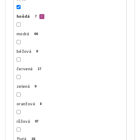
hnědá
7
modrá
66
béžová
9
červená
17
zelená
9
oranžová
8
růžová
97
žlutá
26