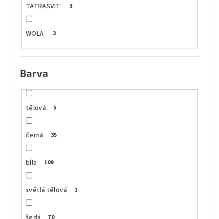
TATRASVIT
3
WOLA
3
Barva
tělová
5
černá
35
bíla
109
světlá tělová
1
šedá
70