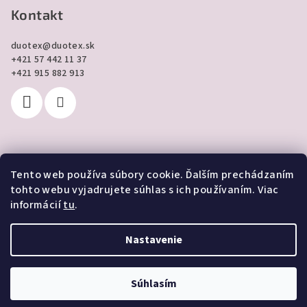
Kontakt
duotex
@
duotex.sk
+421 57 442 11 37
+421 915 882 913
Tento web používa súbory cookie. Ďalším prechádzaním
Prijímame online platby
tohto webu vyjadrujete súhlas s ich používaním. Viac
informácií
tu
.
Nastavenie
Copyright 2026
DUOTEX online
. Všetky práva vyhradené.
Súhlasím
Vytvoril Shoptet