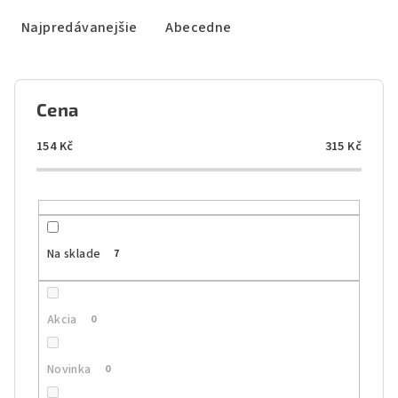
d
e
Najpredávanejšie
Abecedne
n
i
e
Cena
p
r
154
Kč
315
Kč
o
d
u
k
Na sklade
7
t
o
Akcia
0
v
Novinka
0