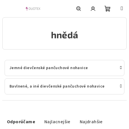
Prejsť
na
obsah
Nákupn
Hľadať
Prihlásenie
hnědá
košík
Jemné dievčenské pančuchové nohavice
Bavlnené, a iné dievčenské pančuchové nohavice
R
a
Odporúčame
Najlacnejšie
Najdrahšie