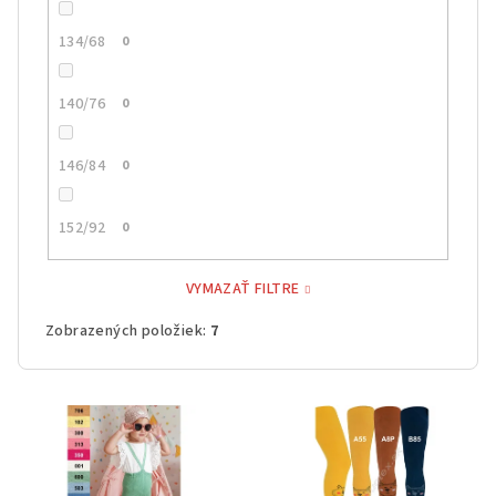
134/68
0
140/76
0
146/84
0
152/92
0
VYMAZAŤ FILTRE
Zobrazených položiek:
7
V
ý
p
i