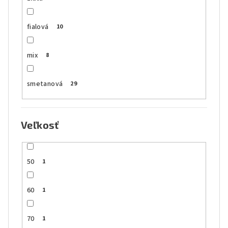
fialová
10
mix
8
smetanová
29
Veľkosť
50
1
60
1
70
1