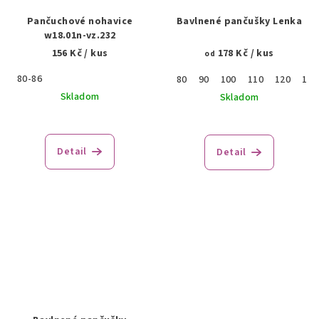
Pančuchové nohavice
Bavlnené pančušky Lenka
w18.01n-vz.232
156 Kč
/ kus
178 Kč
/ kus
od
80-86
80
90
100
110
120
130
Skladom
Skladom
Priemerné
hodnotenie
produktu
Detail
Detail
je
4,0
z
5
hviezdičiek.