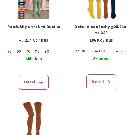
s
p
r
Pančušky s trakmi Ducika
Detské pančuchy g28.01n-
o
vz.224
217 Kč
/ kus
186 Kč
/ kus
d
od
u
92-98
104-110
116-122
50
60
70
80
90
k
Skladom
Skladom
t
o
Detail
Detail
v