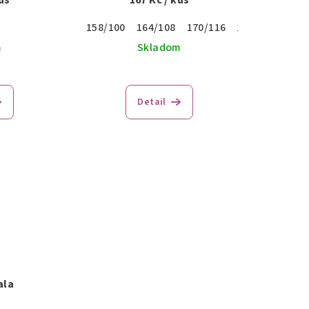
158/100
164/108
170/116
176/108
176
m
Skladom
Priemerné
hodnotenie
Detail
produktu
je
5,0
z
5
hviezdičiek.
ala