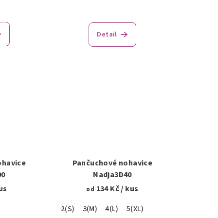
Detail
ohavice
Pančuchové nohavice
00
Nadja3D40
us
134 Kč
/ kus
od
2(S)
3(M)
4(L)
5(XL)