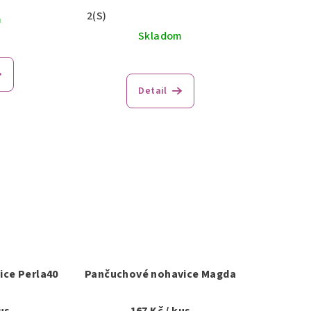
2(S)
m
Skladom
Detail
ice Perla40
Pančuchové nohavice Magda
us
167 Kč
/ kus