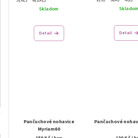
Sklado
Skladom
Detail
Detail
Pančuchové nohavice
Pančuchové nohav
Myriam60
150 Kč
/ kus
130 Kč
/ k