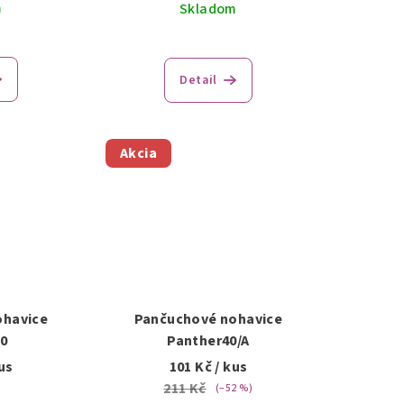
m
Skladom
Detail
Akcia
ohavice
Pančuchové nohavice
40
Panther40/A
us
101 Kč
/ kus
211 Kč
(–52 %)