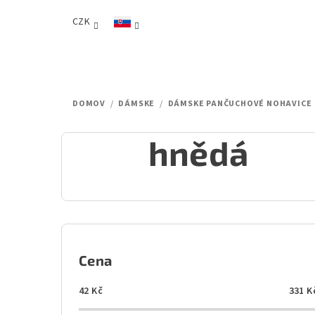
Prejsť
CZK
na
obsah
DOMOV
/
DÁMSKE
/
DÁMSKE PANČUCHOVÉ NOHAVICE
hnědá
B
o
Cena
č
42
Kč
331
K