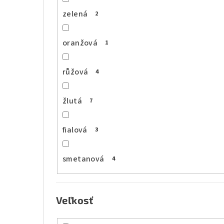
zelená
2
oranžová
1
růžová
4
žlutá
7
fialová
3
smetanová
4
Veľkosť