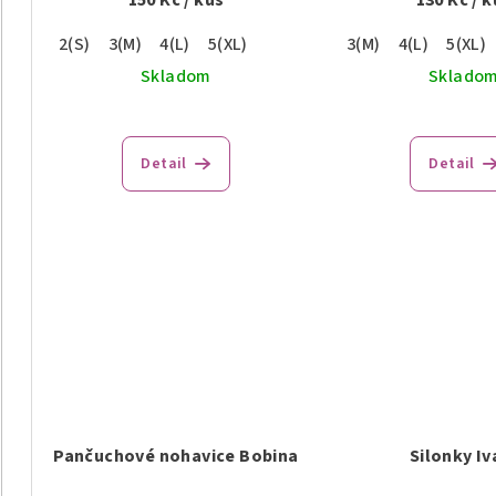
2(S)
3(M)
4(L)
5(XL)
3(M)
4(L)
5(XL)
Skladom
Sklado
Detail
Detail
Pančuchové nohavice Bobina
Silonky Iv