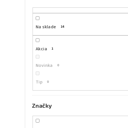
n
ý
p
Na sklade
14
a
n
Akcia
1
e
l
Novinka
0
Tip
0
Značky