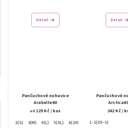
u
k
k
t
Detail
Detail
t
o
o
v
v
Pančuchové nohavice
Pančuchové n
Arabelle60
Arctica6
129 Kč
/ kus
242 Kč
/ k
od
1-2(XS-S)
2(S)
3(M)
4(L)
5(XL)
6(2XL)