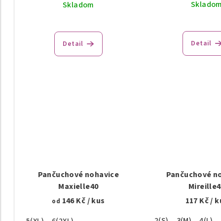
Sklado
Skladom
Detail
Detail
Pančuchové nohavice
Pančuchové n
Maxielle40
Mireille
146 Kč
/ kus
117 Kč
/ k
od
2(S)
3(M)
4(L)
5(XL)
6(2XL)