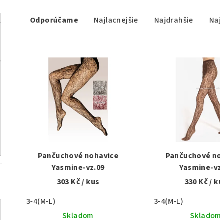
R
Odporúčame
Najlacnejšie
Najdrahšie
Na
a
d
V
e
ý
n
p
i
i
e
s
p
p
r
Pančuchové nohavice
Pančuchové n
r
Yasmine-vz.09
Yasmine-vz
o
303 Kč
/ kus
330 Kč
/ k
o
d
3-4(M-L)
3-4(M-L)
d
u
Skladom
Sklado