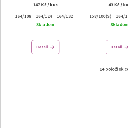
147 Kč
/ kus
43 Kč
/ k
164/108
164/124
164/132
170/116
158/100(S)
170/124
164/1
170
Skladom
Sklado
Priemerné
Pri
hodnotenie
hod
Detail
Detail
produktu
pro
je
je
5,0
5,0
z
14
položiek c
z
O
5
5
v
hviezdičiek.
hvie
l
á
d
a
c