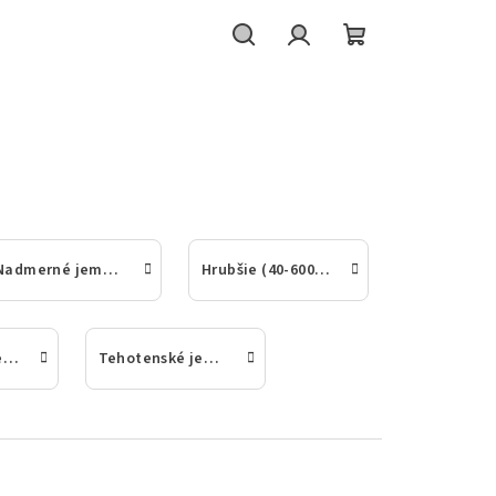
Hľadať
Prihlásenie
Nákupný
košík
Nadmerné jemné dámske pančuchové nohavice
Hrubšie (40-600den) jemné dámske pančuchové nohavice
Zoštíhľujúce jemné dámske pančuchové nohavice
Tehotenské jemné dámske pančuchové nohavice