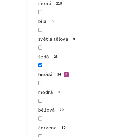
černá
219
bíla
6
světlá tělová
9
šedá
25
hnědá
14
modrá
9
béžová
29
červená
10