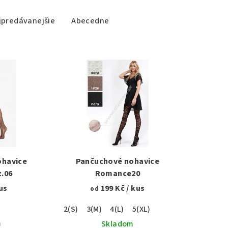
jpredávanejšie
Abecedne
ohavice
Pančuchové nohavice
.06
Romance20
us
199 Kč
/ kus
od
2(S)
3(M)
4(L)
5(XL)
m
Skladom