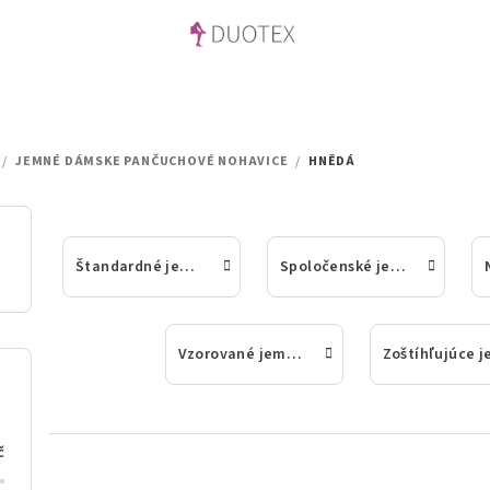
/
JEMNÉ DÁMSKE PANČUCHOVÉ NOHAVICE
/
HNĚDÁ
Štandardné jemné dámske pančuchové nohavice
Spoločenské jemné dámske pančuchové nohavice
Vzorované jemné dámske pančuchové nohavice
č