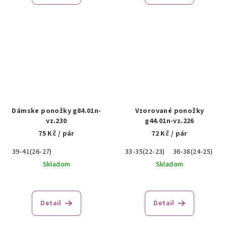
Dámske ponožky g84.01n-
Vzorované ponožky
vz.230
g44.01n-vz.226
75 Kč
/ pár
72 Kč
/ pár
39-41(26-27)
33-35(22-23)
36-38(24-25)
Skladom
Skladom
Detail
Detail