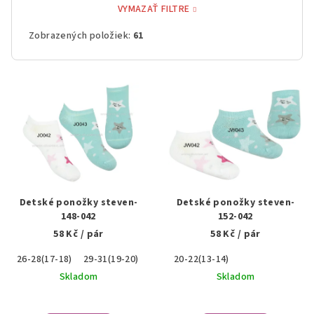
VYMAZAŤ FILTRE
Zobrazených položiek:
61
V
ý
p
i
s
p
r
Detské ponožky steven-
Detské ponožky steven-
o
148-042
152-042
58 Kč
/ pár
58 Kč
/ pár
d
u
26-28(17-18)
29-31(19-20)
32-34(21-22)
20-22(13-14)
k
Skladom
Skladom
t