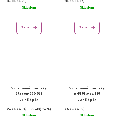
36-38(24-25)
20-22(13-14)
Skladom
Skladom
Detail
Detail
Vzorované ponožky
Vzorované ponožky
Steven-099-922
w44.01p-vz.120
73 Kč
/ pár
72 Kč
/ pár
35-37(23-24)
38-40(25-26)
33-35(22-23)
Skladom
Skladom