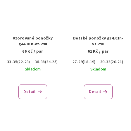
Vzorované ponožky
Detské ponožky g34.01n-
g44.01n-vz.290
vz.290
66 Kč
/ pár
61 Kč
/ pár
33-35(22-23)
36-38(24-25)
27-29(18-19)
30-32(20-21)
Skladom
Skladom
Detail
Detail