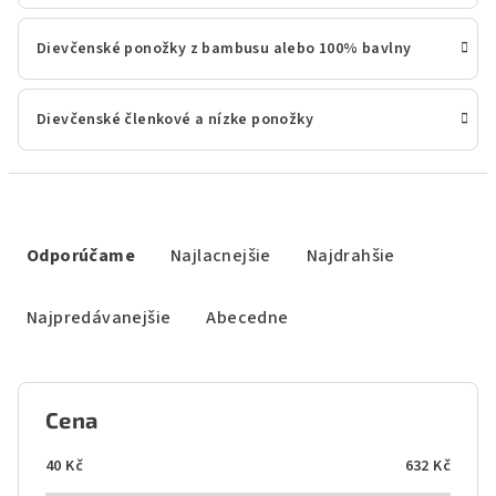
Dievčenské ponožky z bambusu alebo 100% bavlny
Dievčenské členkové a nízke ponožky
R
a
Odporúčame
Najlacnejšie
Najdrahšie
d
e
Najpredávanejšie
Abecedne
n
i
e
Cena
p
r
40
Kč
632
Kč