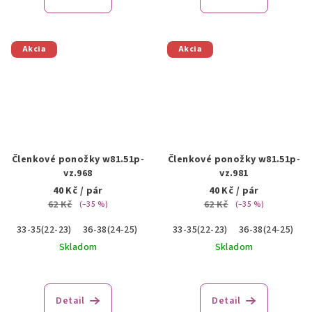
Akcia
Akcia
Členkové ponožky w81.51p-
Členkové ponožky w81.51p-
vz.968
vz.981
40 Kč
/ pár
40 Kč
/ pár
62 Kč
62 Kč
(–35 %)
(–35 %)
33-35(22-23)
36-38(24-25)
39-41(26-27)
33-35(22-23)
36-38(24-25)
3
Skladom
Skladom
Detail
Detail