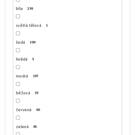
bíla
136
světlá tělová
1
šedá
200
hnědá
5
modrá
197
béžová
33
červená
60
zelená
65