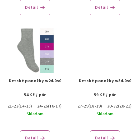
o
Detail
Detail
v
Detské ponožky w24.0s0
Detské ponožky w34.0s0
54 Kč
/ pár
59 Kč
/ pár
21-23(14-15)
24-26(16-17)
27-29(18-19)
30-32(20-21)
Skladom
Skladom
Detail
Detail