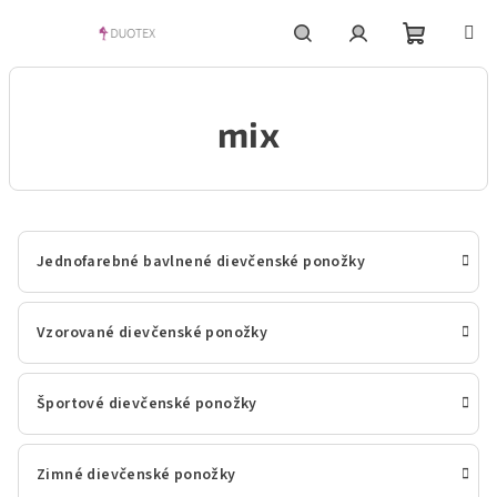
Prejsť
na
obsah
Nákupn
Hľadať
Prihlásenie
mix
košík
Jednofarebné bavlnené dievčenské ponožky
Vzorované dievčenské ponožky
Športové dievčenské ponožky
Zimné dievčenské ponožky