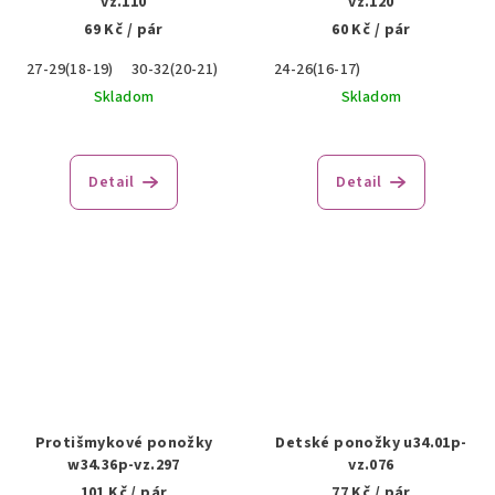
vz.110
vz.120
69 Kč
/ pár
60 Kč
/ pár
27-29(18-19)
30-32(20-21)
24-26(16-17)
Skladom
Skladom
Detail
Detail
Protišmykové ponožky
Detské ponožky u34.01p-
w34.36p-vz.297
vz.076
101 Kč
/ pár
77 Kč
/ pár