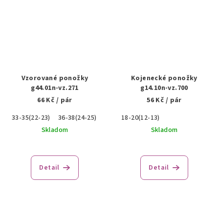
Vzorované ponožky
Kojenecké ponožky
g44.01n-vz.271
g14.10n-vz.700
66 Kč
/ pár
56 Kč
/ pár
33-35(22-23)
36-38(24-25)
18-20(12-13)
Skladom
Skladom
Detail
Detail