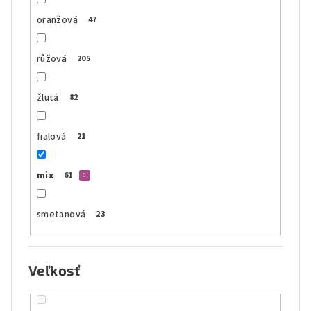
oranžová
47
růžová
205
žlutá
82
fialová
21
mix
61
smetanová
23
Veľkosť