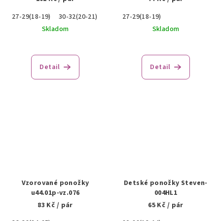
27-29(18-19)
30-32(20-21)
27-29(18-19)
Skladom
Skladom
Detail
Detail
Vzorované ponožky
Detské ponožky Steven-
u44.01p-vz.076
004HL1
83 Kč
/ pár
65 Kč
/ pár