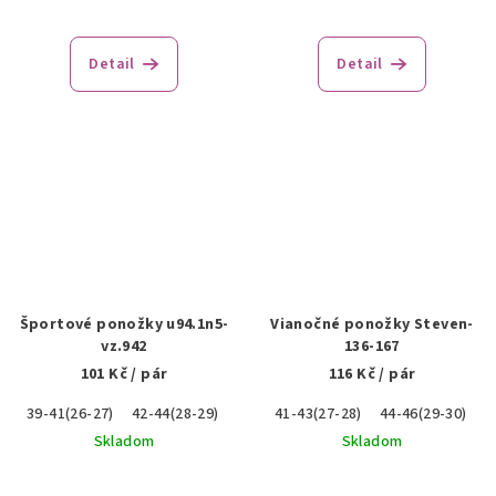
Detail
Detail
Športové ponožky u94.1n5-
Vianočné ponožky Steven-
vz.942
136-167
101 Kč
/ pár
116 Kč
/ pár
39-41(26-27)
42-44(28-29)
45-47(30-31)
41-43(27-28)
44-46(29-30)
Skladom
Skladom