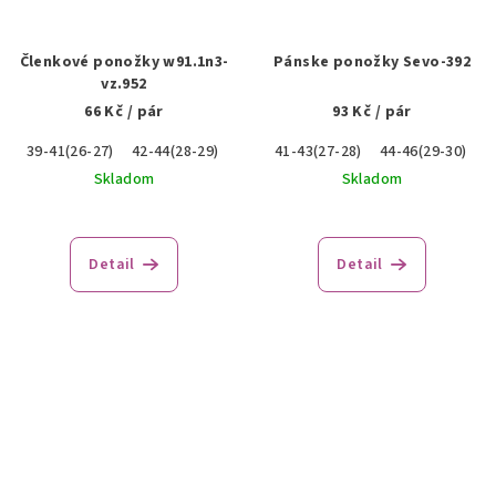
Členkové ponožky w91.1n3-
Pánske ponožky Sevo-392
vz.952
66 Kč
/ pár
93 Kč
/ pár
39-41(26-27)
42-44(28-29)
45-47(30-31)
41-43(27-28)
44-46(29-30)
Skladom
Skladom
Detail
Detail