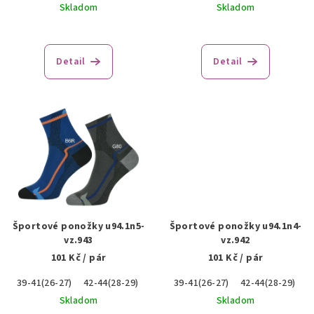
k
Skladom
Skladom
t
o
Detail
Detail
v
Športové ponožky u94.1n5-
Športové ponožky u94.1n4-
vz.943
vz.942
101 Kč
/ pár
101 Kč
/ pár
39-41(26-27)
42-44(28-29)
45-47(30-31)
39-41(26-27)
42-44(28-29)
4
Skladom
Skladom