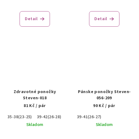
Detail
Detail
Zdravotné ponožky
Pánske ponožky Steven-
Steven-018
056-209
81 Kč
/ pár
90 Kč
/ pár
35-38(23-25)
39-42(26-28)
43-46(29-30)
39-41(26-27)
Skladom
Skladom