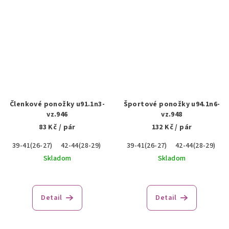
Členkové ponožky u91.1n3-
Športové ponožky u94.1n6-
vz.946
vz.948
83 Kč
/ pár
132 Kč
/ pár
39-41(26-27)
42-44(28-29)
45-47(30-31)
39-41(26-27)
42-44(28-29)
4
Skladom
Skladom
Detail
Detail