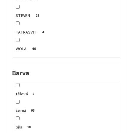
STEVEN
27
TATRASVIT
4
WOLA
46
Barva
tělová
2
černá
93
bíla
38