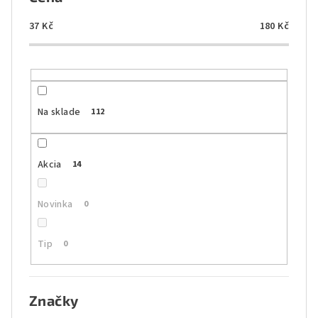
p
r
37
Kč
180
Kč
o
d
u
k
Na sklade
112
t
o
Akcia
14
v
Novinka
0
Tip
0
Značky