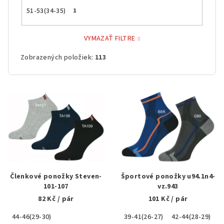
51-53(34-35)
1
VYMAZAŤ FILTRE
Zobrazených položiek:
113
V
ý
p
i
s
p
r
Členkové ponožky Steven-
Športové ponožky u94.1n4-
o
101-107
vz.943
82 Kč
/ pár
101 Kč
/ pár
d
u
44-46(29-30)
39-41(26-27)
42-44(28-29)
4