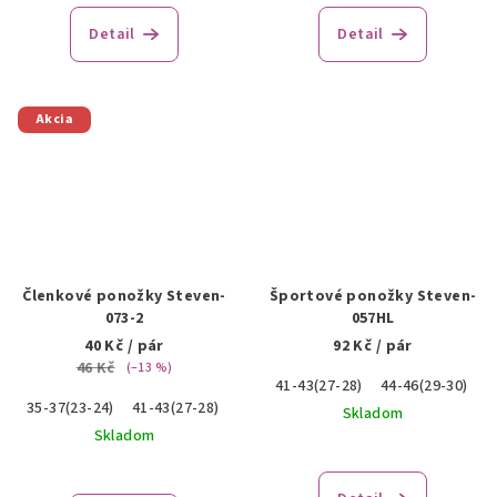
Detail
Detail
Akcia
Členkové ponožky Steven-
Športové ponožky Steven-
073-2
057HL
40 Kč
/ pár
92 Kč
/ pár
46 Kč
(–13 %)
41-43(27-28)
44-46(29-30)
35-37(23-24)
41-43(27-28)
44-46(29-30)
Skladom
Skladom