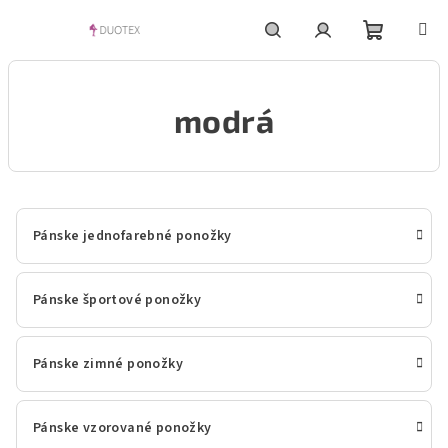
Prejsť
na
obsah
Nákupn
Hľadať
Prihlásenie
modrá
košík
Pánske jednofarebné ponožky
Pánske športové ponožky
Pánske zimné ponožky
Pánske vzorované ponožky