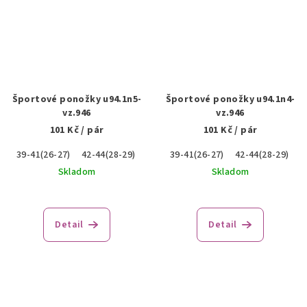
Športové ponožky u94.1n5-
Športové ponožky u94.1n4-
vz.946
vz.946
101 Kč
/ pár
101 Kč
/ pár
39-41(26-27)
42-44(28-29)
45-47(30-31)
39-41(26-27)
42-44(28-29)
4
Skladom
Skladom
Detail
Detail