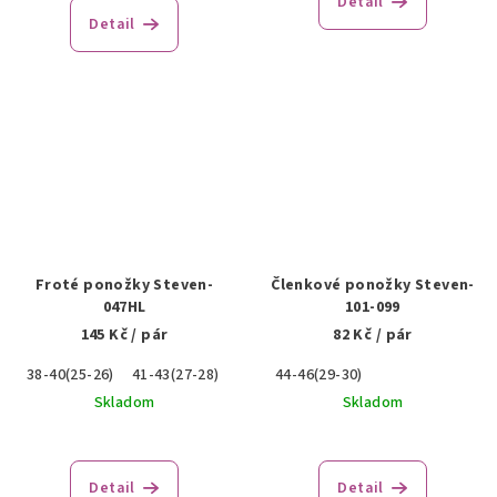
Detail
Detail
Froté ponožky Steven-
Členkové ponožky Steven-
047HL
101-099
145 Kč
/ pár
82 Kč
/ pár
38-40(25-26)
41-43(27-28)
44-46(29-30)
44-46(29-30)
Skladom
Skladom
Detail
Detail