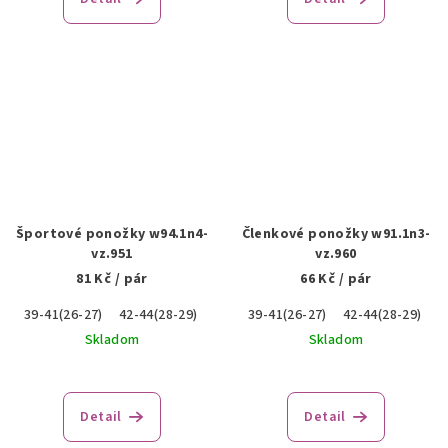
Športové ponožky w94.1n4-
Členkové ponožky w91.1n3-
vz.951
vz.960
81 Kč
/ pár
66 Kč
/ pár
39-41(26-27)
42-44(28-29)
45-47(30-31)
39-41(26-27)
42-44(28-29)
Skladom
Skladom
Detail
Detail