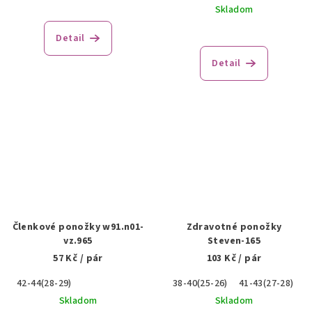
Skladom
Detail
Detail
Členkové ponožky w91.n01-
Zdravotné ponožky
vz.965
Steven-165
57 Kč
/ pár
103 Kč
/ pár
42-44(28-29)
38-40(25-26)
41-43(27-28)
4
Skladom
Skladom