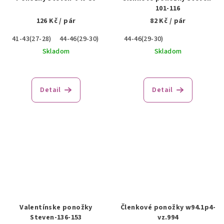
101-116
126 Kč
/ pár
82 Kč
/ pár
41-43(27-28)
44-46(29-30)
44-46(29-30)
Skladom
Skladom
Detail
Detail
Valentínske ponožky
Členkové ponožky w94.1p4-
Steven-136-153
vz.994