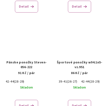
Detail
Detail
Pánske ponožky Steven-
Športové ponožky w94.1n5-
056-222
vz.951
91 Kč
/ pár
86 Kč
/ pár
42-44(28-29)
39-41(26-27)
42-44(28-29)
4
Skladom
Skladom
Detail
Detail