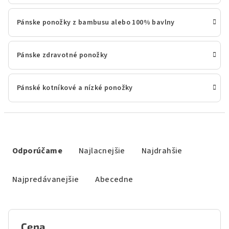
Pánske ponožky z bambusu alebo 100% bavlny
Pánske zdravotné ponožky
Pánské kotníkové a nízké ponožky
R
a
Odporúčame
Najlacnejšie
Najdrahšie
d
e
Najpredávanejšie
Abecedne
n
i
e
Cena