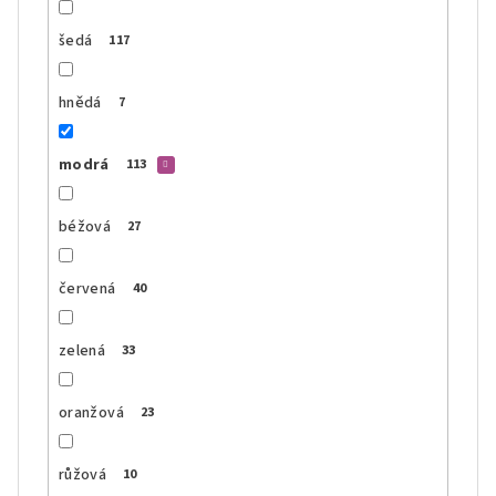
šedá
117
hnědá
7
modrá
113
béžová
27
červená
40
zelená
33
oranžová
23
růžová
10