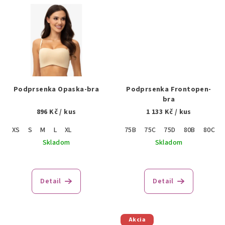
Podprsenka Opaska-bra
Podprsenka Frontopen-
bra
896 Kč
/ kus
1 133 Kč
/ kus
XS
S
M
L
XL
75B
75C
75D
80B
80C
Skladom
Skladom
Detail
Detail
Akcia