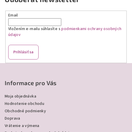
d
a
Email
c
i
Vložením e-mailu súhlasíte s
podmienkami ochrany osobných
e
údajov
p
r
v
Prihlásiť sa
k
y
Z
v
á
ý
p
Informace pro Vás
p
ä
i
Moja objednávka
s
t
Hodnotenie obchodu
u
i
Obchodné podmienky
e
Doprava
Vrátenie a výmena