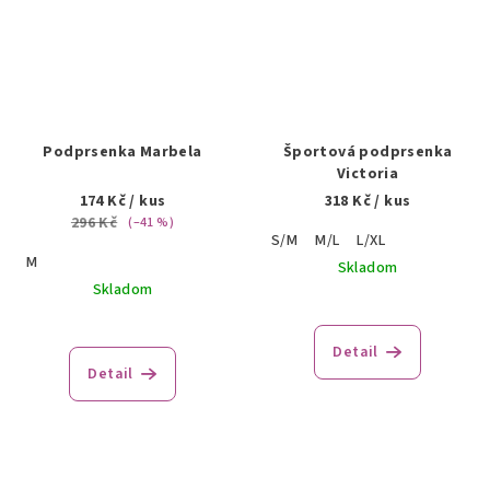
Podprsenka Marbela
Športová podprsenka
Victoria
174 Kč
/ kus
318 Kč
/ kus
296 Kč
(–41 %)
S/M
M/L
L/XL
M
Skladom
Skladom
Detail
Detail