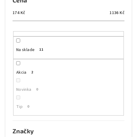
Cena
p
r
174
Kč
1136
Kč
o
d
u
k
Na sklade
11
t
o
Akcia
2
v
Novinka
0
Tip
0
Značky