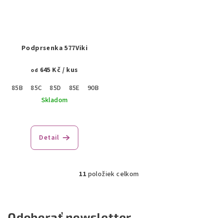
Podprsenka 577Viki
645 Kč
/ kus
od
85B
85C
85D
85E
90B
90C
90D
90E
95B
95C
95D
Skladom
Detail
11
položiek celkom
O
v
l
á
Odoberať newsletter