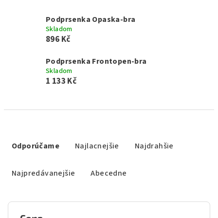
Podprsenka Opaska-bra
Skladom
896 Kč
Podprsenka Frontopen-bra
Skladom
1 133 Kč
R
a
Odporúčame
Najlacnejšie
Najdrahšie
d
e
Najpredávanejšie
Abecedne
n
i
e