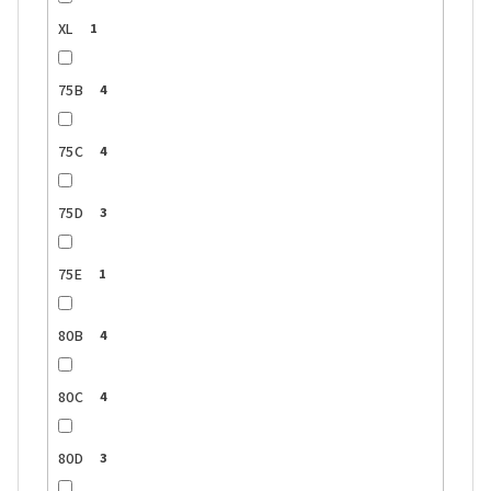
XL
1
75B
4
75C
4
75D
3
75E
1
80B
4
80C
4
80D
3