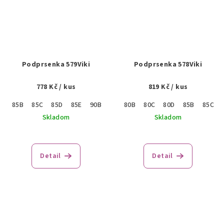
Podprsenka 579Viki
Podprsenka 578Viki
778 Kč
/ kus
819 Kč
/ kus
85B
85C
85D
85E
90B
90C
80B
90D
80C
90E
80D
95B
85B
95C
85C
95D
Skladom
Skladom
Detail
Detail