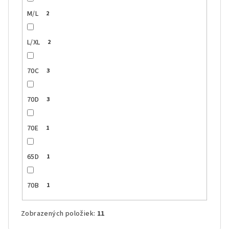
M/L
2
L/XL
2
70C
3
70D
3
70E
1
65D
1
70B
1
Zobrazených položiek:
11