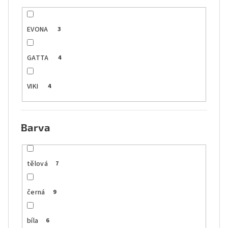
EVONA
3
GATTA
4
VIKI
4
Barva
tělová
7
černá
9
bíla
6