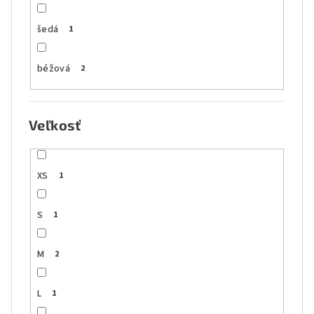
šedá
1
béžová
2
Veľkosť
XS
1
S
1
M
2
L
1