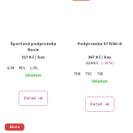
Športová podprsenka
Podprsenka 577Viki-D
Rosie
317 Kč
/ kus
367 Kč
/ kus
524 Kč
(–29 %)
S/M
M/L
L/XL
75B
75C
75E
Skladom
Skladom
Detail
Detail
Akcia