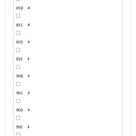
85B
4
85C
4
85D
3
85E
3
90B
3
90C
3
90D
3
90E
3