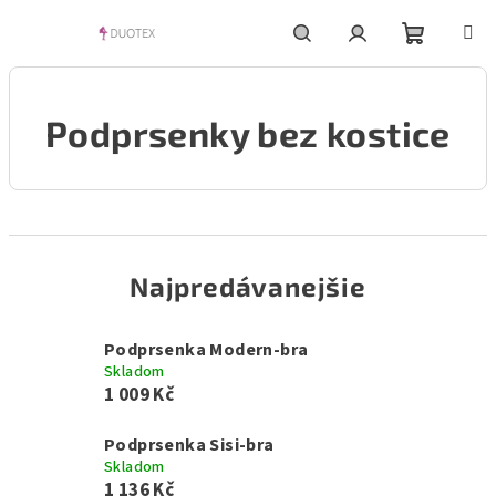
Prejsť
na
obsah
Nákupn
Hľadať
Prihlásenie
Podprsenky bez kostice
košík
Najpredávanejšie
Podprsenka Modern-bra
Skladom
1 009 Kč
Podprsenka Sisi-bra
Skladom
1 136 Kč