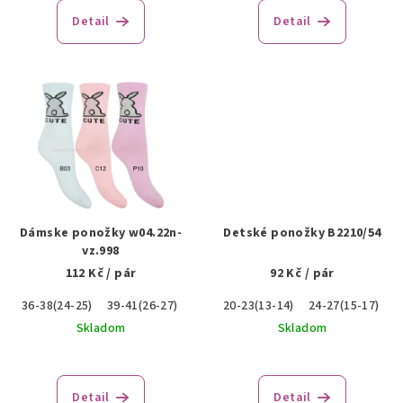
o
Detail
Detail
v
Dámske ponožky w04.22n-
Detské ponožky B2210/54
vz.998
112 Kč
/ pár
92 Kč
/ pár
36-38(24-25)
39-41(26-27)
20-23(13-14)
24-27(15-17)
Skladom
Skladom
Detail
Detail