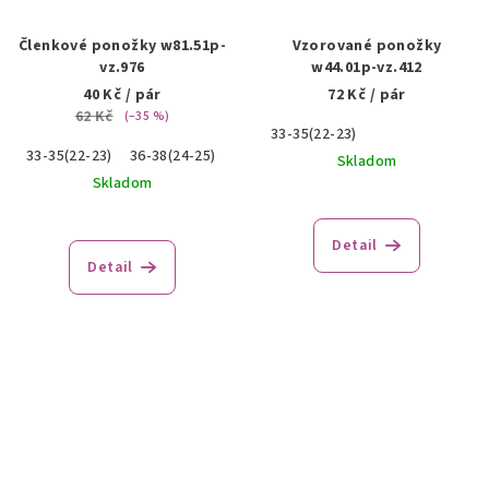
Členkové ponožky w81.51p-
Vzorované ponožky
vz.976
w44.01p-vz.412
40 Kč
/ pár
72 Kč
/ pár
62 Kč
(–35 %)
33-35(22-23)
33-35(22-23)
36-38(24-25)
39-41(26-27)
Skladom
Skladom
Detail
Detail