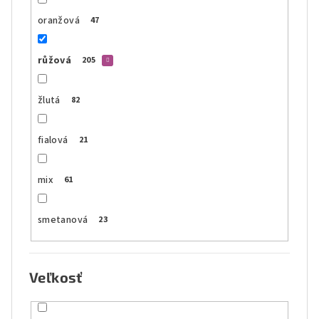
oranžová
47
růžová
205
žlutá
82
fialová
21
mix
61
smetanová
23
Veľkosť