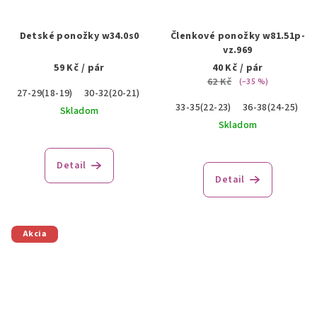
Detské ponožky w34.0s0
Členkové ponožky w81.51p-
vz.969
59 Kč
/ pár
40 Kč
/ pár
62 Kč
(–35 %)
27-29(18-19)
30-32(20-21)
33-35(22-23)
36-38(24-25)
3
Skladom
Skladom
Detail
Detail
Akcia