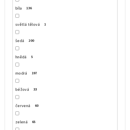
bíla
136
světlá tělová
1
šedá
200
hnědá
5
modrá
197
béžová
33
červená
60
zelená
65