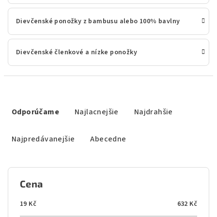
Dievčenské ponožky z bambusu alebo 100% bavlny
Dievčenské členkové a nízke ponožky
R
a
Odporúčame
Najlacnejšie
Najdrahšie
d
e
Najpredávanejšie
Abecedne
n
i
e
Cena
p
r
19
Kč
632
Kč