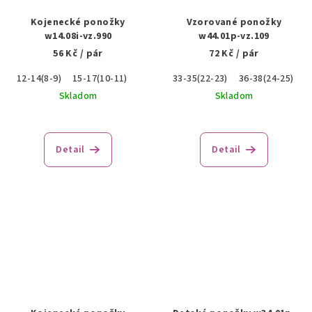
Kojenecké ponožky
Vzorované ponožky
w14.08i-vz.990
w44.01p-vz.109
56 Kč
/ pár
72 Kč
/ pár
12-14(8-9)
15-17(10-11)
33-35(22-23)
36-38(24-25)
Skladom
Skladom
Detail
Detail