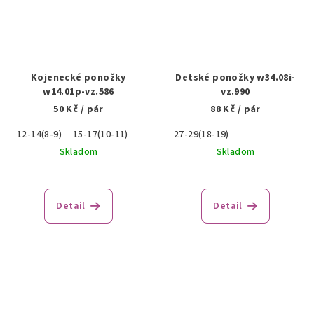
Kojenecké ponožky
Detské ponožky w34.08i-
w14.01p-vz.586
vz.990
50 Kč
/ pár
88 Kč
/ pár
12-14(8-9)
15-17(10-11)
27-29(18-19)
Skladom
Skladom
Detail
Detail