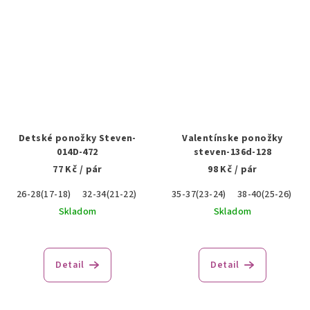
Detské ponožky Steven-
Valentínske ponožky
014D-472
steven-136d-128
77 Kč
/ pár
98 Kč
/ pár
26-28(17-18)
32-34(21-22)
35-37(23-24)
38-40(25-26)
Skladom
Skladom
Detail
Detail