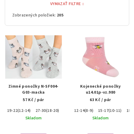
VYMAZAŤ FILTRE
Zobrazených položiek:
205
V
ý
p
i
s
p
r
Zimné ponožky N-SF004-
Kojenecké ponožky
o
G03-macka
u14.01p-vz.980
57 Kč
/ pár
63 Kč
/ pár
d
u
19-22(12-14)
27-30(18-20)
12-14(8-9)
15-17(10-11)
18-
k
Skladom
Skladom
t