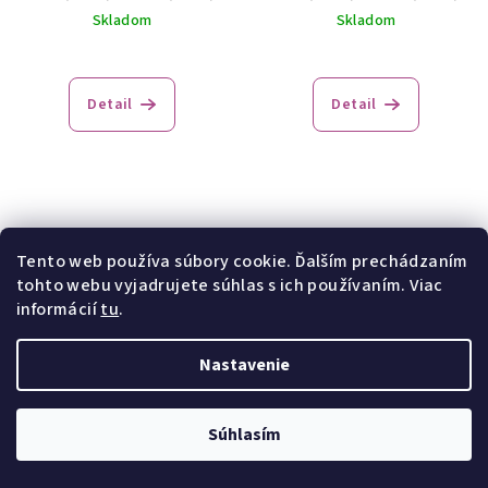
Skladom
Skladom
Detail
Detail
Tento web používa súbory cookie. Ďalším prechádzaním
tohto webu vyjadrujete súhlas s ich používaním. Viac
informácií
tu
.
Kojenecké ponožky
Detské ponožky g24.59n-
Nastavenie
g14.59n-vz.422
vz.422
50 Kč
/ pár
60 Kč
/ pár
Súhlasím
15-17(10-11)
18-20(12-13)
21-23(14-15)
24-26(16-17)
Skladom
Skladom