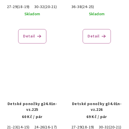
27-29(18-19)
30-32(20-21)
36-38(24-25)
Skladom
Skladom
Detail
Detail
Detské ponožky g24.01n-
Detské ponožky g34.01n-
vz.225
vz.226
60 Kč
/ pár
69 Kč
/ pár
21-23(14-15)
24-26(16-17)
27-29(18-19)
30-32(20-21)