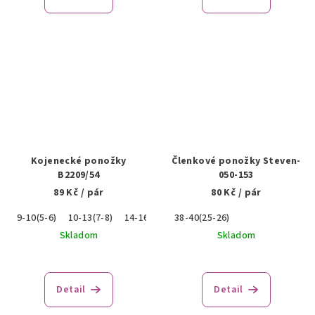
Kojenecké ponožky
Členkové ponožky Steven-
B2209/54
050-153
89 Kč
/ pár
80 Kč
/ pár
9-10(5-6)
10-13(7-8)
14-16(9-10)
38-40(25-26)
17-19(11-12)
Skladom
Skladom
Detail
Detail