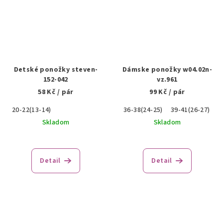
Detské ponožky steven-
Dámske ponožky w04.02n-
152-042
vz.961
58 Kč
/ pár
99 Kč
/ pár
20-22(13-14)
36-38(24-25)
39-41(26-27)
Skladom
Skladom
Detail
Detail