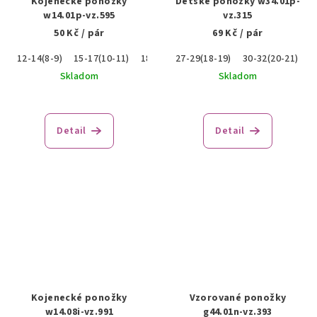
Kojenecké ponožky
Detské ponožky w34.01p-
w14.01p-vz.595
vz.315
50 Kč
/ pár
69 Kč
/ pár
12-14(8-9)
15-17(10-11)
18-20(12-13)
27-29(18-19)
30-32(20-21)
Skladom
Skladom
Detail
Detail
Kojenecké ponožky
Vzorované ponožky
w14.08i-vz.991
g44.01n-vz.393