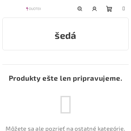
Prejsť
na
obsah
Nákupn
Hľadať
Prihlásenie
šedá
košík
Produkty ešte len pripravujeme.
Môžete sa ale pozrieť na ostatné kategórie.