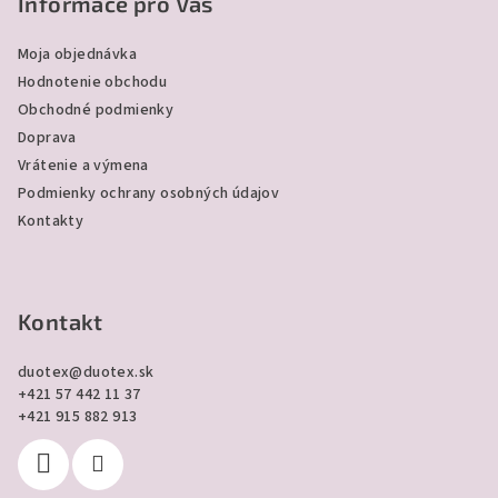
p
Informace pro Vás
ä
Moja objednávka
t
Hodnotenie obchodu
i
Obchodné podmienky
e
Doprava
Vrátenie a výmena
Podmienky ochrany osobných údajov
Kontakty
Kontakt
duotex
@
duotex.sk
+421 57 442 11 37
+421 915 882 913