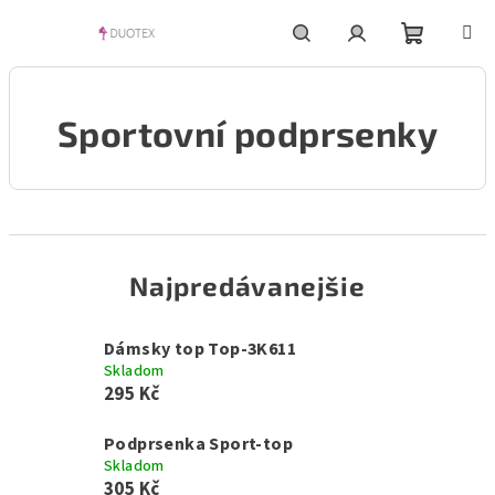
Prejsť
na
obsah
Nákupn
Hľadať
Prihlásenie
Sportovní podprsenky
košík
Najpredávanejšie
Dámsky top Top-3K611
Skladom
295 Kč
Podprsenka Sport-top
Skladom
305 Kč