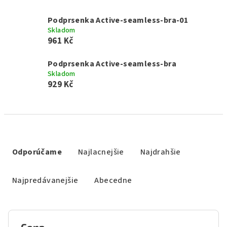
Podprsenka Active-seamless-bra-01
Skladom
961 Kč
Podprsenka Active-seamless-bra
Skladom
929 Kč
R
a
Odporúčame
Najlacnejšie
Najdrahšie
d
e
Najpredávanejšie
Abecedne
n
i
e