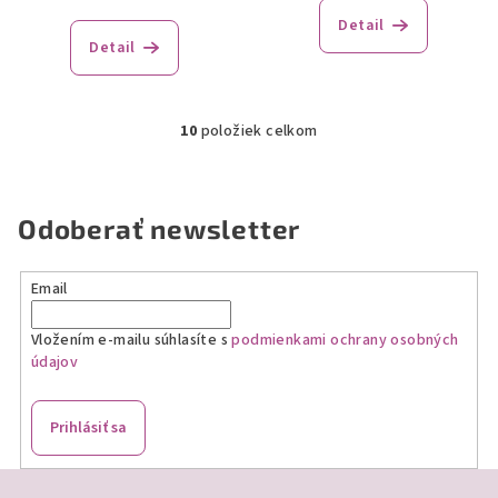
Detail
Detail
10
položiek celkom
O
v
l
á
Odoberať newsletter
d
a
Email
c
i
Vložením e-mailu súhlasíte s
podmienkami ochrany osobných
e
údajov
p
r
v
Prihlásiť sa
k
y
Z