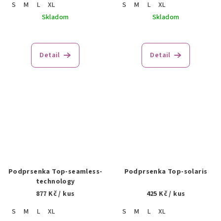
S
M
L
XL
S
M
L
XL
Skladom
Skladom
Detail
Detail
Podprsenka Top-seamless-
Podprsenka Top-solaris
technology
877 Kč
/ kus
425 Kč
/ kus
S
M
L
XL
S
M
L
XL