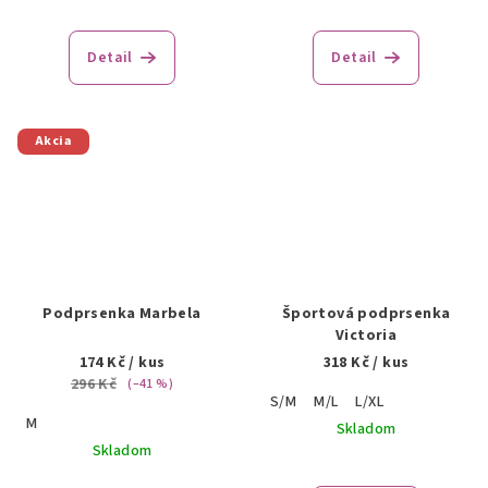
Detail
Detail
Akcia
Podprsenka Marbela
Športová podprsenka
Victoria
174 Kč
/ kus
318 Kč
/ kus
296 Kč
(–41 %)
S/M
M/L
L/XL
M
Skladom
Skladom