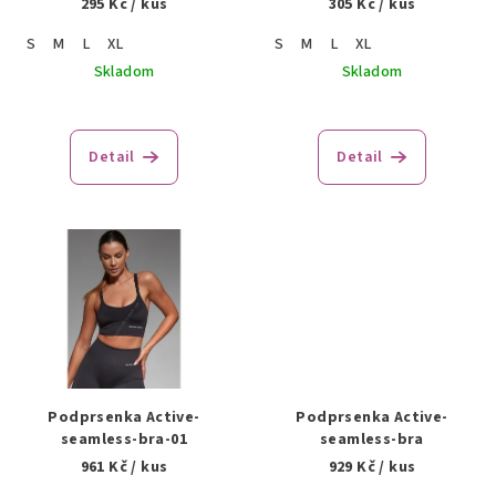
295 Kč
/ kus
305 Kč
/ kus
d
u
S
M
L
XL
S
M
L
XL
k
Skladom
Skladom
t
o
Detail
Detail
v
Podprsenka Active-
Podprsenka Active-
seamless-bra-01
seamless-bra
961 Kč
/ kus
929 Kč
/ kus