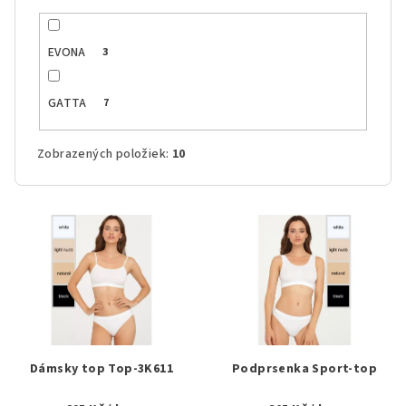
EVONA
3
GATTA
7
Zobrazených položiek:
10
V
ý
p
i
s
p
r
Dámsky top Top-3K611
Podprsenka Sport-top
o