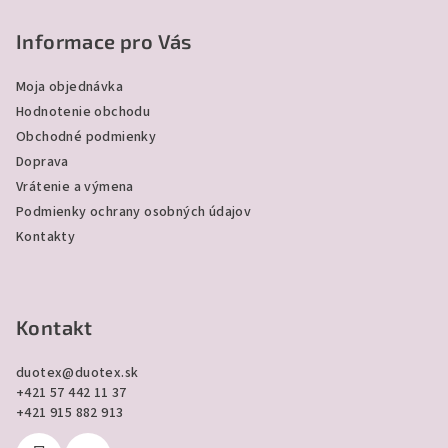
v
á
ý
p
Informace pro Vás
p
ä
i
Moja objednávka
s
t
Hodnotenie obchodu
u
i
Obchodné podmienky
e
Doprava
Vrátenie a výmena
Podmienky ochrany osobných údajov
Kontakty
Kontakt
duotex
@
duotex.sk
+421 57 442 11 37
+421 915 882 913