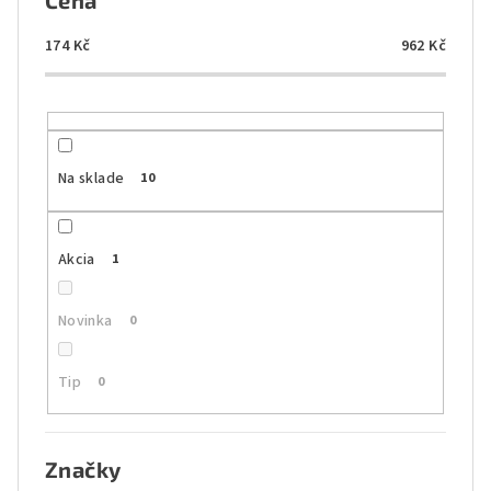
Cena
p
r
174
Kč
962
Kč
o
d
u
k
Na sklade
10
t
o
Akcia
1
v
Novinka
0
Tip
0
Značky