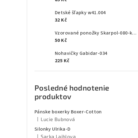
Detské šľapky w41.004
32 Kč
Vzorované ponožky Skarpol-080-kaktus
50 Kč
Nohavičky Gabidar-034
225 Kč
Posledné hodnotenie
produktov
Pánske boxerky Boxer-Cotton
|
Lucie Bubnová
Hodnotenie produktu je 5 z 5 hviezdičiek.
Silonky Ulrika-D
|
Sarka Laiblova