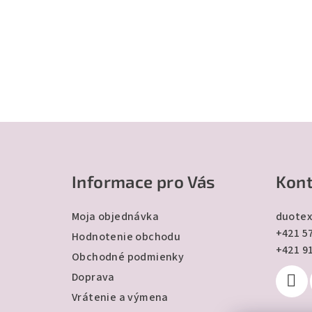
Z
á
Informace pro Vás
Kont
p
ä
Moja objednávka
duotex
+421 57
t
Hodnotenie obchodu
+421 9
Obchodné podmienky
i
Doprava
e
Vrátenie a výmena