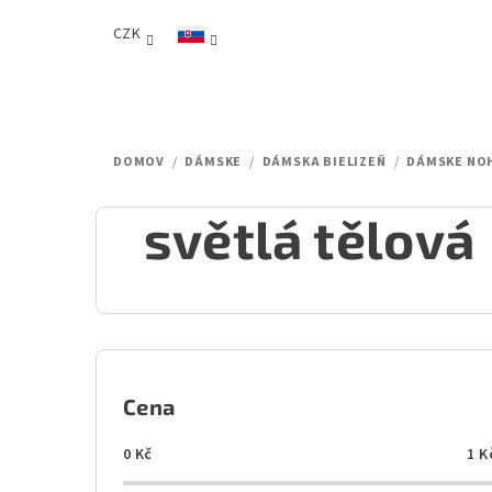
Prejsť
CZK
na
obsah
DOMOV
/
DÁMSKE
/
DÁMSKA BIELIZEŇ
/
DÁMSKE NO
světlá tělová
B
o
Cena
č
0
Kč
1
K