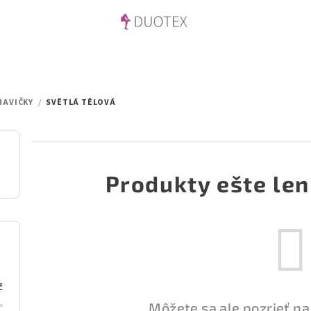
HAVIČKY
/
SVĚTLÁ TĚLOVÁ
Produkty ešte len
č
Môžete sa ale pozrieť na