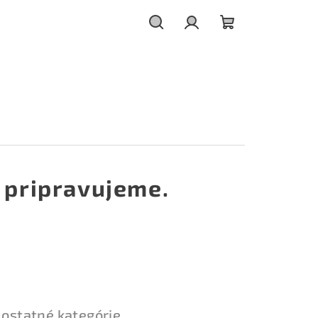
Hľadať
Prihlásenie
Nákupný
košík
 pripravujeme.
 ostatné kategórie.