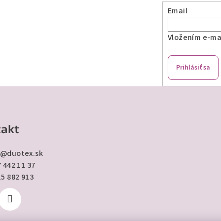
Email
Vložením e-mai
Prihlásiť sa
akt
@
duotex.sk
 442 11 37
15 882 913