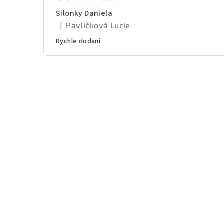
Hodnotenie produktu je 5 z 5 hviezdičiek.
Silonky Daniela
|
Pavlíčková Lucie
Hodnotenie produktu je 5 z 5 hviezdičiek.
Rychle dodani