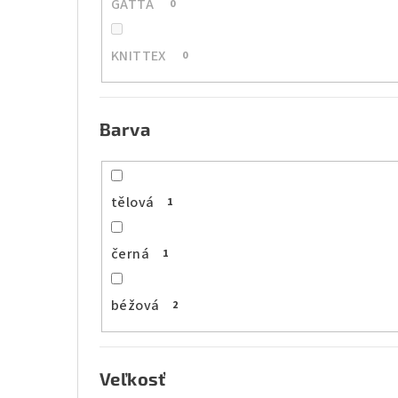
GATTA
0
KNITTEX
0
Barva
tělová
1
černá
1
béžová
2
Veľkosť