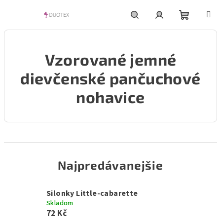
Prejsť
na
obsah
Nákupn
Hľadať
Prihlásenie
Vzorované jemné
košík
dievčenské pančuchové
nohavice
Najpredávanejšie
Silonky Little-cabarette
Skladom
72 Kč