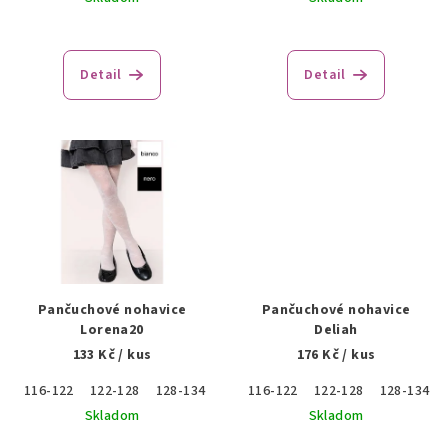
t
o
Detail
Detail
v
Pančuchové nohavice
Pančuchové nohavice
Lorena20
Deliah
133 Kč
/ kus
176 Kč
/ kus
116-122
122-128
128-134
134-140
116-122
140-146
122-128
146-152
128-134
Skladom
Skladom