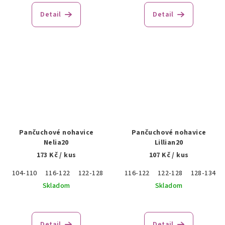
Detail
Detail
Pančuchové nohavice
Pančuchové nohavice
Nelia20
Lillian20
173 Kč
/ kus
107 Kč
/ kus
104-110
116-122
122-128
128-134
116-122
134-140
122-128
140-146
128-134
Skladom
Skladom
Detail
Detail