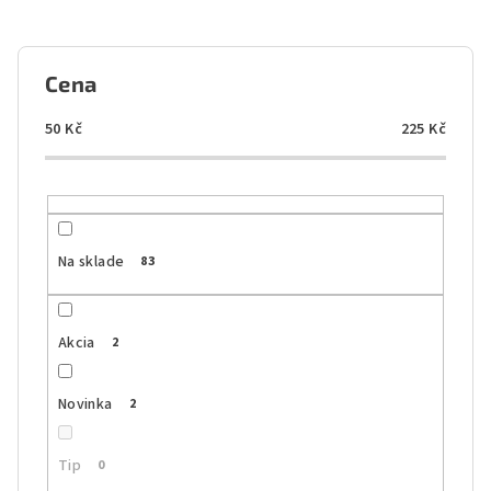
n
i
e
Cena
p
r
50
Kč
225
Kč
o
d
u
k
Na sklade
83
t
o
Akcia
2
v
Novinka
2
Tip
0