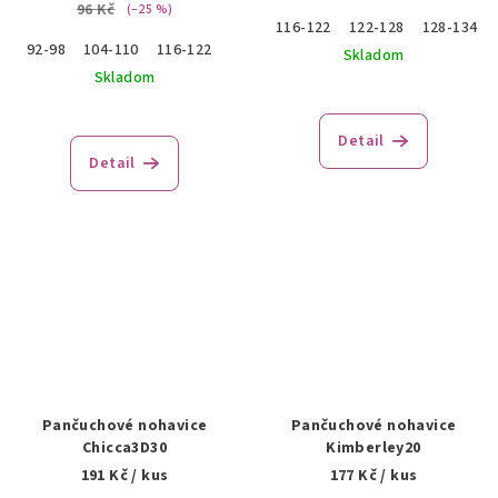
96 Kč
(–25 %)
116-122
122-128
128-134
92-98
104-110
116-122
128-134
140-146
152-158
Skladom
Skladom
Detail
Detail
Pančuchové nohavice
Pančuchové nohavice
Chicca3D30
Kimberley20
191 Kč
/ kus
177 Kč
/ kus