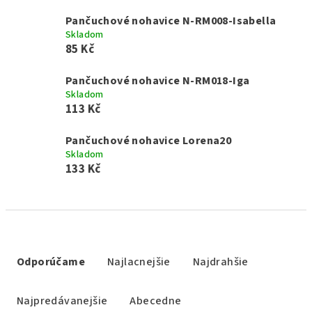
Pančuchové nohavice N-RM008-Isabella
Skladom
85 Kč
Pančuchové nohavice N-RM018-Iga
Skladom
113 Kč
Pančuchové nohavice Lorena20
Skladom
133 Kč
R
a
Odporúčame
Najlacnejšie
Najdrahšie
d
e
Najpredávanejšie
Abecedne