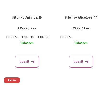
Silonky Ania-vz.15
Silonky Alice1-vz.44
125 Kč
/ kus
95 Kč
/ kus
116-122
128-134
140-146
152-158
116-122
Skladom
Skladom
Detail
Detail
Akcia