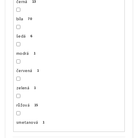
černá
13
bíla
70
šedá
6
modrá
1
červená
1
zelená
1
růžová
15
smetanová
1