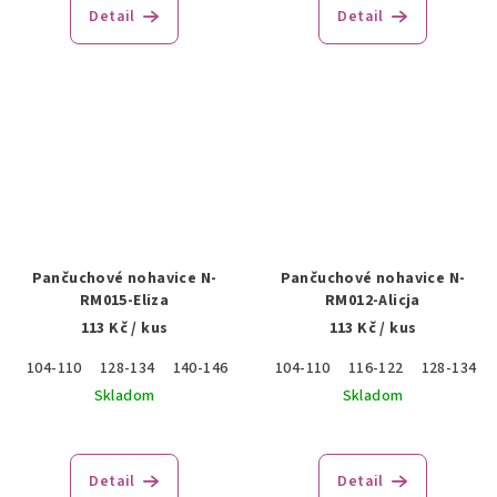
Detail
Detail
Pančuchové nohavice N-
Pančuchové nohavice N-
RM015-Eliza
RM012-Alicja
113 Kč
/ kus
113 Kč
/ kus
104-110
128-134
140-146
152-158
104-110
116-122
128-134
Skladom
Skladom
Detail
Detail