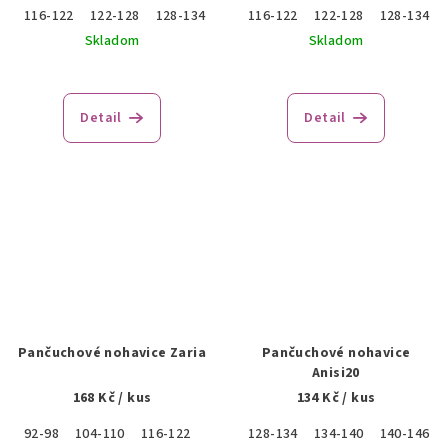
116-122
122-128
128-134
134-140
116-122
140-146
122-128
146-152
128-134
152-
Skladom
Skladom
Detail
Detail
Pančuchové nohavice Zaria
Pančuchové nohavice
Anisi20
168 Kč
/ kus
134 Kč
/ kus
92-98
104-110
116-122
122-128
128-134
128-134
134-140
134-140
140-146
140-14