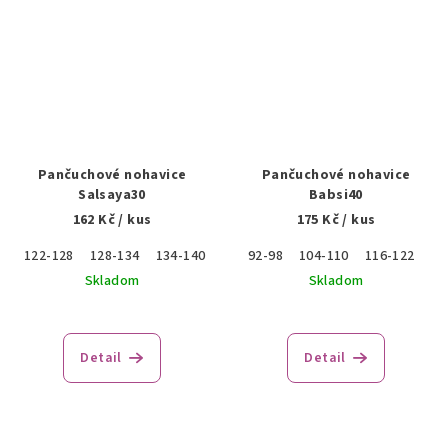
Pančuchové nohavice
Pančuchové nohavice
Salsaya30
Babsi40
162 Kč
/ kus
175 Kč
/ kus
122-128
128-134
134-140
140-146
92-98
146-152
104-110
116-122
Skladom
Skladom
Detail
Detail