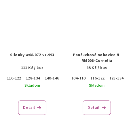
Silonky w08.072-vz.993
Pančuchové nohavice N-
RM006-Cornelia
111 Kč
/ kus
85 Kč
/ kus
116-122
128-134
140-146
152-158
104-110
116-122
128-134
Skladom
Skladom
Detail
Detail