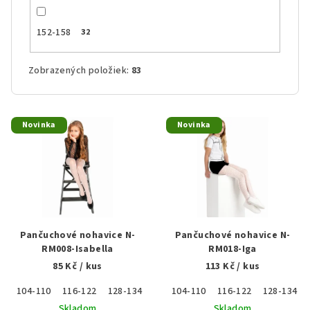
152-158
32
Zobrazených položiek:
83
V
Novinka
Novinka
ý
p
i
s
p
r
Pančuchové nohavice N-
Pančuchové nohavice N-
o
RM008-Isabella
RM018-Iga
85 Kč
/ kus
113 Kč
/ kus
d
u
104-110
116-122
128-134
140-146
104-110
152-158
116-122
128-134
k
Skladom
Skladom