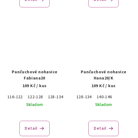
Pančuchové nohavice
Pančuchové nohavice
Fabiana20
Hana20/K
109 Kč
/ kus
109 Kč
/ kus
116-122
122-128
128-134
134-140
128-134
140-146
140-146
146-152
Skladom
Skladom
Detail
Detail