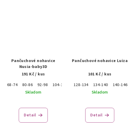
Pančuchové nohavice
Pančuchové nohavice Luiza
Nusia-baby3D
191 Kč
/ kus
101 Kč
/ kus
68-74
80-86
92-98
104-110
128-134
134-140
140-146
Skladom
Skladom
Detail
Detail