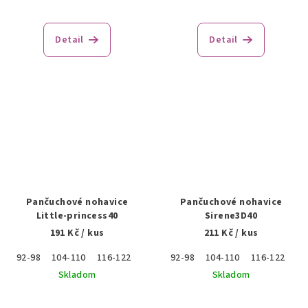
Detail
Detail
Pančuchové nohavice
Pančuchové nohavice
Little-princess40
Sirene3D40
191 Kč
/ kus
211 Kč
/ kus
92-98
104-110
116-122
122-128
92-98
128-134
104-110
116-122
12
Skladom
Skladom