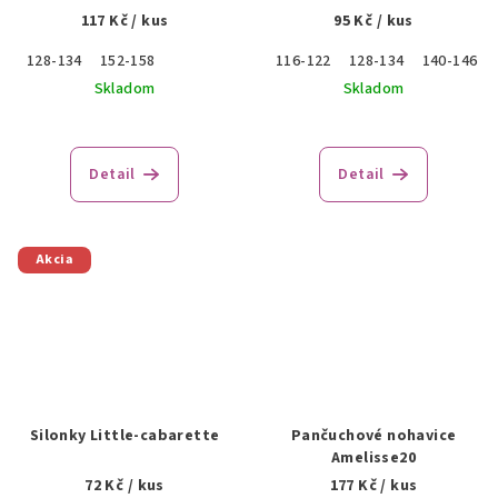
117 Kč
/ kus
95 Kč
/ kus
128-134
152-158
116-122
128-134
140-146
Skladom
Skladom
Detail
Detail
Akcia
Silonky Little-cabarette
Pančuchové nohavice
Amelisse20
72 Kč
/ kus
177 Kč
/ kus