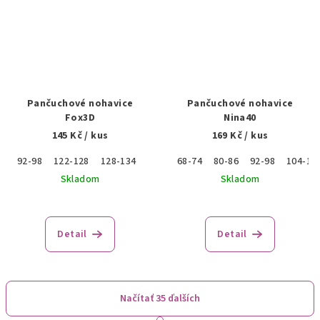
Pančuchové nohavice
Pančuchové nohavice
Fox3D
Nina40
145 Kč
/ kus
169 Kč
/ kus
92-98
122-128
128-134
134-140
68-74
80-86
92-98
104-11
Skladom
Skladom
Detail
Detail
Načítať 35 ďalších