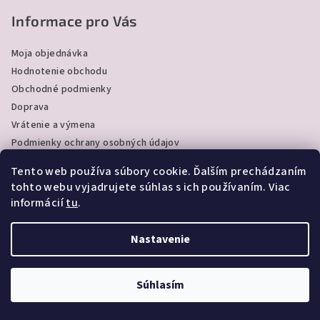
á
s
p
Informace pro Vás
u
ä
Moja objednávka
t
Hodnotenie obchodu
i
Obchodné podmienky
e
Doprava
Vrátenie a výmena
Podmienky ochrany osobných údajov
Kontakty
Tento web používa súbory cookie. Ďalším prechádzaním
tohto webu vyjadrujete súhlas s ich používaním. Viac
informácií
tu
.
Kontakt
Nastavenie
duotex
@
duotex.sk
+421 57 442 11 37
Súhlasím
+421 915 882 913