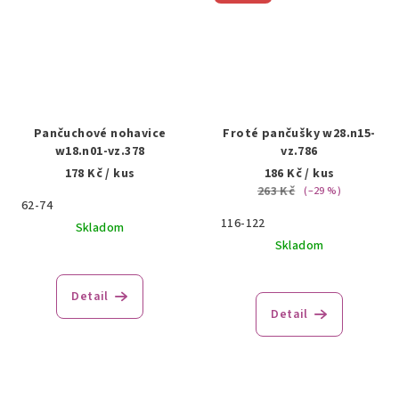
Pančuchové nohavice
Froté pančušky w28.n15-
w18.n01-vz.378
vz.786
178 Kč
/ kus
186 Kč
/ kus
263 Kč
(–29 %)
62-74
116-122
Skladom
Skladom
Detail
Detail