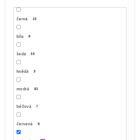
černá
13
bíla
9
šedá
55
hnědá
3
modrá
81
béžová
7
červená
6