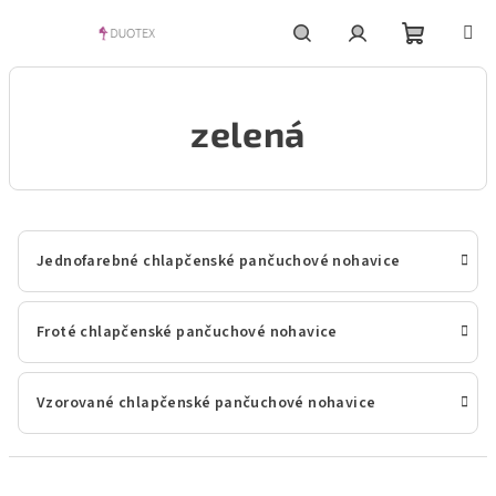
Prejsť
na
obsah
Nákupn
Hľadať
Prihlásenie
zelená
košík
Jednofarebné chlapčenské pančuchové nohavice
Froté chlapčenské pančuchové nohavice
Vzorované chlapčenské pančuchové nohavice