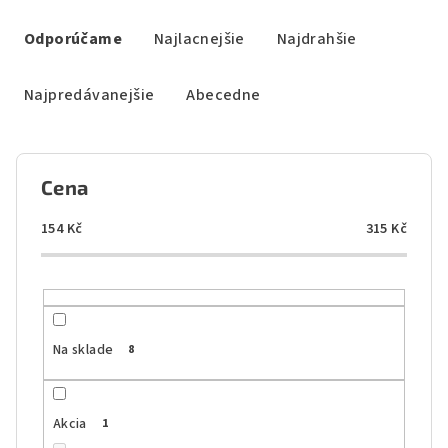
R
a
Odporúčame
Najlacnejšie
Najdrahšie
d
e
Najpredávanejšie
Abecedne
n
i
e
Cena
p
r
154
Kč
315
Kč
o
d
u
k
Na sklade
8
t
o
Akcia
1
v