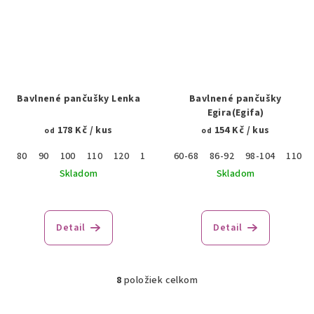
Bavlnené pančušky Lenka
Bavlnené pančušky
Egira(Egifa)
178 Kč
/ kus
154 Kč
/ kus
od
od
80
90
100
110
120
130
140
60-68
150
86-92
160
98-104
110-1
Skladom
Skladom
Priemerné
hodnotenie
produktu
Detail
Detail
je
4,0
z
5
8
položiek celkom
O
hviezdičiek.
v