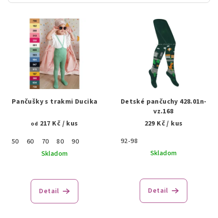
V
ý
p
i
s
p
r
Pančušky s trakmi Ducika
Detské pančuchy 428.01n-
o
vz.168
217 Kč
/ kus
229 Kč
/ kus
d
od
u
92-98
50
60
70
80
90
k
Skladom
Skladom
t
o
Detail
Detail
v