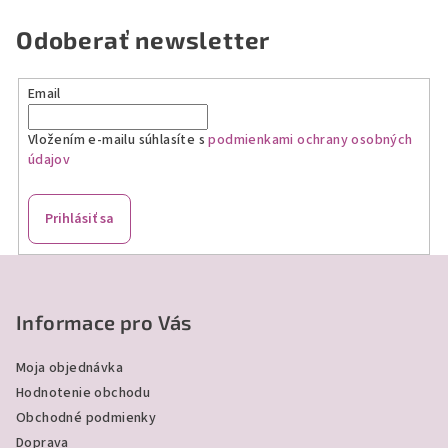
l
á
Odoberať newsletter
d
a
Email
c
i
Vložením e-mailu súhlasíte s
podmienkami ochrany osobných
e
údajov
p
r
v
Prihlásiť sa
k
y
Z
v
á
ý
p
Informace pro Vás
p
ä
i
Moja objednávka
s
t
Hodnotenie obchodu
u
i
Obchodné podmienky
e
Doprava