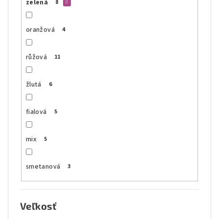
zelená
8
oranžová
4
růžová
11
žlutá
6
fialová
5
mix
5
smetanová
3
Veľkosť